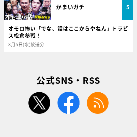
かまいガチ
5
オモロ怖い「でな、話はここからやねん」トラビ
ス松倉参戦！
8月5日(水)放送分
公式SNS・RSS
twitter
facebook
rss