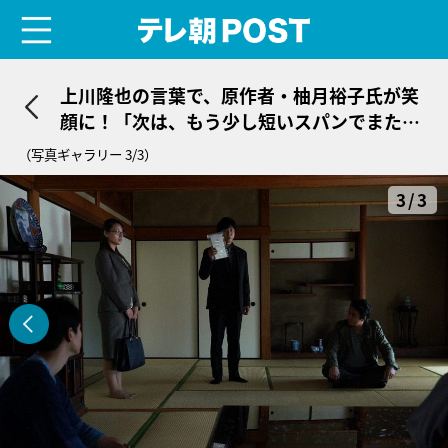
menu
テレ朝POST
上川隆也の言葉で、原作者・柚月裕子氏が笑
顔に！「次は、もう少し短いスパンでまた佐
方に会いたい」
（写真ギャラリー 3/3）
3/3