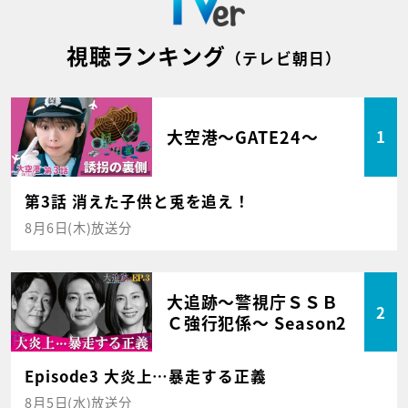
視聴ランキング
（テレビ朝日）
大空港～GATE24～
1
第3話 消えた子供と兎を追え！
8月6日(木)放送分
大追跡～警視庁ＳＳＢ
2
Ｃ強行犯係～ Season2
Episode3 大炎上…暴走する正義
8月5日(水)放送分