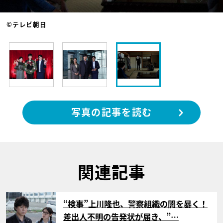
©テレビ朝日
写真の記事を読む
関連記事
サムネイル
“検事”上川隆也、警察組織の闇を暴く！
差出人不明の告発状が届き、”…