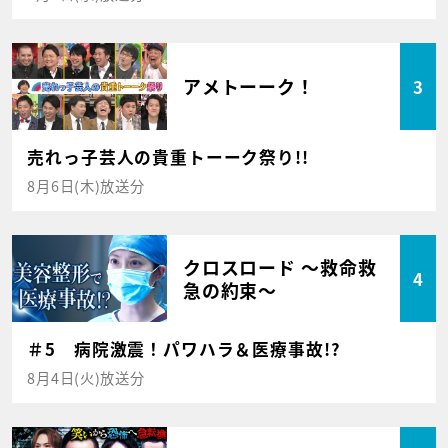
アメトーーク！
3
売れっ子芸人の貴重トーーク祭り!!
8月6日(木)放送分
クロスロード ～救命救
4
急の約束～
＃5 病院激震！パワハラ＆医療事故!?
8月4日(火)放送分