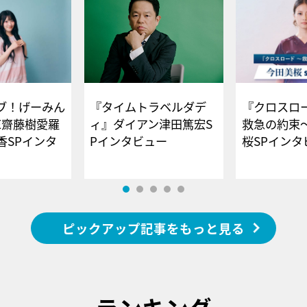
ブ！げーみん
『タイムトラベルダデ
『クロスロー
E齋藤樹愛羅
ィ』ダイアン津田篤宏S
救急の約束
香SPインタ
Pインタビュー
桜SPイ
ピックアップ記事をもっと見る