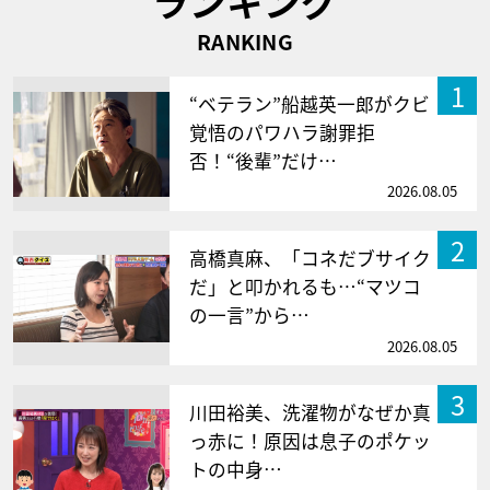
ランキング
RANKING
1
“ベテラン”船越英一郎がクビ
覚悟のパワハラ謝罪拒
否！“後輩”だけ…
2026.08.05
2
高橋真麻、「コネだブサイク
だ」と叩かれるも…“マツコ
の一言”から…
2026.08.05
3
川田裕美、洗濯物がなぜか真
っ赤に！原因は息子のポケッ
トの中身…