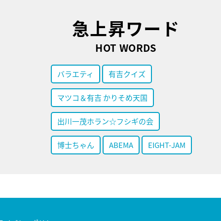
急上昇ワード
HOT WORDS
バラエティ
有吉クイズ
マツコ＆有吉 かりそめ天国
出川一茂ホラン☆フシギの会
博士ちゃん
ABEMA
EIGHT-JAM