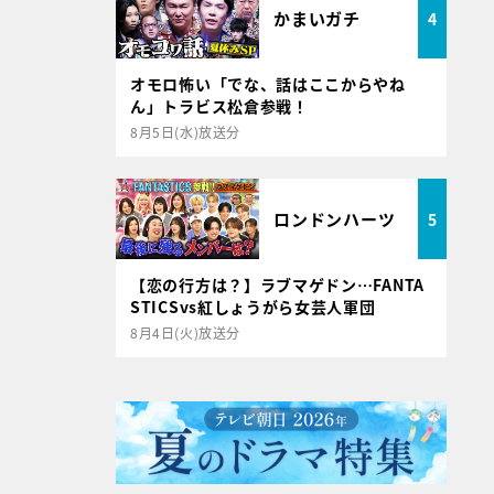
かまいガチ
4
オモロ怖い「でな、話はここからやね
ん」トラビス松倉参戦！
8月5日(水)放送分
ロンドンハーツ
5
【恋の行方は？】ラブマゲドン…FANTA
STICSvs紅しょうがら女芸人軍団
8月4日(火)放送分