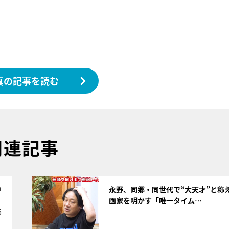
真の記事を読む
関連記事
サムネイル
中
永野、同郷・同世代で“大天才”と称
画家を明かす「唯一タイム…
6