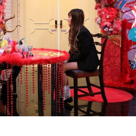
『アイ＝ラブ！げーみん
E齋藤樹愛羅＆佐々木舞
ビュー