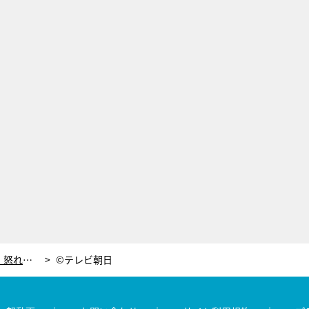
EXIT、結成2年にして地上波初MC番組！怒れる“現役高校生”と激論を交わす
©テレビ朝日