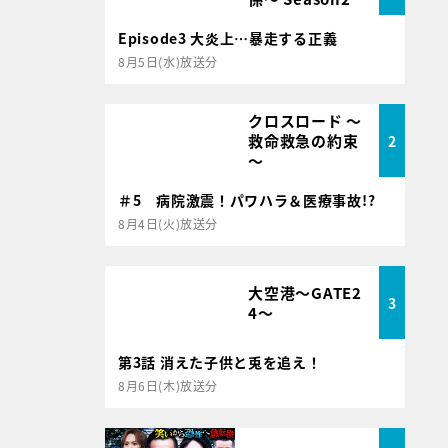
Episode3 大炎上…暴走する正義
8月5日(水)放送分
クロスロード ～
救命救急の約束
2
～
＃5 病院激震！パワハラ＆医療事故!?
8月4日(火)放送分
大空港～GATE2
3
4～
第3話 消えた子供と兎を追え！
8月6日(木)放送分