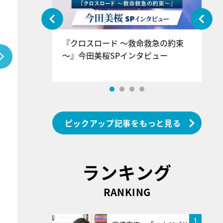
ぐ』＝LOV
『クロスロード ～救命救急の約束
『
香SPインタ
～』今田美桜SPインタビュー
ロ
ン
ピックアップ記事をもっと見る
ランキング
RANKING
1