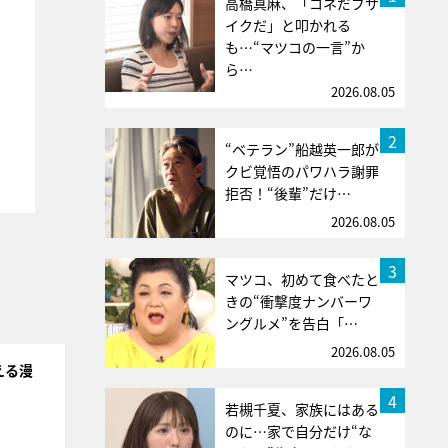
高橋真麻、「コネだブサ
イクだ」と叩かれる
も…“マツコの一言”か
ら…
2026.08.05
2
“ベテラン”船越英一郎が
クビ覚悟のパワハラ謝罪
拒否！“後輩”だけ…
2026.08.05
3
マツコ、初めて食べたと
きの“衝撃度ナンバーワ
ングルメ”を告白「…
2026.08.05
える漫
4
若槻千夏、家族にはある
のに…家で自分だけ“な