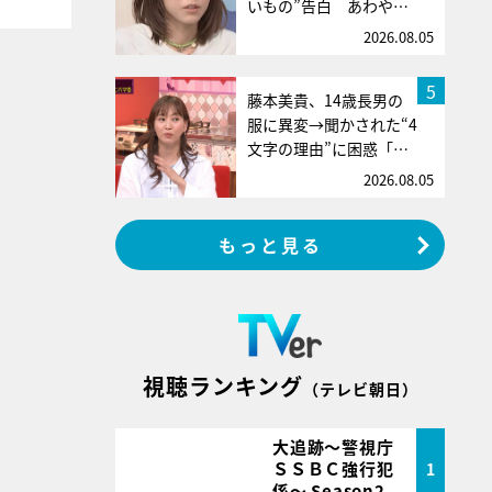
いもの”告白 あわや…
2026.08.05
5
藤本美貴、14歳長男の
服に異変→聞かされた“4
文字の理由”に困惑「…
2026.08.05
もっと見る
視聴ランキング
（テレビ朝日）
大追跡～警視庁
ＳＳＢＣ強行犯
1
係～ Season2