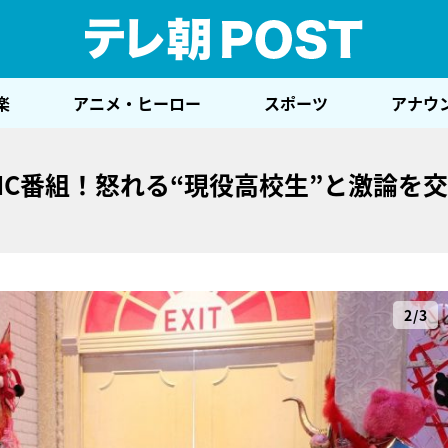
テレ
楽
アニメ・ヒーロー
スポーツ
アナウ
初MC番組！怒れる“現役高校生”と激論を
2/3