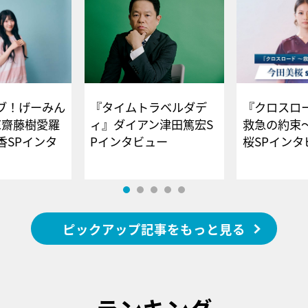
ブ！げーみん
『タイムトラベルダデ
『クロスロー
E齋藤樹愛羅
ィ』ダイアン津田篤宏S
救急の約束
香SPインタ
Pインタビュー
桜SPイ
ピックアップ記事をもっと見る