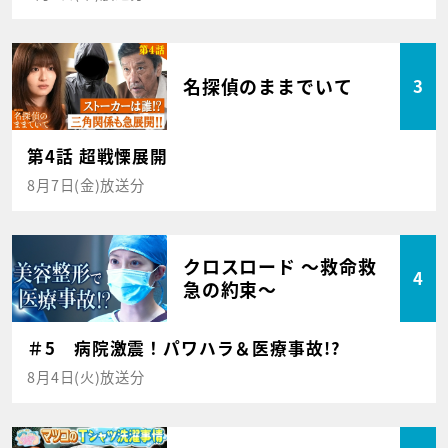
名探偵のままでいて
3
第4話 超戦慄展開
8月7日(金)放送分
クロスロード ～救命救
4
急の約束～
＃5 病院激震！パワハラ＆医療事故!?
8月4日(火)放送分