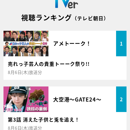
視聴ランキング
（テレビ朝日）
アメトーーク！
1
売れっ子芸人の貴重トーーク祭り!!
8月6日(木)放送分
大空港～GATE24～
2
第3話 消えた子供と兎を追え！
8月6日(木)放送分