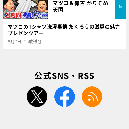
マツコ＆有吉 かりそめ
5
天国
マツコのTシャツ洗濯事情 たくろうの滋賀の魅力
プレゼンツアー
8月7日(金)放送分
公式SNS・RSS
twitter
facebook
rss