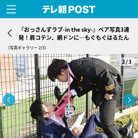
menu
テレ朝POST
『おっさんずラブ-in the sky-』ペア写真3連
発！肩コテン、網ドンに…もぐもぐはるたん
（写真ギャラリー 2/3）
2/3