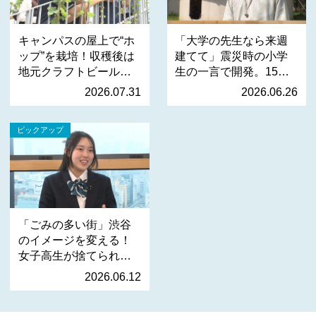
キャンパスの屋上で“ホ
「大学の先生なら来週
ップ”を栽培！収穫後は
建てて」震災時の小学
地元クラフトビールへ
生の一言で開発。15分
…
で…
2026.07.31
2026.06.26
ピックアップ
「ごみの多い街」渋谷
のイメージを変える！
女子高生が捨てられる
服…
2026.06.12