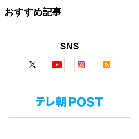
おすすめ記事
SNS
twitter
youtube
instagram
rss