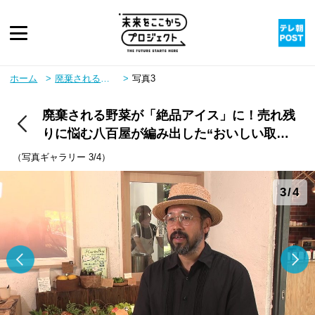
ピックアップ
ホーム
廃棄される野菜が「絶品アイス」に！売れ残りに悩む八百屋が編み出した“おいしい取り組み”
写真3
廃棄される野菜が「絶品アイス」に！売れ残
twitter
youtube
instagram
rss
りに悩む八百屋が編み出した“おいしい取り
組み”
（写真ギャラリー 3/4）
3/4