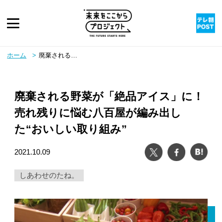
ピックアップ
ホーム
廃棄される野菜が「絶品アイス」に！売れ残りに悩む八百屋が編み出した“おいしい取り組み”
twitter
youtube
instagram
rss
廃棄される野菜が「絶品アイス」に！
売れ残りに悩む八百屋が編み出し
た“おいしい取り組み”
ツイート
シェア
は
2021.10.09
しあわせのたね。