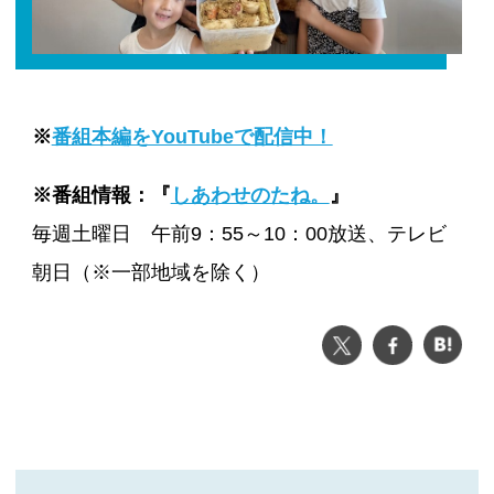
※
番組本編をYouTubeで配信中！
※
番組情報：『
しあわせのたね。
』
毎週土曜日 午前9：55～10：00放送、テレビ
朝日（※一部地域を除く）
ツイート
シェア
は