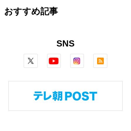
おすすめ記事
SNS
twitter
youtube
instagram
rss