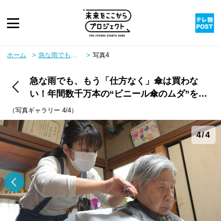
ピックアップ
ホーム
急な雨でも、もう「仕方なく」傘は買わない！年間数千万本の“ビニール傘のムダ”を解決へ
写真4
急な雨でも、もう「仕方なく」傘は買わな
twitter
youtube
instagram
rss
い！年間数千万本の“ビニール傘のムダ”を解
決へ
（写真ギャラリー 4/4）
4/4