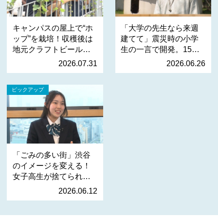
キャンパスの屋上で“ホ
「大学の先生なら来週
ップ”を栽培！収穫後は
建てて」震災時の小学
地元クラフトビールへ
生の一言で開発。15分
…
で…
2026.07.31
2026.06.26
ピックアップ
「ごみの多い街」渋谷
のイメージを変える！
女子高生が捨てられる
服…
2026.06.12