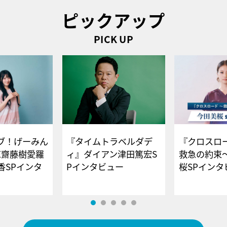
ピックアップ
PICK UP
ブ！げーみん
『タイムトラベルダデ
『クロスロー
E齋藤樹愛羅
ィ』ダイアン津田篤宏S
救急の約束
香SPインタ
Pインタビュー
桜SPイ