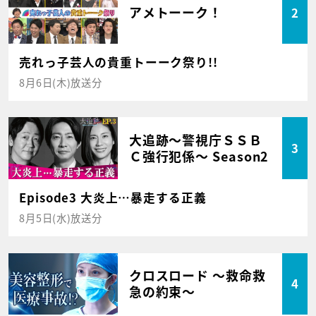
アメトーーク！
2
売れっ子芸人の貴重トーーク祭り!!
8月6日(木)放送分
大追跡～警視庁ＳＳＢ
3
Ｃ強行犯係～ Season2
Episode3 大炎上…暴走する正義
8月5日(水)放送分
クロスロード ～救命救
4
急の約束～