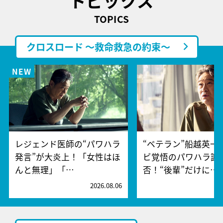
トピックス
TOPICS
クロスロード ～救命救急の約束～
レジェンド医師の“パワハラ
“ベテラン”船越英一
発言”が大炎上！「女性はほ
ビ覚悟のパワハラ謝
んと無理」「…
否！“後輩”だけに…
2026.08.06
2