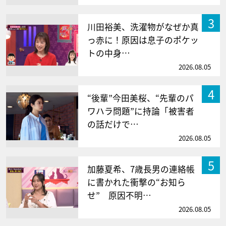
3
川田裕美、洗濯物がなぜか真
っ赤に！原因は息子のポケッ
トの中身…
2026.08.05
4
“後輩”今田美桜、“先輩のパ
ワハラ問題”に持論「被害者
の話だけで…
2026.08.05
5
加藤夏希、7歳長男の連絡帳
に書かれた衝撃の“お知ら
せ” 原因不明…
2026.08.05