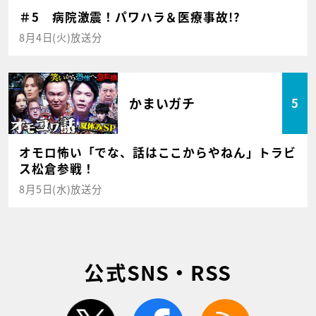
＃5 病院激震！パワハラ＆医療事故!?
8月4日(火)放送分
かまいガチ
5
オモロ怖い「でな、話はここからやねん」トラビ
ス松倉参戦！
8月5日(水)放送分
公式SNS・RSS
twitter
facebook
rss