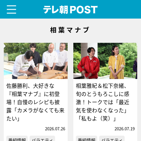
menu
テレ朝POST
相葉マナブ
佐藤勝利、大好きな
相葉雅紀＆松下奈緒、
『相葉マナブ』に初登
旬のとうもろこしに感
場！自慢のレシピも披
激！トークでは「最近
露「カメラがなくても来
気を使わなくなった」
たい」
「私もよ（笑）」
2026.07.26
2026.07.19
番組情報
バラエティ
番組情報
バラエティ