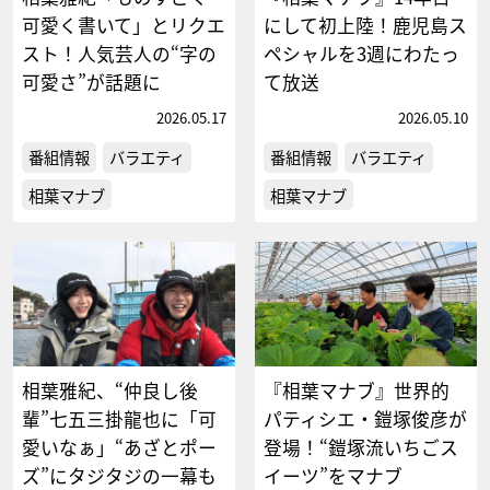
可愛く書いて」とリクエ
にして初上陸！鹿児島ス
スト！人気芸人の“字の
ペシャルを3週にわたっ
可愛さ”が話題に
て放送
2026.05.17
2026.05.10
番組情報
バラエティ
番組情報
バラエティ
相葉マナブ
相葉マナブ
相葉雅紀、“仲良し後
『相葉マナブ』世界的
輩”七五三掛龍也に「可
パティシエ・鎧塚俊彦が
愛いなぁ」“あざとポー
登場！“鎧塚流いちごス
ズ”にタジタジの一幕も
イーツ”をマナブ