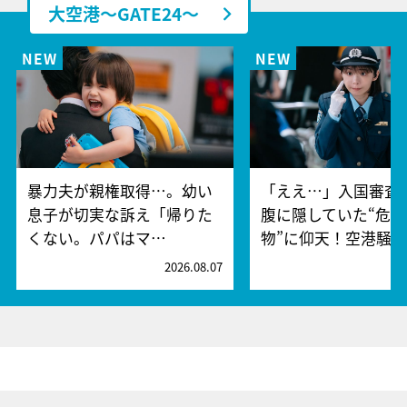
大空港～GATE24～
暴力夫が親権取得…。幼い
「ええ…」入国審査
息子が切実な訴え「帰りた
腹に隠していた“危険
くない。パパはマ…
物”に仰天！空港騒
2026.08.07
2