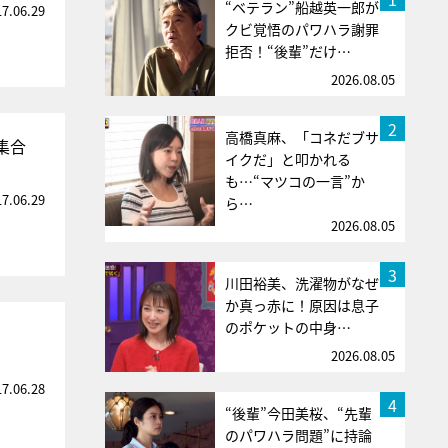
“ベテラン”船越英一郎が
17.06.29
クビ覚悟のパワハラ謝罪
拒否！“後輩”だけ…
2026.08.05
2
高橋真麻、「コネだブサ
集合
イクだ」と叩かれる
も…“マツコの一言”か
17.06.29
ら…
2026.08.05
3
川田裕美、洗濯物がなぜ
か真っ赤に！原因は息子
のポケットの中身…
2026.08.05
17.06.28
4
“後輩”今田美桜、“先輩
のパワハラ問題”に持論