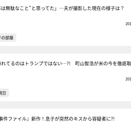
事は無駄なこと”と思ってた」…夫が撮影した現在の様子は？
20
『アイ＝ラブ！げーみん
E齋藤樹愛羅＆佐々木舞
子の部屋
ビュー
が恐れてるのはトランプではない…?! 町山智浩が米の今を徹底
20
朝日
事件ファイル』新作！息子が突然のキスから容疑者に?!