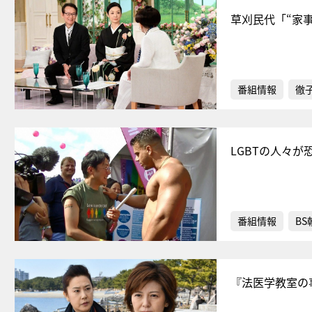
草刈民代「“家
番組情報
徹
LGBTの人々
番組情報
BS
『法医学教室の