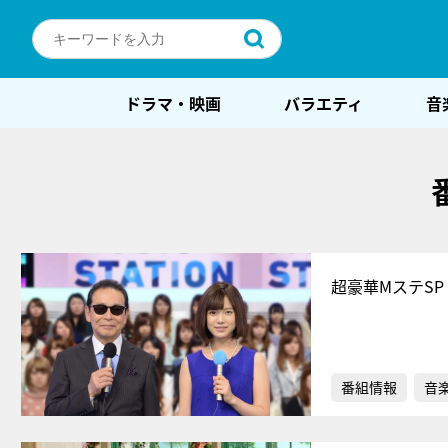
ドラマ・映画
バラエティ
音
超豪華MステSP
番組情報
音