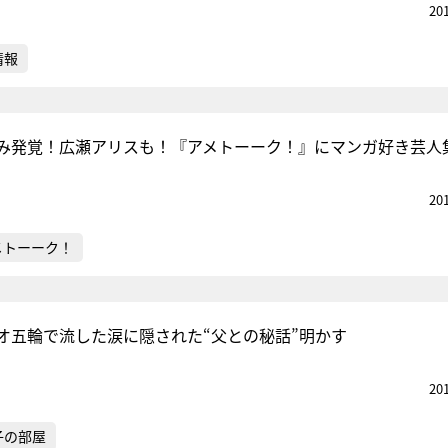
20
情報
み発覚！広瀬アリスも！『アメトーーク！』にマンガ好き芸人
20
メトーーク！
オ五輪で流した涙に隠された“父との秘話”明かす
20
子の部屋