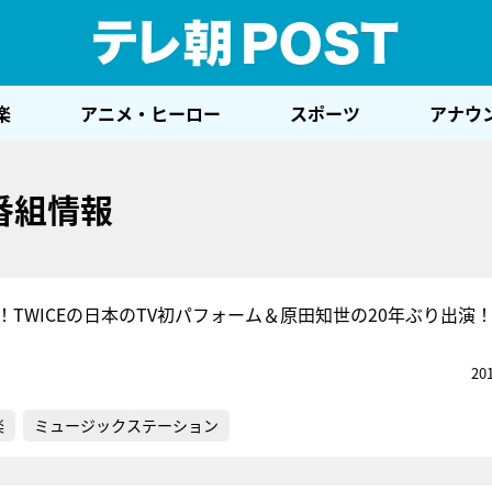
テレ
楽
アニメ・ヒーロー
スポーツ
アナウ
番組情報
！TWICEの日本のTV初パフォーム＆原田知世の20年ぶり出演
20
楽
ミュージックステーション