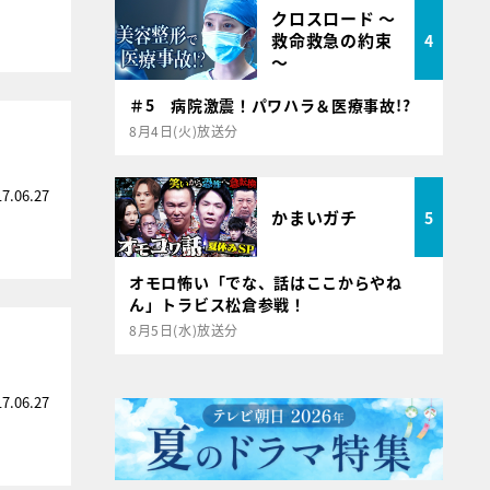
クロスロード ～
救命救急の約束
4
～
＃5 病院激震！パワハラ＆医療事故!?
8月4日(火)放送分
17.06.27
かまいガチ
5
オモロ怖い「でな、話はここからやね
ん」トラビス松倉参戦！
8月5日(水)放送分
」
17.06.27