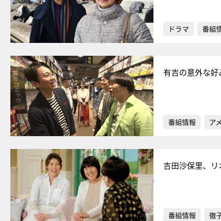
ドラマ
番組
有吉の意外な好
番組情報
ア
吉田沙保里、リ
番組情報
徹