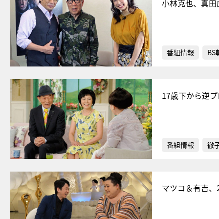
小林克也、真田
番組情報
BS
17歳下から逆
番組情報
徹
マツコ＆有吉、