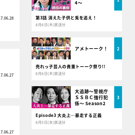
4～
第3話 消えた子供と兎を追え！
17.06.28
8月6日(木)放送分
アメトーーク！
2
売れっ子芸人の貴重トーーク祭り!!
8月6日(木)放送分
17.06.27
大追跡～警視庁
ＳＳＢＣ強行犯
3
係～ Season2
Episode3 大炎上…暴走する正義
8月5日(水)放送分
17.06.27