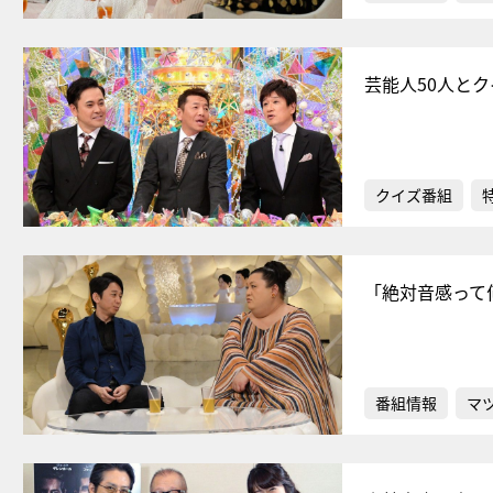
芸能人50人と
クイズ番組
「絶対音感って
番組情報
マ