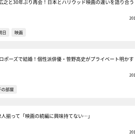
広之と30年ぶり再会！日本とハリウッド映画の違いを語り合う
20
朝日
映画
プロポーズで結婚！個性派俳優・笹野高史がプライベート明かす
20
子の部屋
2人揃って「映画の続編に興味持てない…」
20