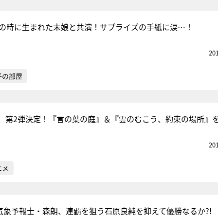
歳の時に生まれた末娘と共演！サプライズの手紙に涙…！
20
子の部屋
、第2弾決定！『言の葉の庭』＆『雲のむこう、約束の場所』
20
ニメ
気象予報士・森朗、連覇を狙う石原良純を抑えて優勝なるか?!