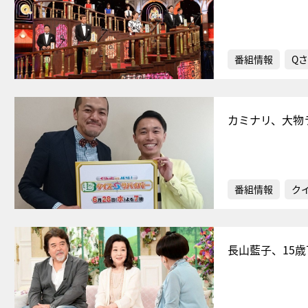
番組情報
Qさ
カミナリ、大物
番組情報
ク
長山藍子、15