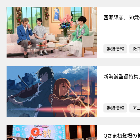
西郷輝彦、50
番組情報
徹
新海誠監督特集
番組情報
ア
Qさま初登場の