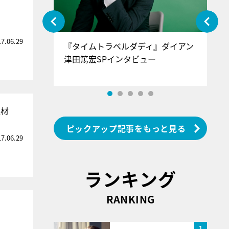
17.06.29
ぐ』＝LOV
『タイムトラベルダディ』ダイアン
『
香SPインタ
津田篤宏SPインタビュー
～
取材
ピックアップ記事をもっと見る
17.06.29
ランキング
RANKING
1