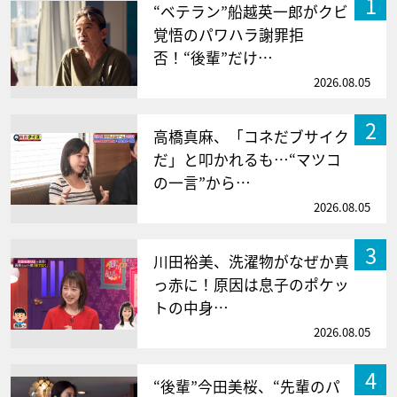
1
“ベテラン”船越英一郎がクビ
覚悟のパワハラ謝罪拒
否！“後輩”だけ…
2026.08.05
2
高橋真麻、「コネだブサイク
だ」と叩かれるも…“マツコ
の一言”から…
2026.08.05
3
川田裕美、洗濯物がなぜか真
っ赤に！原因は息子のポケッ
トの中身…
2026.08.05
4
“後輩”今田美桜、“先輩のパ