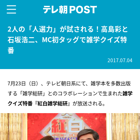
menu
テレ朝POST
2人の「人選力」が試される！高島彩と
石坂浩二、MC初タッグで雑学クイズ特
番
2017.07.04
7月23日（日）、テレビ朝日系にて、雑学本を多数出版
する「雑学総研」とのコラボレーションで生まれた
雑学
クイズ特番『紅白雑学総研』
が放送される。