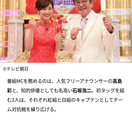
©テレビ朝日
番組MCを務めるのは、人気フリーアナウンサーの
高島
彩
と、知的俳優としても名高い
石坂浩二
。初タッグを組
む2人は、それぞれ紅組と白組のキャプテンとしてチー
ム対抗戦を繰り広げる。