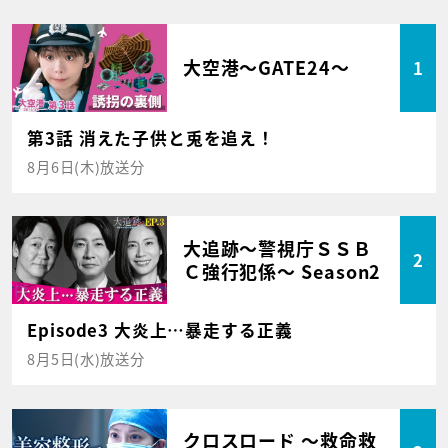
大空港～GATE24～
1
第3話 消えた子供と兎を追え！
8月6日(木)放送分
大追跡～警視庁ＳＳＢ
2
Ｃ強行犯係～ Season2
Episode3 大炎上…暴走する正義
8月5日(水)放送分
クロスロード ～救命救