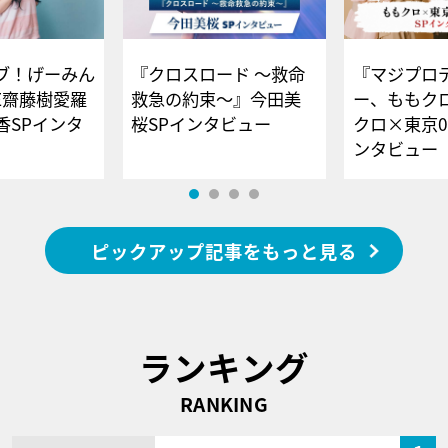
ブ！げーみん
『クロスロード ～救命
『マジプロ
E齋藤樹愛羅
救急の約束～』今田美
ー、ももク
香SPインタ
桜SPインタビュー
クロ×東京0
ンタビュー
ピックアップ記事をもっと見る
ランキング
RANKING