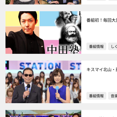
番組初！毎回大
番組情報
し
キスマイ北山・
番組情報
音