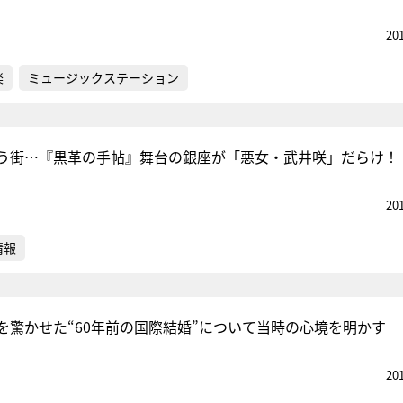
20
楽
ミュージックステーション
集う街…『黒革の手帖』舞台の銀座が「悪女・武井咲」だらけ！
20
情報
を驚かせた“60年前の国際結婚”について当時の心境を明かす
20