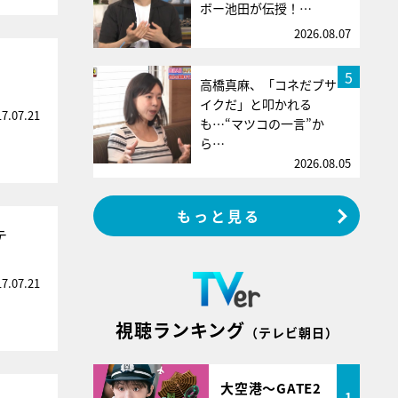
ボー池田が伝授！…
2026.08.07
5
高橋真麻、「コネだブサ
イクだ」と叩かれる
17.07.21
も…“マツコの一言”か
ら…
2026.08.05
もっと見る
テ
17.07.21
視聴ランキング
（テレビ朝日）
大空港～GATE2
1