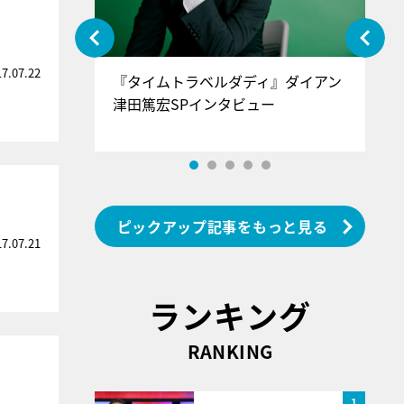
17.07.22
ぐ』＝LOV
『タイムトラベルダディ』ダイアン
『
香SPインタ
津田篤宏SPインタビュー
～
ピックアップ記事をもっと見る
17.07.21
ランキング
RANKING
1