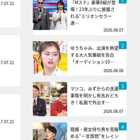
『Mステ』豪華8組が登
17.07.21
場！23年ぶりに披露さ
れる“ミリオンセラー
達…
2026.08.07
2
ゆうちゃみ、出演を熱望
する大人気番組を告白
「オーディション10…
17.07.21
2026.08.06
3
マツコ、みずからの洗濯
事情を明かし有吉おどろ
き！私服で外出す…
2026.08.07
17.07.21
4
既婚・彼女持ち男を見極
める“一言質問”をレイン