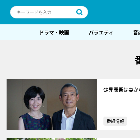
ドラマ・映画
バラエティ
音
鶴見辰吾は妻か
番組情報