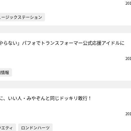
20
ュージックステーション
やらない」パフォでトランスフォーマー公式応援アイドルに
20
組情報
に、いい人・みやぞんと同じドッキリ敢行！
20
ラエティ
ロンドンハーツ