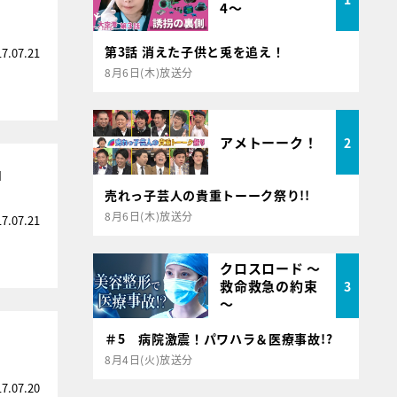
4～
第3話 消えた子供と兎を追え！
17.07.21
8月6日(木)放送分
アメトーーク！
2
」
売れっ子芸人の貴重トーーク祭り!!
8月6日(木)放送分
17.07.21
クロスロード ～
救命救急の約束
3
～
＃5 病院激震！パワハラ＆医療事故!?
8月4日(火)放送分
17.07.20