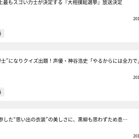
上最もスゴい力士が決定する『大相撲総選挙』放送決定
20
番
博士”になりクイズ出題！声優・神谷浩史「やるからには全力で
20
番
参した“思い出の衣装”の美しさに、黒柳も思わずため息…
20