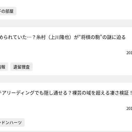
子の部屋
められていた…？糸村（上川隆也）が“将棋の駒”の謎に迫る
20
情報
遺留捜査
、チアリーディングでも隠し通せる？裸芸の域を超える凄さ検証
20
ンドンハーツ