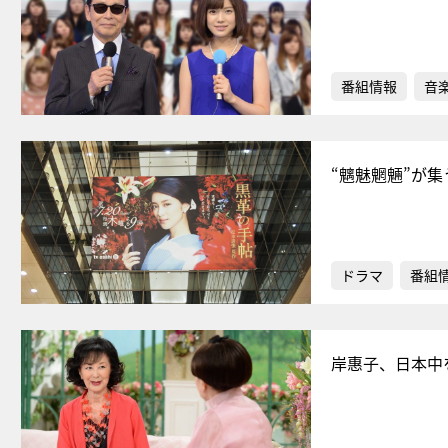
番組情報
音
“魑魅魍魎”が
ドラマ
番組
岸惠子、日本中