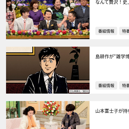
なんて贅沢！史
番組情報
特
島耕作が“雑学
番組情報
特
山本富士子が持