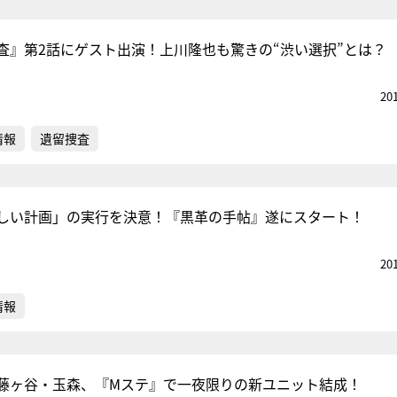
査』第2話にゲスト出演！上川隆也も驚きの“渋い選択”とは？
20
情報
遺留捜査
しい計画」の実行を決意！『黒革の手帖』遂にスタート！
20
情報
藤ヶ谷・玉森、『Mステ』で一夜限りの新ユニット結成！