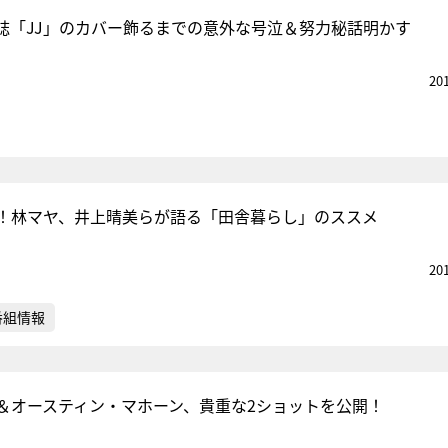
誌「JJ」のカバー飾るまでの意外な号泣＆努力秘話明かす
20
『アイ＝ラブ！げーみん
E齋藤樹愛羅＆佐々木舞
ビュー
！林マヤ、井上晴美らが語る「田舎暮らし」のススメ
20
番組情報
＆オースティン・マホーン、貴重な2ショットを公開！