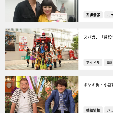
番組情報
ミ
スパガ、「普段
アイドル
番
ボヤキ男・小宮
番組情報
バ