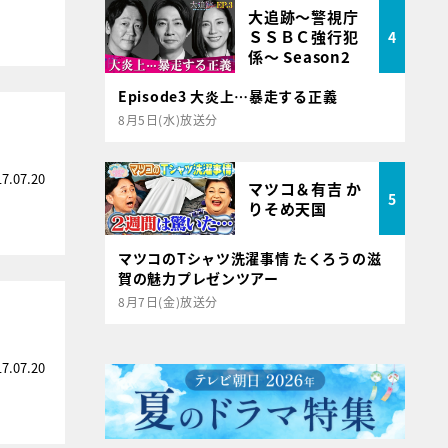
大追跡～警視庁
ＳＳＢＣ強行犯
4
係～ Season2
Episode3 大炎上…暴走する正義
8月5日(水)放送分
17.07.20
マツコ＆有吉 か
5
りそめ天国
マツコのTシャツ洗濯事情 たくろうの滋
賀の魅力プレゼンツアー
8月7日(金)放送分
！
17.07.20