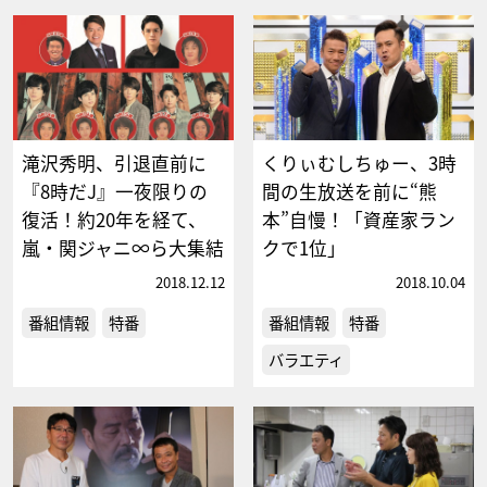
滝沢秀明、引退直前に
くりぃむしちゅー、3時
『8時だJ』一夜限りの
間の生放送を前に“熊
復活！約20年を経て、
本”自慢！「資産家ラン
嵐・関ジャニ∞ら大集結
クで1位」
2018.12.12
2018.10.04
番組情報
特番
番組情報
特番
バラエティ