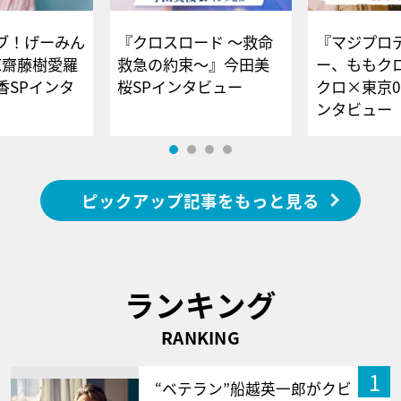
ブ！げーみん
『クロスロード ～救命
『マジプロ
E齋藤樹愛羅
救急の約束～』今田美
ー、ももク
香SPインタ
桜SPインタビュー
クロ×東京0
ンタビュー
ピックアップ記事をもっと見る
ランキング
RANKING
1
“ベテラン”船越英一郎がクビ