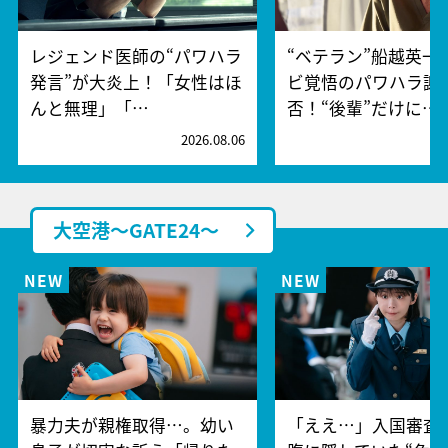
レジェンド医師の“パワハラ
“ベテラン”船越英一
発言”が大炎上！「女性はほ
ビ覚悟のパワハラ謝
んと無理」「…
否！“後輩”だけに…
2026.08.06
2
大空港～GATE24～
暴力夫が親権取得…。幼い
「ええ…」入国審査