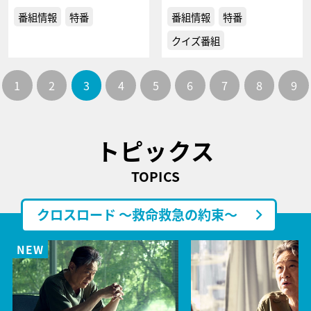
番組情報
特番
番組情報
特番
クイズ番組
1
2
3
4
5
6
7
8
9
トピックス
TOPICS
クロスロード ～救命救急の約束～