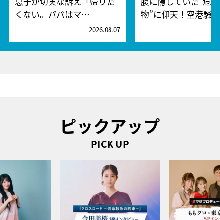
息子が切実な訴え「帰りた
腹に隠していた“危険
くない。パパはマ…
物”に仰天！空港騒
2026.08.07
2
ピックアップ
PICK UP