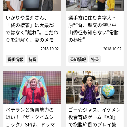
いかりや長介さん、
選手寮に住む青学大・
「終の棲家」は大豪邸
原監督、親交の深い中
ではなく“離れ”。こだわ
山秀征も知らない“常勝
りを紐解く、妻のメモ
の秘密”
2018.10.02
2018.10.02
番組情報
特番
番組情報
特番
ベテランと新興勢力の
ゴー☆ジャス、イケメン
戦い！『ザ・タイムシ
役者育成ゲーム『A3!』
ョック』SPは、ドラマ
で抱腹絶倒のプレイ披