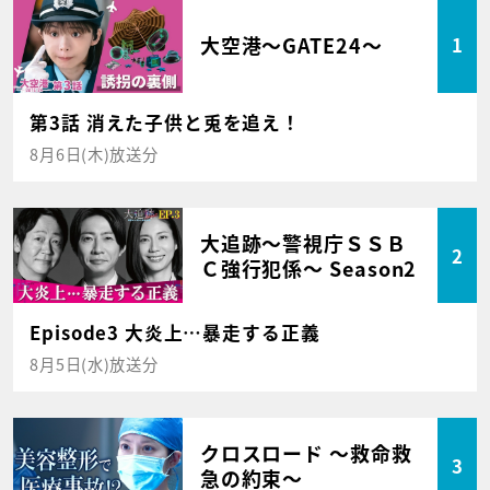
大空港～GATE24～
1
第3話 消えた子供と兎を追え！
8月6日(木)放送分
大追跡～警視庁ＳＳＢ
2
Ｃ強行犯係～ Season2
Episode3 大炎上…暴走する正義
8月5日(水)放送分
クロスロード ～救命救
3
急の約束～