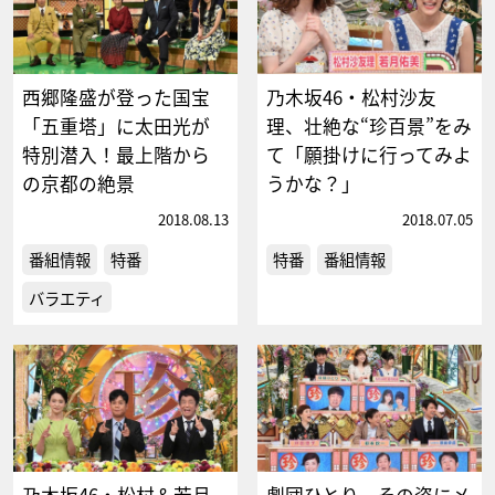
西郷隆盛が登った国宝
乃木坂46・松村沙友
「五重塔」に太田光が
理、壮絶な“珍百景”をみ
特別潜入！最上階から
て「願掛けに行ってみよ
の京都の絶景
うかな？」
2018.08.13
2018.07.05
番組情報
特番
特番
番組情報
バラエティ
乃木坂46・松村＆若月
劇団ひとり、その姿にメ