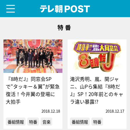
menu
テレ朝POST
特番
『8時だJ』同窓会SP
滝沢秀明、嵐、関ジャ
で“タッキー＆翼”が緊急
ニ、山Pら集結『8時だ
復活！今井翼の登場に
J』SP！20年前とのキャ
大拍手
ラ違い暴露!?
2018.12.18
2018.12.17
番組情報
特番
音楽
番組情報
特番