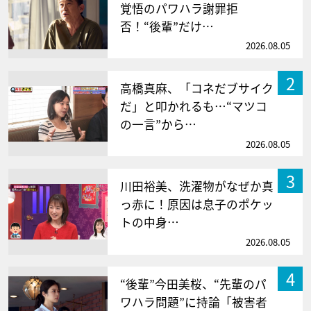
覚悟のパワハラ謝罪拒
否！“後輩”だけ…
2026.08.05
2
高橋真麻、「コネだブサイク
だ」と叩かれるも…“マツコ
の一言”から…
2026.08.05
3
川田裕美、洗濯物がなぜか真
っ赤に！原因は息子のポケッ
トの中身…
2026.08.05
4
“後輩”今田美桜、“先輩のパ
ワハラ問題”に持論「被害者