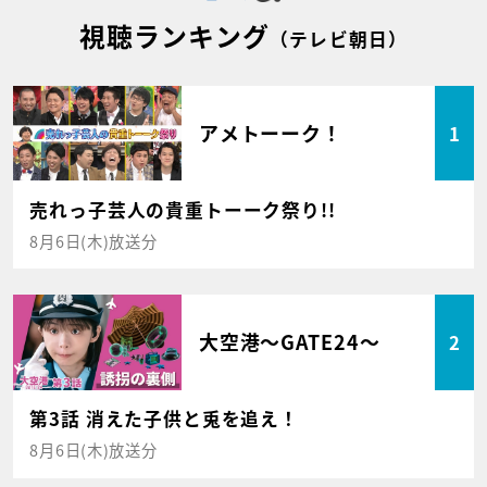
視聴ランキング
（テレビ朝日）
アメトーーク！
1
売れっ子芸人の貴重トーーク祭り!!
8月6日(木)放送分
大空港～GATE24～
2
第3話 消えた子供と兎を追え！
8月6日(木)放送分