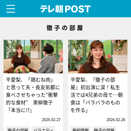
menu
テレ朝POST
徹子の部屋
平愛梨、「鶏むね肉」
平愛梨、『徹子の部
と思って夫・長友佑都に
屋』初出演に涙！私生
食べさせちゃった“衝撃
活では4兄弟の母で…朝
的な食材” 黒柳徹子
食は「バラバラのもの
「本当に!?」
を作る」
2026.02.27
2026.02.26
徹子の部屋
バラエティ
番組情報
徹子の部屋