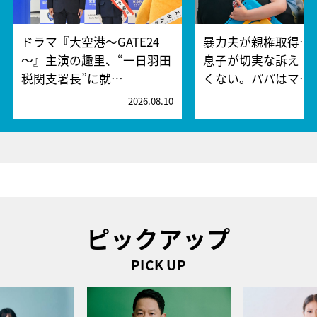
ドラマ『大空港～GATE24
暴力夫が親権取得…
～』主演の趣里、“一日羽田
息子が切実な訴え「
税関支署長”に就…
くない。パパはマ…
2026.08.10
2
ピックアップ
PICK UP