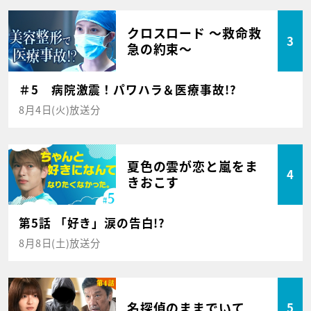
クロスロード ～救命救
3
急の約束～
＃5 病院激震！パワハラ＆医療事故!?
8月4日(火)放送分
夏色の雲が恋と嵐をま
4
きおこす
第5話 「好き」涙の告白!?
8月8日(土)放送分
名探偵のままでいて
5