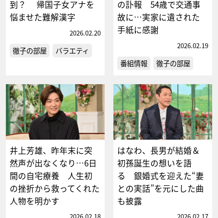
到？ 帰国子女アナを
の訃報 54歳で交通事
悩ませた難解漢字
故に…実家に遺された
手紙に感謝
2026.02.20
2026.02.19
徹子の部屋
バラエティ
番組情報
徹子の部屋
井上芳雄、昨年末に突
はなわ、長男が結婚＆
然声が出なくなり…6日
初孫誕生の想いを語
間の自宅療養 人生初
る 銀婚式を迎えた“妻
の挫折から救ってくれた
との実話”を元にした曲
人物を明かす
も披露
2026.02.18
2026.02.17