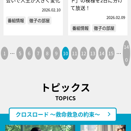
会いで人生が大きく変化
ト」の模様を2日に分け
て放送！
2026.02.10
2026.02.09
番組情報
徹子の部屋
番組情報
徹子の部屋
14
1
…
5
6
7
8
9
10
11
12
13
14
15
…
0
トピックス
TOPICS
クロスロード ～救命救急の約束～