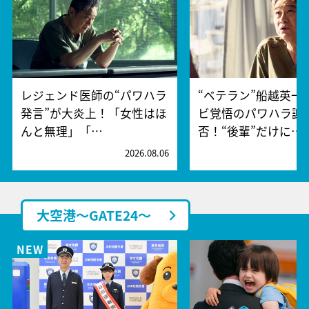
レジェンド医師の“パワハラ
“ベテラン”船越英一
発言”が大炎上！「女性はほ
ビ覚悟のパワハラ謝
んと無理」「…
否！“後輩”だけに…
2026.08.06
2
大空港～GATE24～