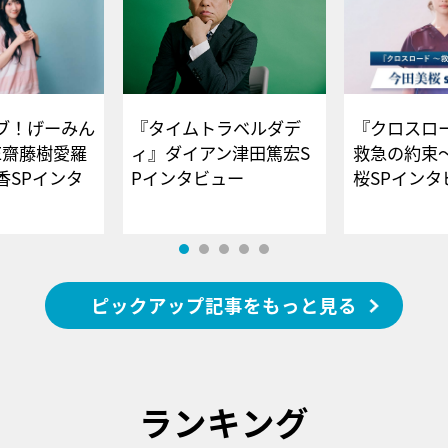
ブ！げーみん
『タイムトラベルダデ
『クロスロー
E齋藤樹愛羅
ィ』ダイアン津田篤宏S
救急の約束
香SPインタ
Pインタビュー
桜SPイ
ピックアップ記事をもっと見る
ランキング