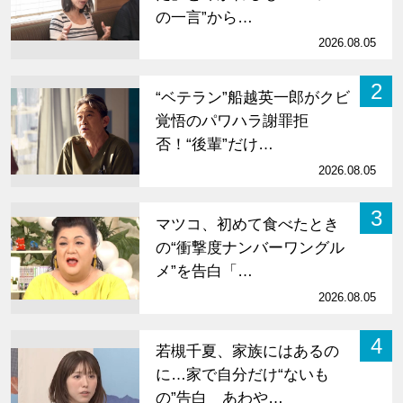
の一言”から…
2026.08.05
2
“ベテラン”船越英一郎がクビ
覚悟のパワハラ謝罪拒
否！“後輩”だけ…
2026.08.05
3
マツコ、初めて食べたとき
の“衝撃度ナンバーワングル
メ”を告白「…
2026.08.05
4
若槻千夏、家族にはあるの
に…家で自分だけ“ないも
の”告白 あわや…