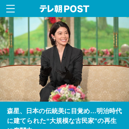
menu
テレ朝POST
森星、日本の伝統美に目覚め…明治時代
に建てられた“大規模な古民家”の再生