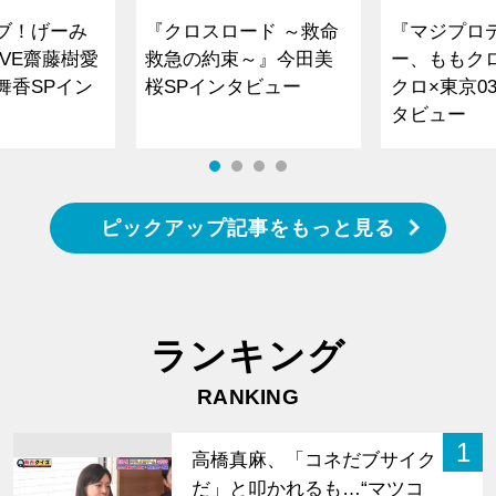
ブ！げーみ
『クロスロード ～救命
『マジプロ
VE齋藤樹愛
救急の約束～』今田美
ー、ももク
舞香SPイン
桜SPインタビュー
クロ×東京0
タビュー
ピックアップ記事をもっと見る
ランキング
RANKING
1
高橋真麻、「コネだブサイク
だ」と叩かれるも…“マツコ