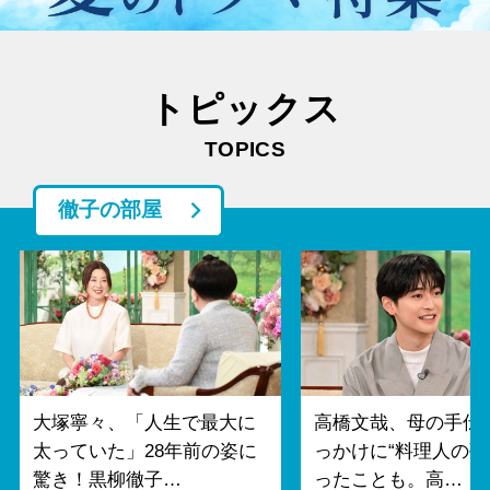
トピックス
TOPICS
徹子の部屋
大塚寧々、「人生で最大に
高橋文哉、母の手伝
太っていた」28年前の姿に
っかけに“料理人の夢
驚き！黒柳徹子…
ったことも。高…