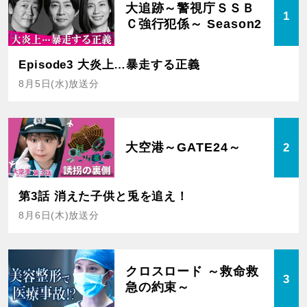
大追跡～警視庁ＳＳＢ
1
Ｃ強行犯係～ Season2
Episode3 大炎上…暴走する正義
8月5日(水)放送分
大空港～GATE24～
2
第3話 消えた子供と兎を追え！
8月6日(木)放送分
クロスロード ～救命救
3
急の約束～