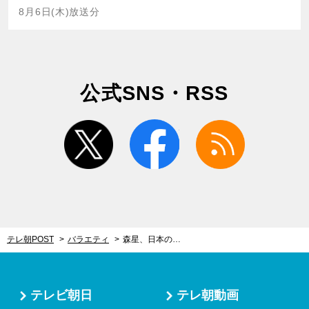
8月6日(木)放送分
公式SNS・RSS
twitter
facebook
rss
テレ朝POST
バラエティ
森星、日本の伝統美に目覚め…明治時代に建てられた“大規模な古民家”の再生に奮闘中
テレビ朝日
テレ朝動画