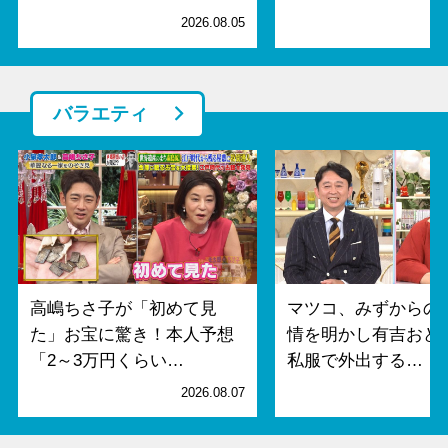
2026.08.05
2
バラエティ
高嶋ちさ子が「初めて見
マツコ、みずからの
た」お宝に驚き！本人予想
情を明かし有吉おど
「2～3万円くらい…
私服で外出する…
2026.08.07
2