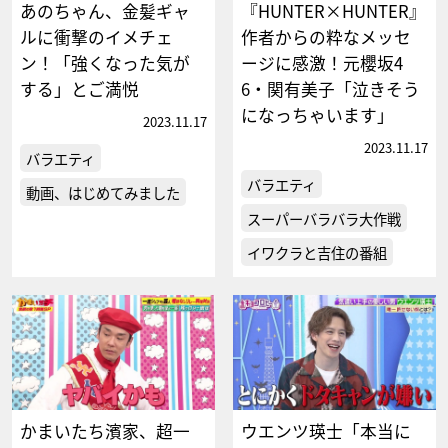
あのちゃん、金髪ギャ
『HUNTER×HUNTER』
ルに衝撃のイメチェ
作者からの粋なメッセ
ン！「強くなった気が
ージに感激！元櫻坂4
する」とご満悦
6・関有美子「泣きそう
になっちゃいます」
2023.11.17
2023.11.17
バラエティ
バラエティ
動画、はじめてみました
スーパーバラバラ大作戦
イワクラと吉住の番組
かまいたち濱家、超一
ウエンツ瑛士「本当に