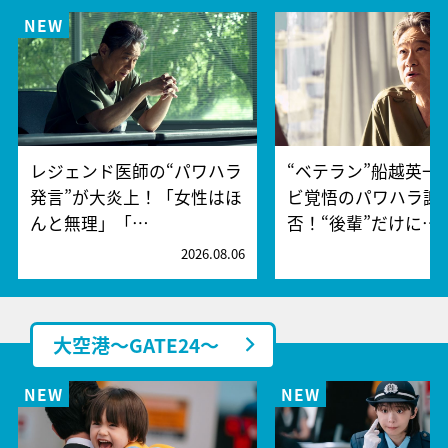
レジェンド医師の“パワハラ
“ベテラン”船越英一
発言”が大炎上！「女性はほ
ビ覚悟のパワハラ謝
んと無理」「…
否！“後輩”だけに…
2026.08.06
2
大空港～GATE24～