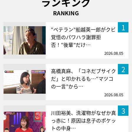
ランキング
RANKING
1
“ベテラン”船越英一郎がクビ
覚悟のパワハラ謝罪拒
否！“後輩”だけ…
2026.08.05
2
高橋真麻、「コネだブサイク
だ」と叩かれるも…“マツコ
の一言”から…
2026.08.05
3
川田裕美、洗濯物がなぜか真
っ赤に！原因は息子のポケッ
トの中身…