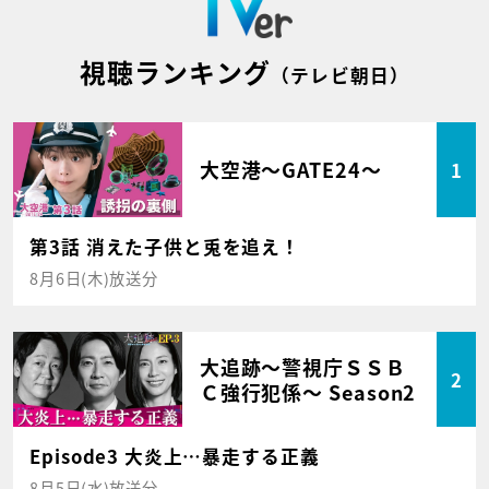
視聴ランキング
（テレビ朝日）
大空港～GATE24～
1
第3話 消えた子供と兎を追え！
8月6日(木)放送分
大追跡～警視庁ＳＳＢ
2
Ｃ強行犯係～ Season2
Episode3 大炎上…暴走する正義
8月5日(水)放送分