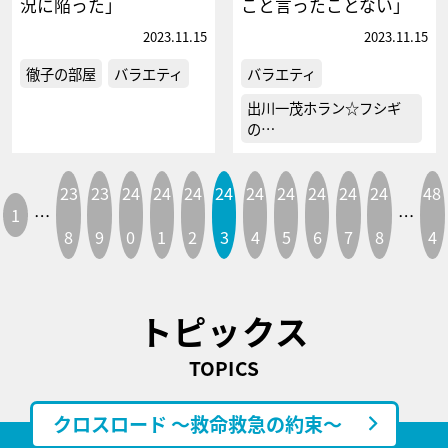
況に陥った」
こと言ったことない」
2023.11.15
2023.11.15
徹子の部屋
バラエティ
バラエティ
出川一茂ホラン☆フシギ
の…
23
23
24
24
24
24
24
24
24
24
24
48
1
…
…
8
9
0
1
2
3
4
5
6
7
8
4
トピックス
TOPICS
クロスロード ～救命救急の約束～