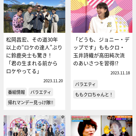
松岡昌宏、その道30年
「どうも、ジョニー・デ
以上の“ロケの達人”ぶり
ップです」ももクロ・
に鈴鹿央士も驚き！
玉井詩織が高田純次流
「君の生まれる前から
のあいさつを習得!?
ロケやってる」
2023.11.18
2023.11.20
バラエティ
番組情報
バラエティ
ももクロちゃんと！
帰れマンデー見っけ隊!!