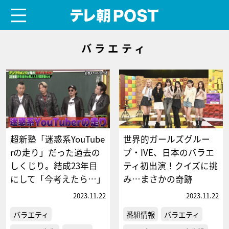
menu
テレ朝POST
バラエティ
超新塾「迷惑系YouTube
世界的ガールズグルー
rの走り」だった過去の
プ・IVE、日本のバラエ
しくじり。結成23年目
ティ初出演！クイズに挑
にして「今考えたら…」
み…まさかの奇跡
2023.11.22
2023.11.22
バラエティ
番組情報
バラエティ