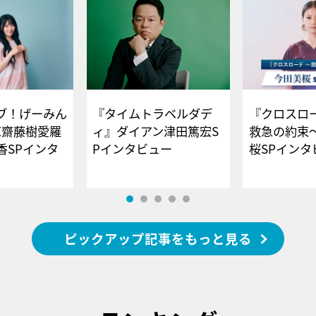
ブ！げーみん
『タイムトラベルダデ
『クロスロー
E齋藤樹愛羅
ィ』ダイアン津田篤宏S
救急の約束
香SPインタ
Pインタビュー
桜SPイ
ピックアップ記事をもっと見る