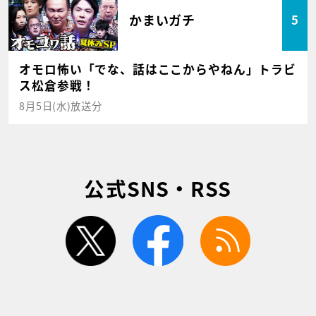
かまいガチ
5
オモロ怖い「でな、話はここからやねん」トラビ
ス松倉参戦！
8月5日(水)放送分
公式SNS・RSS
twitter
facebook
rss