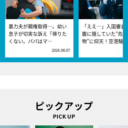
暴力夫が親権取得…。幼い
「ええ…」入国審査
息子が切実な訴え「帰りた
腹に隠していた“危険
くない。パパはマ…
物”に仰天！空港騒
2026.08.07
2
ピックアップ
PICK UP