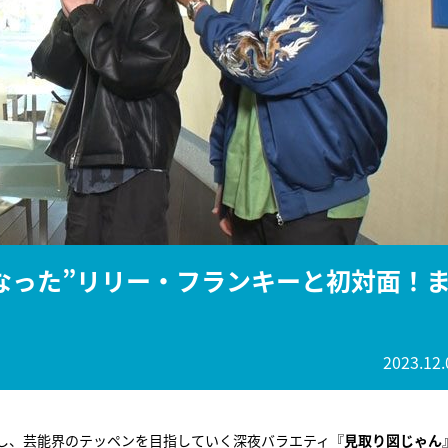
『アイ＝ラブ！げーみん
E齋藤樹愛羅＆佐々木舞
ビュー
なった”リリー・フランキーと初対面！
2023.12.
し、芸能界のテッペンを目指していく深夜バラエティ『
見取り図じゃん