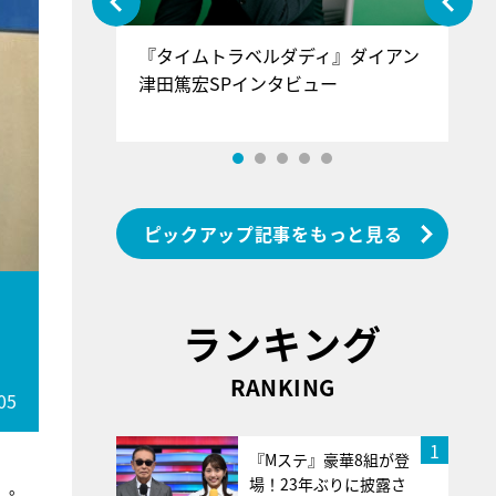
ぐ』＝LOV
『タイムトラベルダディ』ダイアン
『
香SPインタ
津田篤宏SPインタビュー
～
ピックアップ記事をもっと見る
ま
ランキング
RANKING
05
1
『Mステ』豪華8組が登
場！23年ぶりに披露さ
』。