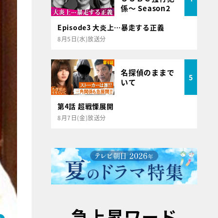
係～ Season2
Episode3 大炎上…暴走する正義
8月5日(水)放送分
名探偵のままで
5
いて
第4話 超戦慄展開
8月7日(金)放送分
急上昇ワード