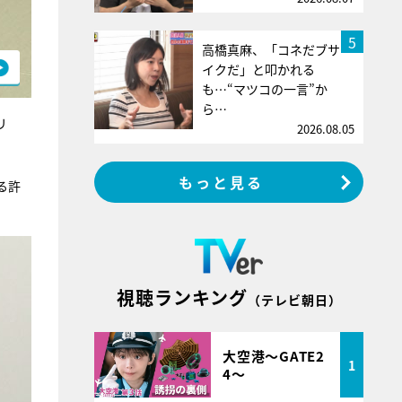
5
高橋真麻、「コネだブサ
イクだ」と叩かれる
も…“マツコの一言”か
ら…
リ
2026.08.05
もっと見る
る許
視聴ランキング
（テレビ朝日）
大空港～GATE2
1
4～