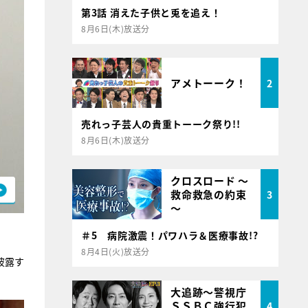
第3話 消えた子供と兎を追え！
8月6日(木)放送分
アメトーーク！
2
売れっ子芸人の貴重トーーク祭り!!
8月6日(木)放送分
クロスロード ～
救命救急の約束
3
～
＃5 病院激震！パワハラ＆医療事故!?
8月4日(火)放送分
披露す
大追跡～警視庁
ＳＳＢＣ強行犯
4