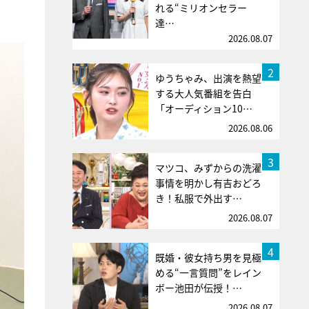
れる“ミリオンセラー
達…
2026.08.07
2
ゆうちゃみ、出演を熱望
する大人気番組を告白
「オーディション10…
2026.08.06
3
マツコ、みずからの洗濯
事情を明かし有吉おどろ
き！私服で外出す…
2026.08.07
4
既婚・彼女持ち男を見極
める“一言質問”をレイン
ボー池田が伝授！…
2026.08.07