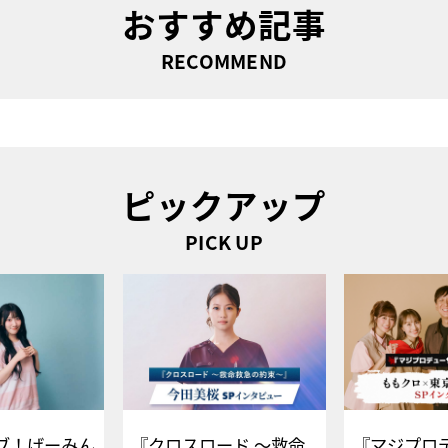
おすすめ記事
RECOMMEND
ピックアップ
PICK UP
ブ！げーみん
『クロスロード ～救命
『マジプロ