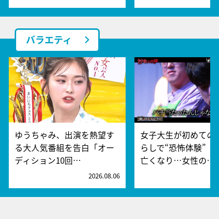
バラエティ
ゆうちゃみ、出演を熱望す
女子大生が初めての
る大人気番組を告白「オー
らしで“恐怖体験” 
ディション10回…
亡くなり…女性の…
2026.08.06
2