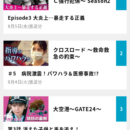
Ｃ強行犯係～ Season2
Episode3 大炎上…暴走する正義
8月5日(水)放送分
クロスロード ～救命救
2
急の約束～
＃5 病院激震！パワハラ＆医療事故!?
8月4日(火)放送分
大空港～GATE24～
3
第3話 消えた子供と兎を追え！