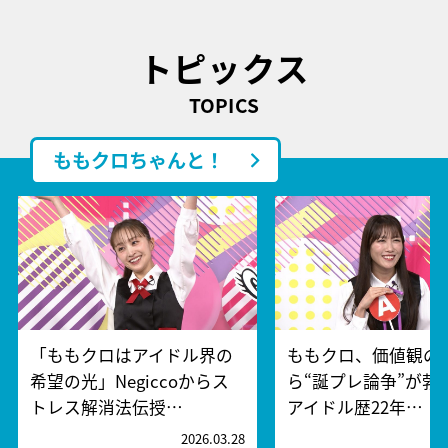
トピックス
TOPICS
ももクロちゃんと！
「ももクロはアイドル界の
ももクロ、価値観の
希望の光」Negiccoからス
ら“誕プレ論争”が勃
トレス解消法伝授…
アイドル歴22年…
2026.03.28
2