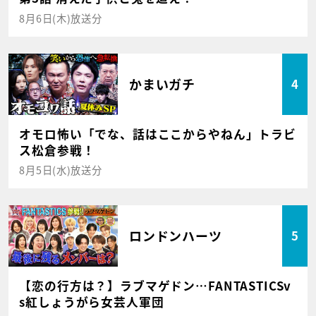
8月6日(木)放送分
かまいガチ
4
オモロ怖い「でな、話はここからやねん」トラビ
ス松倉参戦！
8月5日(水)放送分
ロンドンハーツ
5
【恋の行方は？】ラブマゲドン…FANTASTICSv
s紅しょうがら女芸人軍団