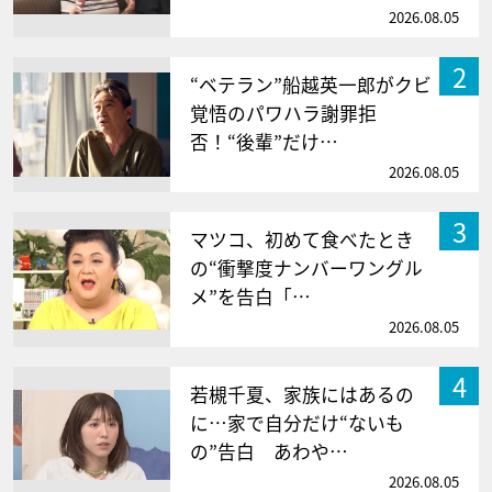
2026.08.05
2
“ベテラン”船越英一郎がクビ
覚悟のパワハラ謝罪拒
否！“後輩”だけ…
2026.08.05
3
マツコ、初めて食べたとき
の“衝撃度ナンバーワングル
メ”を告白「…
2026.08.05
4
若槻千夏、家族にはあるの
に…家で自分だけ“ないも
の”告白 あわや…
2026.08.05