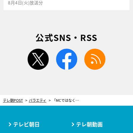
8月4日(火)放送分
公式SNS・RSS
twitter
facebook
rss
テレ朝POST
バラエティ
「MCではなく“NC”」ますだおかだ・岡田がももクロに独自のMC術を披露！
テレビ朝日
テレ朝動画