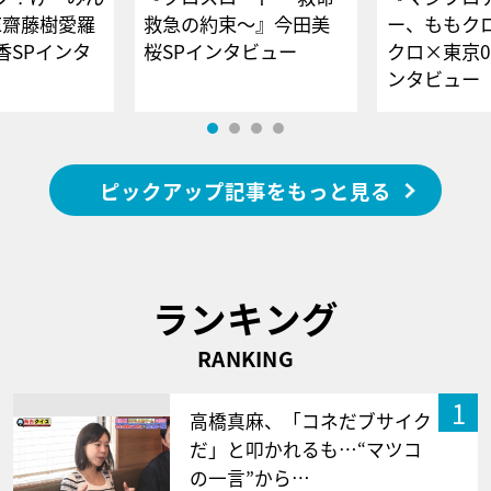
E齋藤樹愛羅
救急の約束～』今田美
ー、ももク
香SPインタ
桜SPインタビュー
クロ×東京0
ンタビュー
ピックアップ記事をもっと見る
ランキング
RANKING
1
高橋真麻、「コネだブサイク
だ」と叩かれるも…“マツコ
の一言”から…