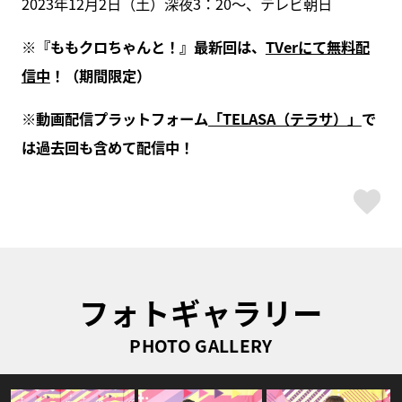
2023年12月2日（土）深夜3：20～、テレビ朝日
※『ももクロちゃんと！』最新回は、
TVerにて無料配
信中
！（期間限定）
※動画配信プラットフォーム
「TELASA（テラサ）」
で
は過去回も含めて配信中！
ス
フォトギャラリー
PHOTO GALLERY