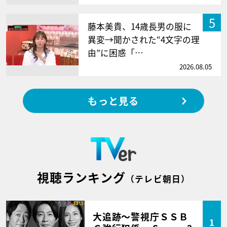
5
藤本美貴、14歳長男の服に
異変→聞かされた“4文字の理
由”に困惑「…
2026.08.05
もっと見る
視聴ランキング
（テレビ朝日）
大追跡～警視庁ＳＳＢ
1