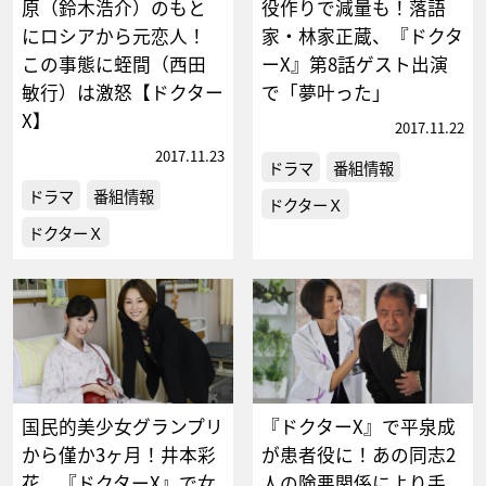
原（鈴木浩介）のもと
役作りで減量も！落語
にロシアから元恋人！
家・林家正蔵、『ドクタ
この事態に蛭間（西田
ーX』第8話ゲスト出演
敏行）は激怒【ドクター
で「夢叶った」
X】
2017.11.22
2017.11.23
ドラマ
番組情報
ドラマ
番組情報
ドクターＸ
ドクターＸ
国民的美少女グランプリ
『ドクターX』で平泉成
から僅か3ヶ月！井本彩
が患者役に！あの同志2
花、『ドクターX』で女
人の険悪関係により手