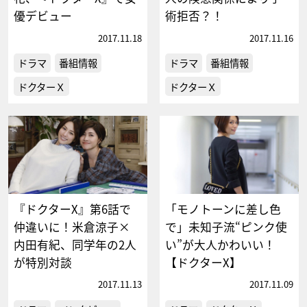
優デビュー
術拒否？！
2017.11.18
2017.11.16
ドラマ
番組情報
ドラマ
番組情報
ドクターＸ
ドクターＸ
『ドクターX』第6話で
「モノトーンに差し色
仲違いに！米倉涼子×
で」未知子流“ピンク使
内田有紀、同学年の2人
い”が大人かわいい！
が特別対談
【ドクターX】
2017.11.13
2017.11.09