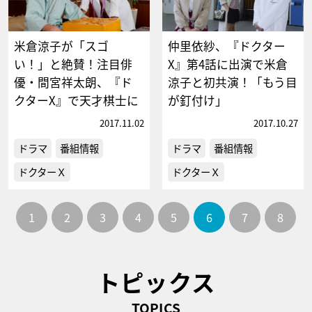
米倉涼子が「スゴ
仲里依紗、『ドクター
い！」と絶賛！注目俳
X』第4話に出演で米倉
優・間宮祥太朗、『ド
涼子と初共演！「もう目
クターX』で天才棋士に
が釘付け」
2017.11.02
2017.10.27
ドラマ
番組情報
ドラマ
番組情報
ドクターＸ
ドクターＸ
1
2
3
4
5
6
7
8
トピックス
TOPICS