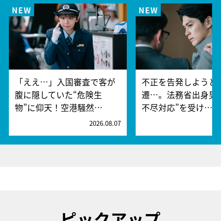
「ええ…」入国審査で客が
不正を告発しようと
腹に隠していた“危険生
遷…。法務省出身男
物”に仰天！空港騒然…
不尽対応”を受け…
2026.08.07
2
ピックアップ