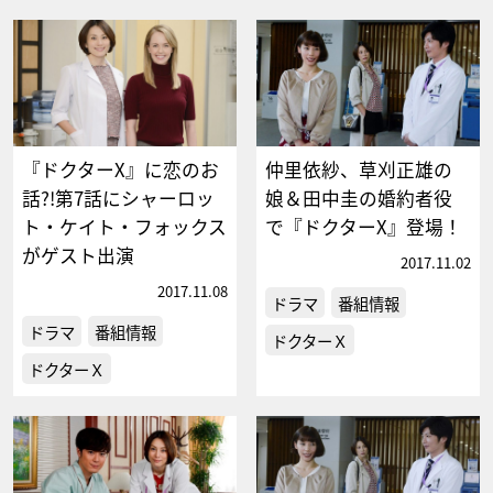
『ドクターX』に恋のお
仲里依紗、草刈正雄の
話?!第7話にシャーロッ
娘＆田中圭の婚約者役
ト・ケイト・フォックス
で『ドクターX』登場！
がゲスト出演
2017.11.02
2017.11.08
ドラマ
番組情報
ドラマ
番組情報
ドクターＸ
ドクターＸ