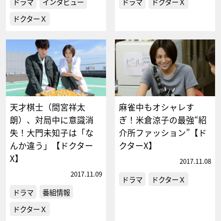
ドラマ
インタビュー
ドラマ
ドクターＸ
ドクターＸ
天才棋士（間宮祥太
麻雀中もオシャレす
朗）、対局中に意識消
ぎ！米倉涼子の最強“紹
失！大門未知子は「な
介所ファッション”【ド
んか違う」【ドクター
クターX】
X】
2017.11.08
2017.11.09
ドラマ
ドクターＸ
ドラマ
番組情報
ドクターＸ