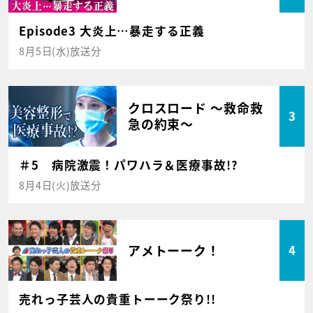
Episode3 大炎上…暴走する正義
8月5日(水)放送分
クロスロード ～救命救
3
急の約束～
＃5 病院激震！パワハラ＆医療事故!?
8月4日(火)放送分
アメトーーク！
4
売れっ子芸人の貴重トーーク祭り!!