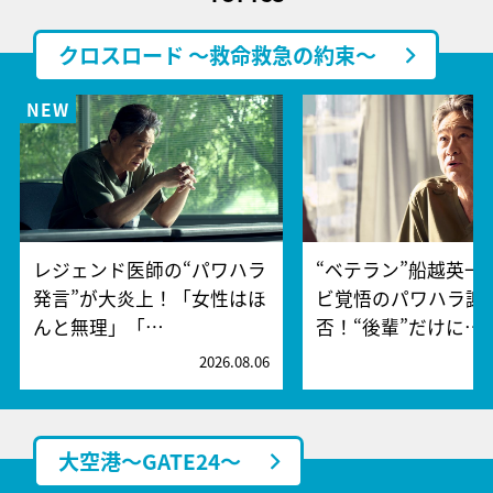
クロスロード ～救命救急の約束～
レジェンド医師の“パワハラ
“ベテラン”船越英一
発言”が大炎上！「女性はほ
ビ覚悟のパワハラ謝
んと無理」「…
否！“後輩”だけに…
2026.08.06
2
大空港～GATE24～