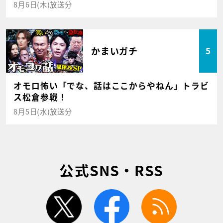
8月6日(木)放送分
かまいガチ
5
オモロ怖い「でな、話はここからやねん」トラビ
ス松倉参戦！
8月5日(水)放送分
公式SNS・RSS
twitter
facebook
rss