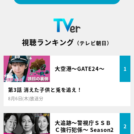
視聴ランキング
（テレビ朝日）
大空港～GATE24～
1
第3話 消えた子供と兎を追え！
8月6日(木)放送分
大追跡～警視庁ＳＳＢ
2
Ｃ強行犯係～ Season2