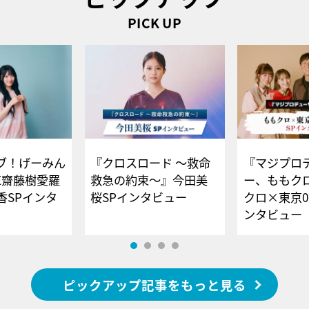
PICK UP
ブ！げーみん
『クロスロード ～救命
『マジプロ
E齋藤樹愛羅
救急の約束～』今田美
ー、ももク
香SPインタ
桜SPインタビュー
クロ×東京0
ンタビュー
ピックアップ記事をもっと見る