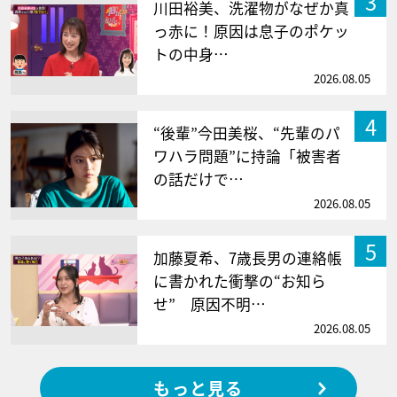
3
川田裕美、洗濯物がなぜか真
っ赤に！原因は息子のポケッ
トの中身…
2026.08.05
4
“後輩”今田美桜、“先輩のパ
ワハラ問題”に持論「被害者
の話だけで…
2026.08.05
5
加藤夏希、7歳長男の連絡帳
に書かれた衝撃の“お知ら
せ” 原因不明…
2026.08.05
もっと見る