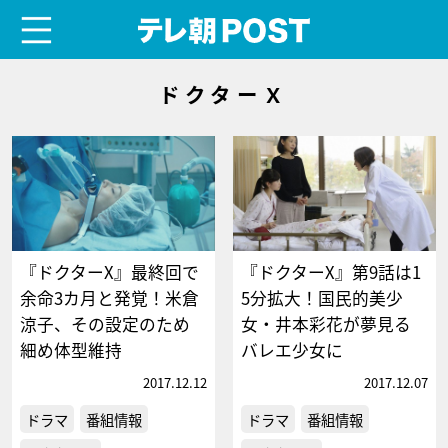
menu
テレ朝POST
ドクターＸ
『ドクターX』最終回で
『ドクターX』第9話は1
余命3カ月と発覚！米倉
5分拡大！国民的美少
涼子、その設定のため
女・井本彩花が夢見る
細め体型維持
バレエ少女に
2017.12.12
2017.12.07
ドラマ
番組情報
ドラマ
番組情報