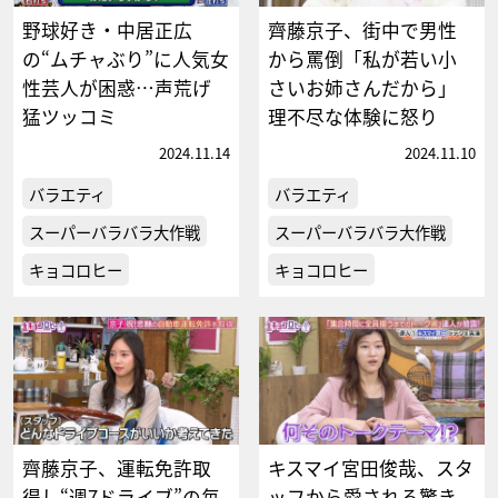
野球好き・中居正広
齊藤京子、街中で男性
の“ムチャぶり”に人気女
から罵倒「私が若い小
性芸人が困惑…声荒げ
さいお姉さんだから」
猛ツッコミ
理不尽な体験に怒り
2024.11.14
2024.11.10
バラエティ
バラエティ
スーパーバラバラ大作戦
スーパーバラバラ大作戦
キョコロヒー
キョコロヒー
齊藤京子、運転免許取
キスマイ宮田俊哉、スタ
得し“週7ドライブ”の毎
ッフから愛される驚き