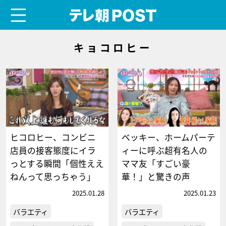
menu
テレ朝POST
キョコロヒー
ヒコロヒー、コンビニ
ベッキー、ホームパーテ
店員の接客態度にイラ
ィーに呼ぶ超有名人の
っとする瞬間「個性ええ
ママ友「すごい豪
ねんって思っちゃう」
華！」と驚きの声
2025.01.28
2025.01.23
バラエティ
バラエティ