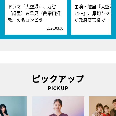
ドラマ『大空港』、万智
主演・趣里『大空港～
（趣里）＆早見（眞栄田郷
24～』、厚切りジェ
敦）の名コンビ誕…
が政府高官役で…
2026.08.06
2
ピックアップ
PICK UP