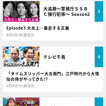
大追跡～警視庁ＳＳＢ
3
Ｃ強行犯係～ Season2
Episode3 大炎上…暴走する正義
8月5日(水)放送分
テレビ千鳥
4
「タイムスリッパー大左衛門」江戸時代から大悟
似の侍がやってきた!?
8月4日(火)放送分