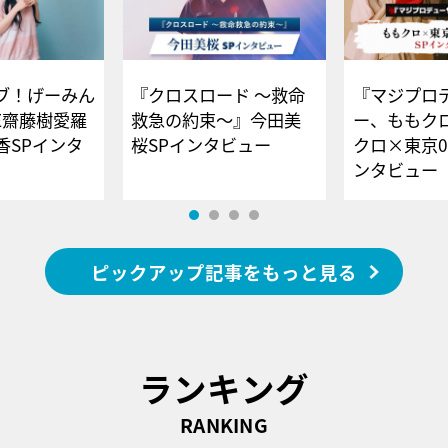
ブ！げーみん
『クロスロード ～救命
『マジプロ
E齋藤樹愛羅
救急の約束～』今田美
ー、ももク
香SPインタ
桜SPインタビュー
クロ×東京0
ンタビュー
ピックアップ記事をもっと見る
ランキング
RANKING