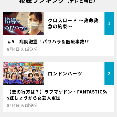
（テレビ朝日）
クロスロード ～救命救
1
急の約束～
＃5 病院激震！パワハラ＆医療事故!?
8月4日(火)放送分
ロンドンハーツ
2
【恋の行方は？】ラブマゲドン…FANTASTICSv
s紅しょうがら女芸人軍団
8月4日(火)放送分