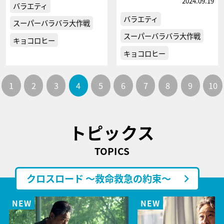
2024.09.19
バラエティ
バラエティ
スーパーバラバラ大作戦
スーパーバラバラ大作戦
キョコロヒー
キョコロヒー
1
2
3
4
5
6
7
8
9
10
トピックス
TOPICS
クロスロード ～救命救急の約束～