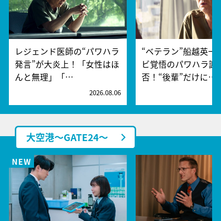
レジェンド医師の“パワハラ
“ベテラン”船越英一
発言”が大炎上！「女性はほ
ビ覚悟のパワハラ謝
んと無理」「…
否！“後輩”だけに…
2026.08.06
2
大空港～GATE24～