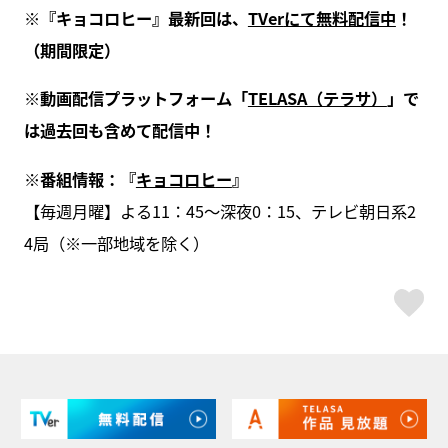
※
『キョコロヒー』最新回は、
TVer
にて無料配信中
！
（期間限定）
※
動画配信プラットフォーム「
TELASA
（テラサ）
」で
は過去回も含めて配信中！
※
番組情報：『
キョコロヒ
ー
』
【毎週月曜】よる11：45～深夜0：15、テレビ朝日系2
4局（※一部地域を除く）
ス