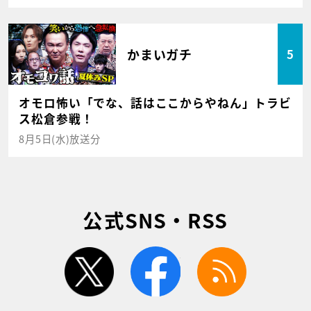
かまいガチ
5
オモロ怖い「でな、話はここからやねん」トラビ
ス松倉参戦！
8月5日(水)放送分
公式SNS・RSS
twitter
facebook
rss