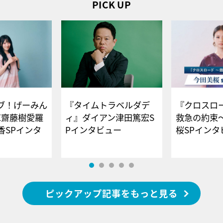
PICK UP
ブ！げーみん
『タイムトラベルダデ
『クロスロー
E齋藤樹愛羅
ィ』ダイアン津田篤宏S
救急の約束
香SPインタ
Pインタビュー
桜SPイ
ピックアップ記事をもっと見る