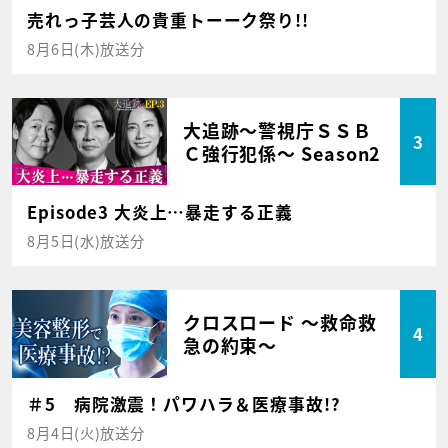
売れっ子芸人の貴重トーーク祭り!!
8月6日(木)放送分
大追跡～警視庁ＳＳＢ
3
Ｃ強行犯係～ Season2
Episode3 大炎上…暴走する正義
8月5日(水)放送分
クロスロード ～救命救
4
急の約束～
＃5 病院激震！パワハラ＆医療事故!?
8月4日(火)放送分