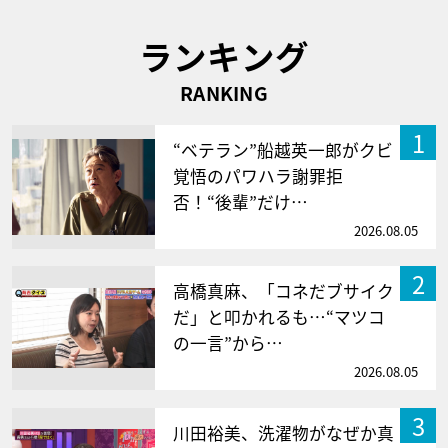
ランキング
RANKING
1
“ベテラン”船越英一郎がクビ
覚悟のパワハラ謝罪拒
否！“後輩”だけ…
2026.08.05
2
高橋真麻、「コネだブサイク
だ」と叩かれるも…“マツコ
の一言”から…
2026.08.05
3
川田裕美、洗濯物がなぜか真