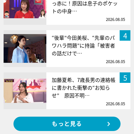
っ赤に！原因は息子のポケッ
トの中身…
2026.08.05
4
“後輩”今田美桜、“先輩のパ
ワハラ問題”に持論「被害者
の話だけで…
2026.08.05
5
加藤夏希、7歳長男の連絡帳
に書かれた衝撃の“お知ら
せ” 原因不明…
2026.08.05
もっと見る