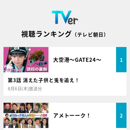
視聴ランキング
（テレビ朝日）
大空港～GATE24～
1
第3話 消えた子供と兎を追え！
8月6日(木)放送分
アメトーーク！
2