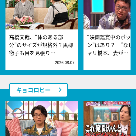
高橋文哉、“体のある部
“映画鑑賞中のポッ
分”のサイズが規格外？黒柳
ン”はあり？ “なし
徹子も目を見張り…
ャリ橋本、妻が…
2026.08.07
2
キョコロヒー