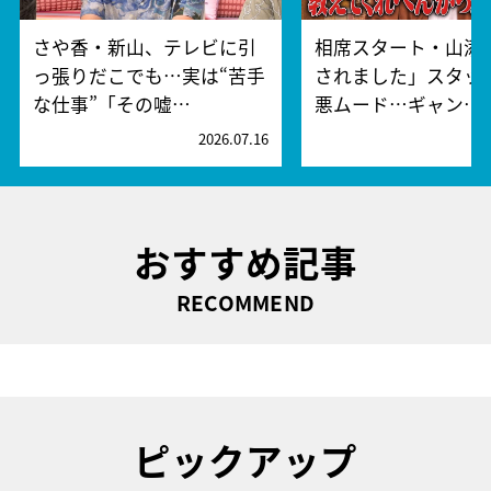
さや香・新山、テレビに引
相席スタート・山添
っ張りだこでも…実は“苦手
されました」スタッ
な仕事”「その嘘…
悪ムード…ギャン…
2026.07.16
2
おすすめ記事
RECOMMEND
ピックアップ