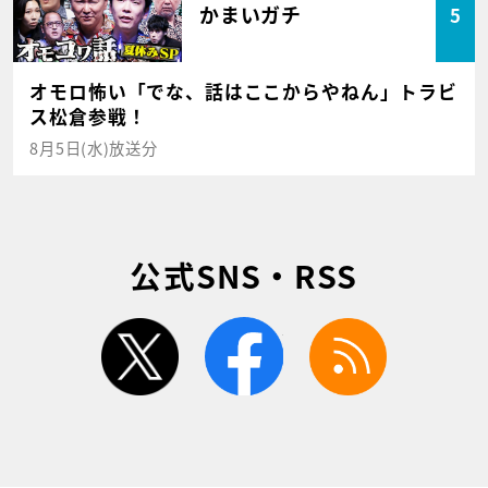
かまいガチ
5
オモロ怖い「でな、話はここからやねん」トラビ
ス松倉参戦！
8月5日(水)放送分
公式SNS・RSS
twitter
facebook
rss