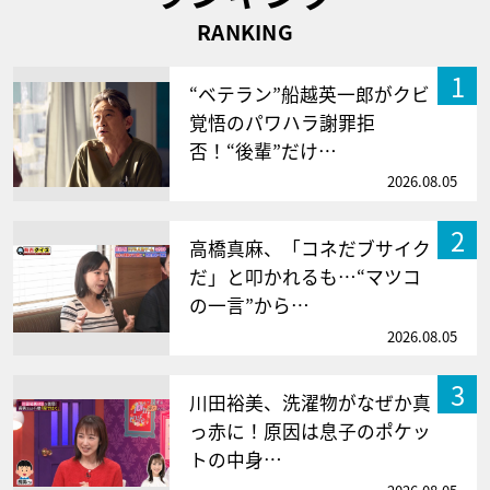
RANKING
1
“ベテラン”船越英一郎がクビ
覚悟のパワハラ謝罪拒
否！“後輩”だけ…
2026.08.05
2
高橋真麻、「コネだブサイク
だ」と叩かれるも…“マツコ
の一言”から…
2026.08.05
3
川田裕美、洗濯物がなぜか真
っ赤に！原因は息子のポケッ
トの中身…