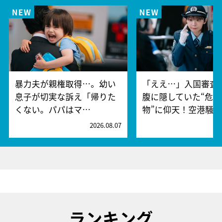
暴力夫が親権取得…。幼い
「ええ…」入国審査
息子が切実な訴え「帰りた
腹に隠していた“危険
くない。パパはマ…
物”に仰天！空港騒
2026.08.07
2
ランキング