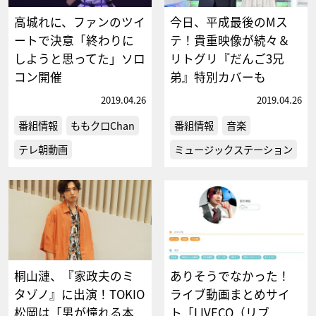
高城れに、ファンのツイ
今日、平成最後のMス
ートで決意「終わりに
テ！貴重映像が続々＆
しようと思ってた」ソロ
リトグリ『だんご3兄
コン開催
弟』特別カバーも
2019.04.26
2019.04.26
番組情報
ももクロChan
番組情報
音楽
テレ朝動画
ミュージックステーション
桐山漣、『家政夫のミ
ありそうでなかった！
タゾノ』に出演！TOKIO
ライブ動画まとめサイ
松岡は「男が憧れる本
ト「LIVECO（リブ