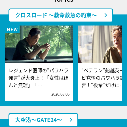
クロスロード ～救命救急の約束～
レジェンド医師の“パワハラ
“ベテラン”船越英一
発言”が大炎上！「女性はほ
ビ覚悟のパワハラ謝
んと無理」「…
否！“後輩”だけに…
2026.08.06
2
大空港～GATE24～