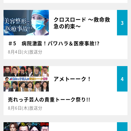
クロスロード ～救命救
3
急の約束～
＃5 病院激震！パワハラ＆医療事故!?
8月4日(火)放送分
アメトーーク！
4
売れっ子芸人の貴重トーーク祭り!!
8月6日(木)放送分