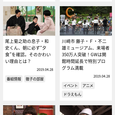
尾上菊之助の息子・和
川崎市 藤子・Ｆ・不二
史くん、朝に必ず“夕
雄ミュージアム、来場者
食”を確認。そのかわい
350万人突破！GWは開
い理由とは？
館時間延長で特別プロ
グラム満載
2019.04.28
2019.04.28
番組情報
徹子の部屋
イベント
アニメ
ドラえもん