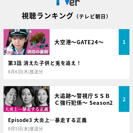
視聴ランキング
（テレビ朝日）
大空港～GATE24～
1
第3話 消えた子供と兎を追え！
8月6日(木)放送分
大追跡～警視庁ＳＳＢ
2
Ｃ強行犯係～ Season2
Episode3 大炎上…暴走する正義
8月5日(水)放送分