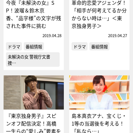
今夜『未解決の女』S
革命的恋愛アジェンダ！
P！波瑠＆鈴木京
「相手が何考えてるか分
香、“品字様”の文字が残
からない時は…」＜東
された事件に挑む
京独身男子＞
2019.04.28
2019.04.27
ドラマ
番組情報
ドラマ
番組情報
未解決の女 警視庁文書
捜…
『東京独身男子』スピ
島本真衣アナ、宝くじ・
ンオフ配信決定！高橋
1等の当選後を考える！
一生らの“愛しみ”要素を
「私なら…」