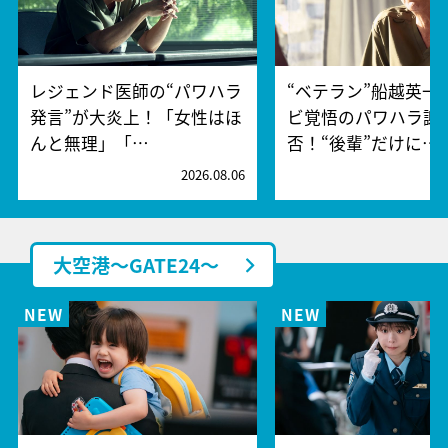
レジェンド医師の“パワハラ
“ベテラン”船越英一
発言”が大炎上！「女性はほ
ビ覚悟のパワハラ謝
んと無理」「…
否！“後輩”だけに…
2026.08.06
2
大空港～GATE24～