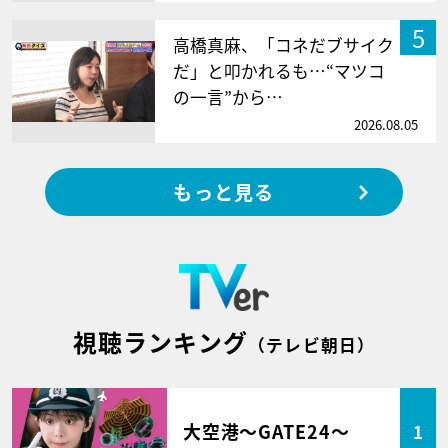
5
高橋真麻、「コネだブサイク
だ」と叩かれるも…“マツコ
の一言”から…
2026.08.05
もっと見る
視聴ランキング
（テレビ朝日）
大空港～GATE24～
1