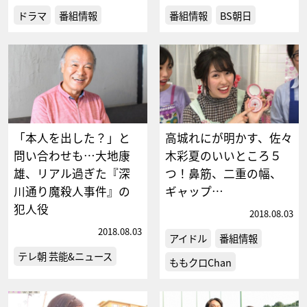
ドラマ
番組情報
番組情報
BS朝日
「本人を出した？」と
高城れにが明かす、佐々
問い合わせも…大地康
木彩夏のいいところ５
雄、リアル過ぎた『深
つ！鼻筋、二重の幅、
川通り魔殺人事件』の
ギャップ…
犯人役
2018.08.03
2018.08.03
アイドル
番組情報
テレ朝 芸能&ニュース
ももクロChan