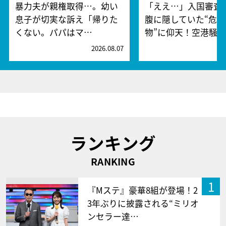
暴力夫が親権取得…。幼い
「ええ…」入国審査
息子が切実な訴え「帰りた
腹に隠していた“危険
くない。パパはマ…
物”に仰天！空港騒
2026.08.07
2
ランキング
RANKING
1
『Mステ』豪華8組が登場！2
3年ぶりに披露される“ミリオ
ンセラー達…