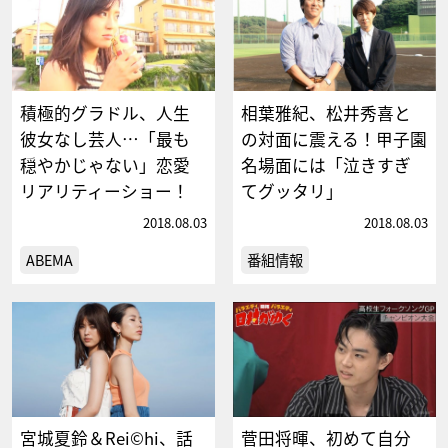
積極的グラドル、人生
相葉雅紀、松井秀喜と
彼女なし芸人…「最も
の対面に震える！甲子園
穏やかじゃない」恋愛
名場面には「泣きすぎ
リアリティーショー！
てグッタリ」
2018.08.03
2018.08.03
ABEMA
番組情報
宮城夏鈴＆Rei©hi、話
菅田将暉、初めて自分