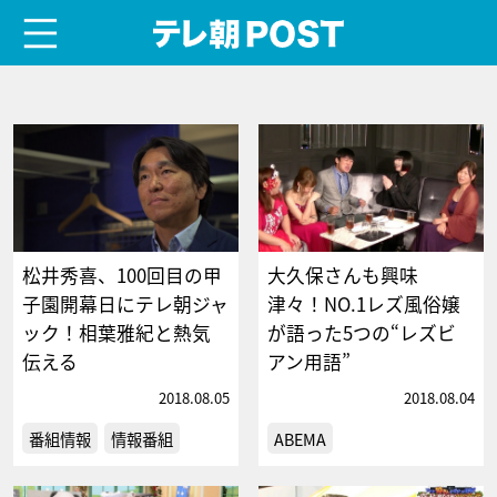
menu
テレ朝POST
松井秀喜、100回目の甲
大久保さんも興味
子園開幕日にテレ朝ジャ
津々！NO.1レズ風俗嬢
ック！相葉雅紀と熱気
が語った5つの“レズビ
伝える
アン用語”
2018.08.05
2018.08.04
番組情報
情報番組
ABEMA