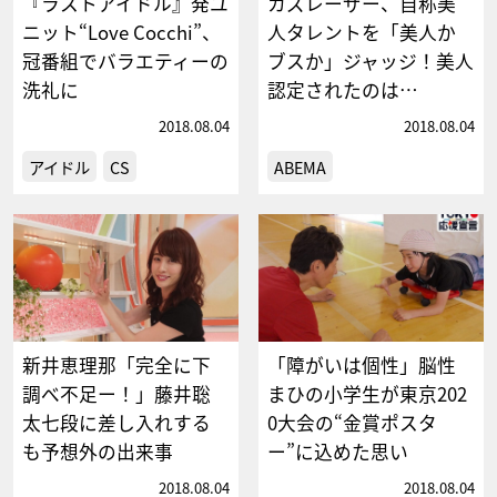
『ラストアイドル』発ユ
カズレーザー、自称美
ニット“Love Cocchi”、
人タレントを「美人か
冠番組でバラエティーの
ブスか」ジャッジ！美人
洗礼に
認定されたのは…
2018.08.04
2018.08.04
アイドル
CS
ABEMA
新井恵理那「完全に下
「障がいは個性」脳性
調べ不足ー！」藤井聡
まひの小学生が東京202
太七段に差し入れする
0大会の“金賞ポスタ
も予想外の出来事
ー”に込めた思い
2018.08.04
2018.08.04