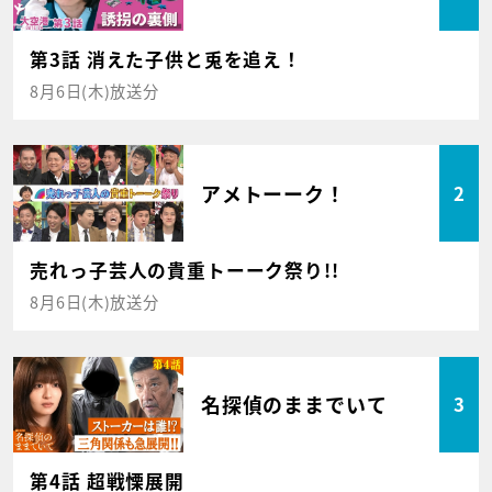
第3話 消えた子供と兎を追え！
8月6日(木)放送分
アメトーーク！
2
売れっ子芸人の貴重トーーク祭り!!
8月6日(木)放送分
名探偵のままでいて
3
第4話 超戦慄展開