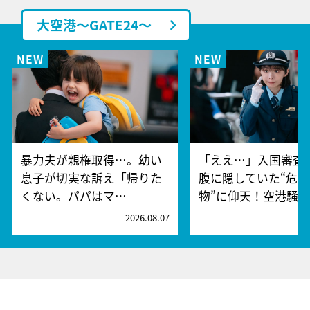
大空港～GATE24～
暴力夫が親権取得…。幼い
「ええ…」入国審査
息子が切実な訴え「帰りた
腹に隠していた“危険
くない。パパはマ…
物”に仰天！空港騒
2026.08.07
2