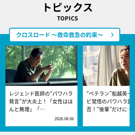
トピックス
TOPICS
クロスロード ～救命救急の約束～
レジェンド医師の“パワハラ
“ベテラン”船越英一
発言”が大炎上！「女性はほ
ビ覚悟のパワハラ謝
んと無理」「…
否！“後輩”だけに…
2026.08.06
2