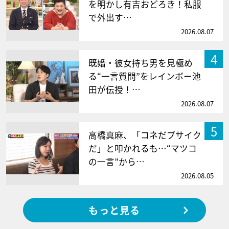
を明かし有吉おどろき！私服
で外出す…
2026.08.07
4
既婚・彼女持ち男を見極め
る“一言質問”をレインボー池
田が伝授！…
2026.08.07
5
高橋真麻、「コネだブサイク
だ」と叩かれるも…“マツコ
の一言”から…
2026.08.05
もっと見る