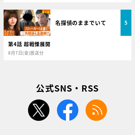
名探偵のままでいて
5
第4話 超戦慄展開
8月7日(金)放送分
公式SNS・RSS
twitter
facebook
rss