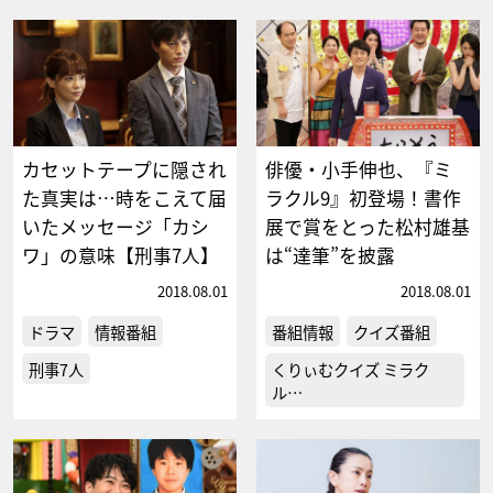
カセットテープに隠され
俳優・小手伸也、『ミ
た真実は…時をこえて届
ラクル9』初登場！書作
いたメッセージ「カシ
展で賞をとった松村雄基
ワ」の意味【刑事7人】
は“達筆”を披露
2018.08.01
2018.08.01
ドラマ
情報番組
番組情報
クイズ番組
刑事7人
くりぃむクイズ ミラク
ル…