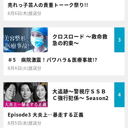
売れっ子芸人の貴重トーーク祭り!!
8月6日(木)放送分
クロスロード ～救命救
3
急の約束～
＃5 病院激震！パワハラ＆医療事故!?
8月4日(火)放送分
大追跡～警視庁ＳＳＢ
4
Ｃ強行犯係～ Season2
Episode3 大炎上…暴走する正義
8月5日(水)放送分