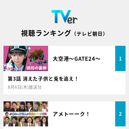
視聴ランキング
（テレビ朝日）
大空港～GATE24～
1
第3話 消えた子供と兎を追え！
8月6日(木)放送分
アメトーーク！
2