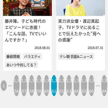
藤井隆、子ども時代の
実力派女優・渡辺真起
エピソードに赤面！
子、TVドラマに出るこ
「こんな話、TVでいい
とで伝えたかった“母へ
んですか？」
の感謝”
2018.08.01
2018.07.31
番組情報
バラエティ
テレ朝 芸能&ニュース
あいつ今何してる？
1,3
1,3
1,3
1,3
1,3
1,3
1,3
1,3
1,3
1,3
1,3
1,5
1
…
…
56
57
58
59
60
61
62
63
64
65
66
84