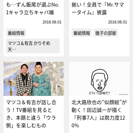
も…ずん飯尾が選ぶNo.
揃い！全員で『Mr.サマ
1キャラ立ちキャバ嬢
ータイム』披露
2018.08.01
2018.08.01
番組情報
番組情報
徹子の部屋
マツコ＆有吉 かりそめ
天…
マツコ＆有吉が話し合
北大路欣也の“似顔絵”が
う！TV番組を見ると
動く！田辺誠一が描く
き、本題と違う「ウラ
『刑事7人』は脱力度12
側」を楽しむもの
0％