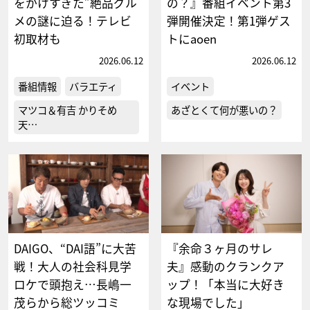
をかけすぎた”絶品グル
の？』番組イベント第3
メの謎に迫る！テレビ
弾開催決定！第1弾ゲス
初取材も
トにaoen
2026.06.12
2026.06.12
番組情報
バラエティ
イベント
マツコ＆有吉 かりそめ
あざとくて何が悪いの？
天…
DAIGO、“DAI語”に大苦
『余命３ヶ月のサレ
戦！大人の社会科見学
夫』感動のクランクア
ロケで頭抱え…長嶋一
ップ！「本当に大好き
茂らから総ツッコミ
な現場でした」