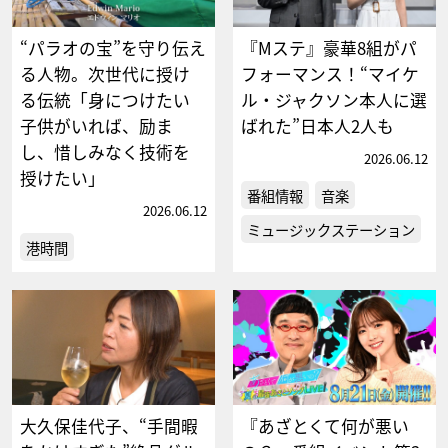
“パラオの宝”を守り伝え
『Mステ』豪華8組がパ
る人物。次世代に授け
フォーマンス！“マイケ
る伝統「身につけたい
ル・ジャクソン本人に選
子供がいれば、励ま
ばれた”日本人2人も
し、惜しみなく技術を
2026.06.12
授けたい」
番組情報
音楽
2026.06.12
ミュージックステーション
港時間
大久保佳代子、“手間暇
『あざとくて何が悪い