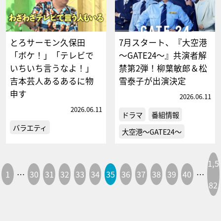
とろサーモン久保田
7月スタート、『大空港
「ボケ！」「テレビで
～GATE24～』共演者解
いちいち言うなよ！」
禁第2弾！柳葉敏郎＆松
吉本芸人あるあるに物
雪泰子が出演決定
申す
2026.06.11
2026.06.11
ドラマ
番組情報
バラエティ
大空港～GATE24～
1,5
1
…
30
31
32
33
34
35
36
37
38
39
40
…
82