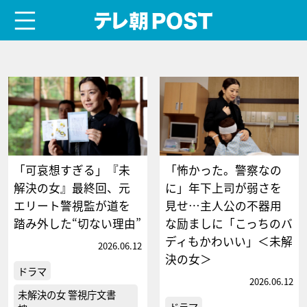
menu
テレ朝POST
「可哀想すぎる」『未
「怖かった。警察なの
解決の女』最終回、元
に」年下上司が弱さを
エリート警視監が道を
見せ…主人公の不器用
踏み外した“切ない理由”
な励ましに「こっちのバ
ディもかわいい」＜未解
2026.06.12
決の女＞
ドラマ
2026.06.12
未解決の女 警視庁文書
ドラマ