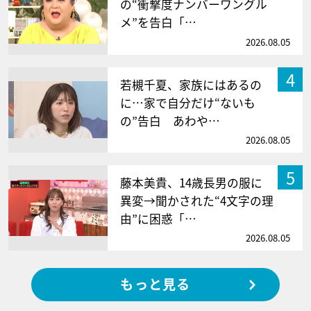
の“衝撃度ナンバーワングル
メ”を告白「…
2026.08.05
4
若槻千夏、家族にはあるの
に…家で自分だけ“ないも
の”告白 あわや…
2026.08.05
5
藤本美貴、14歳長男の服に
異変→聞かされた“4文字の理
由”に困惑「…
2026.08.05
もっと見る