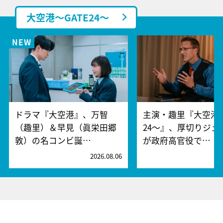
大空港～GATE24～
ドラマ『大空港』、万智
主演・趣里『大空港～
（趣里）＆早見（眞栄田郷
24～』、厚切りジェ
敦）の名コンビ誕…
が政府高官役で…
2026.08.06
2