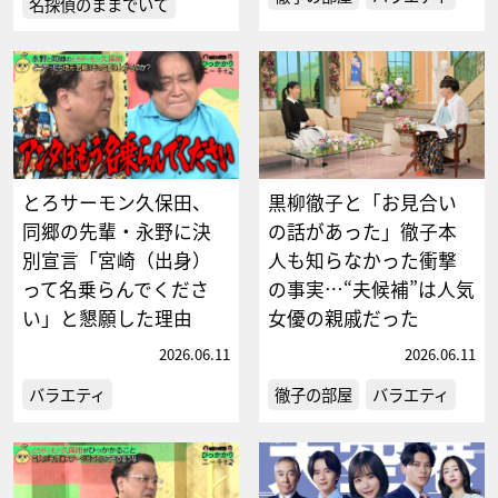
名探偵のままでいて
とろサーモン久保田、
黒柳徹子と「お見合い
同郷の先輩・永野に決
の話があった」徹子本
別宣言「宮崎（出身）
人も知らなかった衝撃
って名乗らんでくださ
の事実…“夫候補”は人気
い」と懇願した理由
女優の親戚だった
2026.06.11
2026.06.11
バラエティ
徹子の部屋
バラエティ