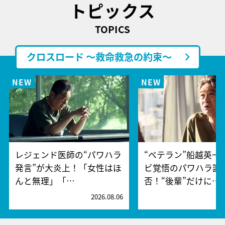
トピックス
TOPICS
クロスロード ～救命救急の約束～
レジェンド医師の“パワハラ
“ベテラン”船越英一
発言”が大炎上！「女性はほ
ビ覚悟のパワハラ謝
んと無理」「…
否！“後輩”だけに…
2026.08.06
2