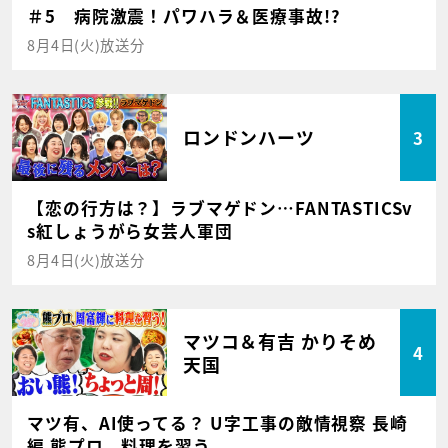
＃5 病院激震！パワハラ＆医療事故!?
8月4日(火)放送分
ロンドンハーツ
3
【恋の行方は？】ラブマゲドン…FANTASTICSv
s紅しょうがら女芸人軍団
8月4日(火)放送分
マツコ＆有吉 かりそめ
4
天国
マツ有、AI使ってる？ U字工事の敵情視察 長崎
編 熊プロ、料理を習う