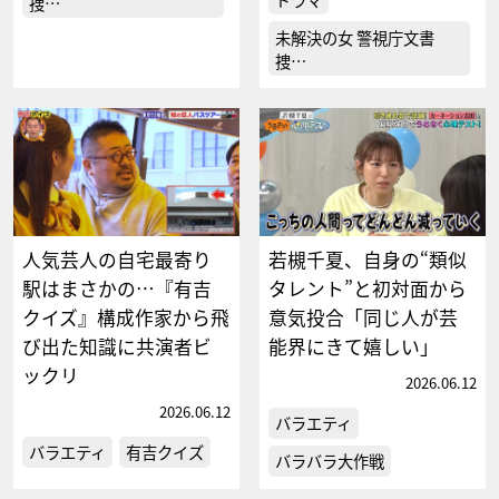
捜…
未解決の女 警視庁文書
捜…
人気芸人の自宅最寄り
若槻千夏、自身の“類似
駅はまさかの…『有吉
タレント”と初対面から
クイズ』構成作家から飛
意気投合「同じ人が芸
び出た知識に共演者ビ
能界にきて嬉しい」
ックリ
2026.06.12
2026.06.12
バラエティ
バラエティ
有吉クイズ
バラバラ大作戦