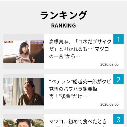
ランキング
RANKING
1
高橋真麻、「コネだブサイク
だ」と叩かれるも…“マツコ
の一言”から…
2026.08.05
2
“ベテラン”船越英一郎がクビ
覚悟のパワハラ謝罪拒
否！“後輩”だけ…
2026.08.05
3
マツコ、初めて食べたとき