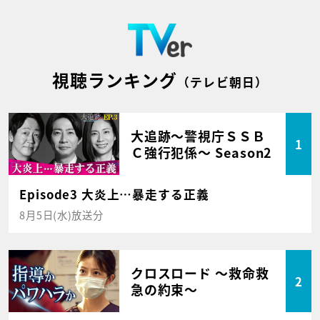
視聴ランキング
（テレビ朝日）
大追跡～警視庁ＳＳＢ
1
Ｃ強行犯係～ Season2
Episode3 大炎上…暴走する正義
8月5日(水)放送分
クロスロード ～救命救
2
急の約束～