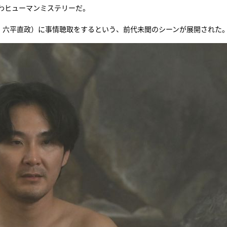
わヒューマンミステリーだ。
『アイ＝ラブ！げーみん
声：六平直政）に事情聴取をするという、前代未聞のシーンが展開された
E齋藤樹愛羅＆佐々木舞
ビュー