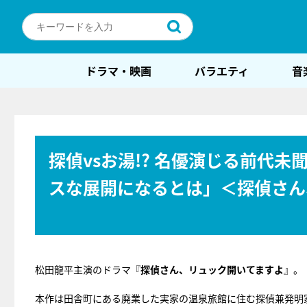
ドラマ・映画
バラエティ
音
探偵vsお湯!? 名優演じる前代
スな展開になるとは」＜探偵さん
松田龍平主演のドラマ『
探偵さん、リュック開いてますよ
』。
本作は田舎町にある廃業した実家の温泉旅館に住む探偵兼発明