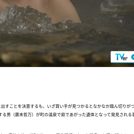
に出すことを決意するも、いざ買い手が見つかるとなかなか踏ん切りが
躍する男（廣末哲万）が町の温泉で茹であがった遺体となって発見される