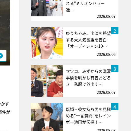
れる“ミリオンセラー
達…
2026.08.07
2
ゆうちゃみ、出演を熱望
する大人気番組を告白
「オーディション10…
2026.08.06
3
マツコ、みずからの洗濯
事情を明かし有吉おどろ
き！私服で外出す…
2026.08.07
つかず
4
既婚・彼女持ち男を見極
事件が
める“一言質問”をレイン
ボー池田が伝授！…
2026.08.07