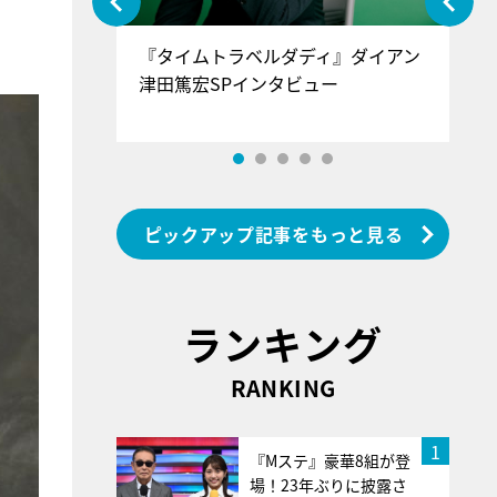
ぐ』＝LOV
『タイムトラベルダディ』ダイアン
『
。
香SPインタ
津田篤宏SPインタビュー
～
ピックアップ記事をもっと見る
ランキング
RANKING
1
『Mステ』豪華8組が登
場！23年ぶりに披露さ