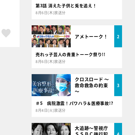
第3話 消えた子供と兎を追え！
8月6日(木)放送分
ア
はてブ
スキボタン
アメトーーク！
2
売れっ子芸人の貴重トーーク祭り!!
8月6日(木)放送分
クロスロード ～
救命救急の約束
3
～
＃5 病院激震！パワハラ＆医療事故!?
8月4日(火)放送分
大追跡～警視庁
ＳＳＢＣ強行犯
4