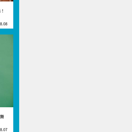
論！
8.08
る舞
8.07