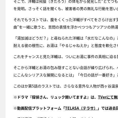
そこで、洋輔は飛猿（きたろう）の体毛から発見した“とてつ
を発明。さっそく話を聞くも、被害者の男の無礼な行動を思い
それでもラストでは、腹をくくった洋輔がすべてをさらけ出す
曲”を一緒に歌うと、苦悶の表情を浮かべつつもアツアツの熱
「湯加減はどうだ？」と尋ねられた洋輔は「水だなこんなの」
耐える彼の根性に、お湯は「やるじゃねえか」と態度を軟化さ
これをチャンスと見た洋輔は、ついにお湯に事件の真相に迫る
そこから洋輔とお湯の包み隠すことない会話が繰り広げられ、
にこんなシリアスな展開になるとは」「今日の話が一番好き」
このほか第5話のラストでは、さらなる意外な人物が西ヶ谷温泉
※ドラマ『探偵さん、リュック開いてますよ』は、
TVerにて
※動画配信プラットフォーム「
TELASA（テラサ）
」では過去