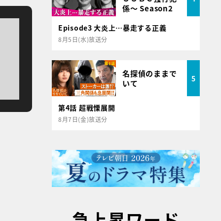
係～ Season2
Episode3 大炎上…暴走する正義
8月5日(水)放送分
名探偵のままで
5
いて
第4話 超戦慄展開
8月7日(金)放送分
急上昇ワード