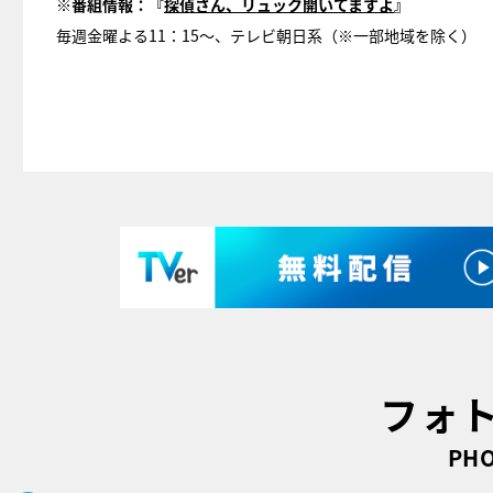
※番組情報：『
探偵さん、リュック開いてますよ
』
毎週金曜よる11：15～、テレビ朝日系（※一部地域を除く）
フォ
PHO