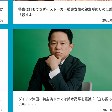
か
警察は何もできず…ストーカー被害女性の親友が怒りの反
「殺すよ…
.08
2026.0
＆
ダイアン津田、初主演ドラマは鈴木亮平を意識!?「立ち振
いを…」…
.08
2026.0