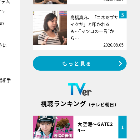
イテム
…。
5
高橋真麻、「コネだブサ
の
イクだ」と叩かれる
も…“マツコの一言”か
ら…
2026.08.05
さに
もっと見る
湯相手
視聴ランキング
（テレビ朝日）
大空港～GATE2
1
4～