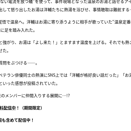
もない電流を放つ蟻”を使って、事件現場となった温泉のお湯と話せるア
出して怒り出したお湯は洋輔たちに熱湯を浴びせ、事情聴取は難航する
覚悟で温泉へ。洋輔はお湯に寄り添うように相手が歌っていた“温泉定番
湯に足を踏み入れた。
と強がり、お湯は「よし来た！」とますます温度を上げる。それでも熱
せた。
質問をぶつける――。
ベテラン俳優同士の熱演にSNS上では「洋輔が格好良い話だった」「お
といった感想が投稿されていた。
のメンバーに仲間入りする展開に…!?
無料配信中
！（期間限定）
回も含めて配信中！