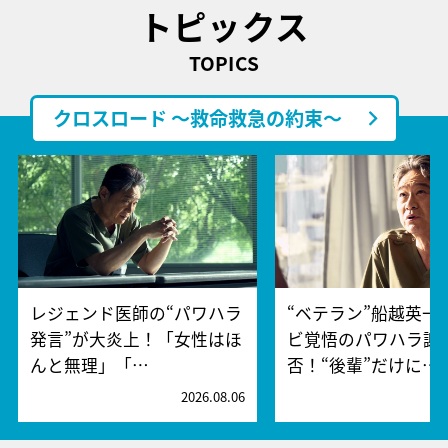
トピックス
TOPICS
クロスロード ～救命救急の約束～
レジェンド医師の“パワハラ
“ベテラン”船越英一
発言”が大炎上！「女性はほ
ビ覚悟のパワハラ謝
んと無理」「…
否！“後輩”だけに…
2026.08.06
2