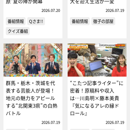
原”夏の陣が開幕
犬を迎え生活が一変
2026.07.20
2026.07.19
番組情報
Qさま!!
番組情報
徹子の部屋
クイズ番組
群馬・栃木・茨城を代
“こたつ記事ライター”に
表する芸能人が登場！
密着！原稿料や収入
地元の魅力をアピール
は…川島明×藤本美貴
する“北関東3県”の白熱
『気になるアレの縁ド
バトル
ロール』
2026.07.19
2026.07.19