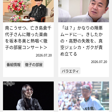
南こうせつ、亡き島倉千
「は？」かなりの険悪
代子さんに贈った楽曲
ムードに…。きしたか
を坂本冬美と熱唱＜徹
の・高野の失敗を、真
子の部屋コンサート＞
空ジェシカ・ガクが責
め立てる
2026.07.20
2026.07.20
番組情報
徹子の部屋
バラエティ