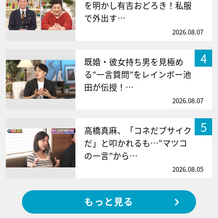
を明かし有吉おどろき！私服
で外出す…
2026.08.07
4
既婚・彼女持ち男を見極め
る“一言質問”をレインボー池
田が伝授！…
2026.08.07
5
高橋真麻、「コネだブサイク
だ」と叩かれるも…“マツコ
の一言”から…
2026.08.05
もっと見る