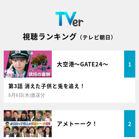
視聴ランキング
（テレビ朝日）
大空港～GATE24～
1
第3話 消えた子供と兎を追え！
8月6日(木)放送分
アメトーーク！
2