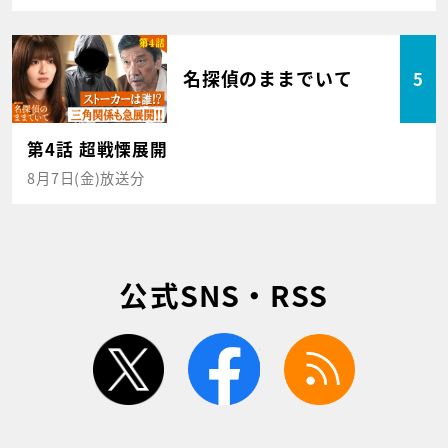
名探偵のままでいて
5
第4話 超戦慄展開
8月7日(金)放送分
公式SNS・RSS
twitter
facebook
rss