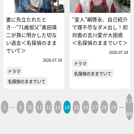
妻に先立たれたと
“変人”綱啓永、自己紹介
き…“71歳祖父”奥田瑛
で理不尽なダメ出し！初
二が孫に明かした切な
対面の吉川愛が大困惑
い過去＜名探偵のまま
＜名探偵のままでいて＞
でいて＞
2026.07.18
2026.07.18
ドラマ
ドラマ
名探偵のままでいて
名探偵のままでいて
1,5
1
…
9
10
11
12
13
14
15
16
17
18
19
…
84