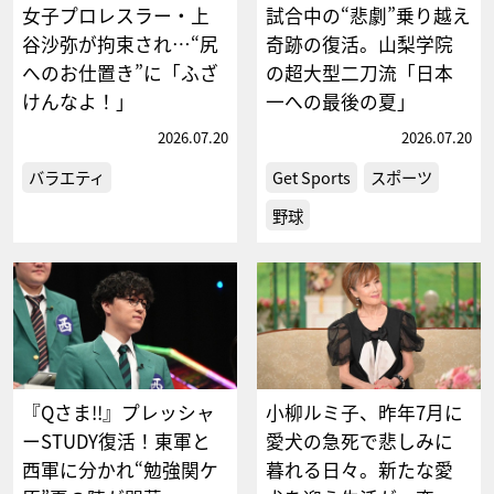
女子プロレスラー・上
試合中の“悲劇”乗り越え
谷沙弥が拘束され…“尻
奇跡の復活。山梨学院
へのお仕置き”に「ふざ
の超大型二刀流「日本
けんなよ！」
一への最後の夏」
2026.07.20
2026.07.20
バラエティ
Get Sports
スポーツ
野球
『Qさま!!』プレッシャ
小柳ルミ子、昨年7月に
ーSTUDY復活！東軍と
愛犬の急死で悲しみに
西軍に分かれ“勉強関ケ
暮れる日々。新たな愛