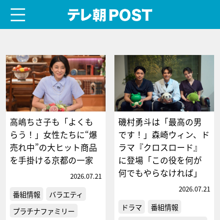
menu
テレ朝POST
高嶋ちさ子も「よくも
磯村勇斗は「最高の男
らう！」女性たちに“爆
です！」森崎ウィン、ド
売れ中”の大ヒット商品
ラマ『クロスロード』
を手掛ける京都の一家
に登場「この役を何が
何でもやらなければ」
2026.07.21
2026.07.21
番組情報
バラエティ
ドラマ
番組情報
プラチナファミリー