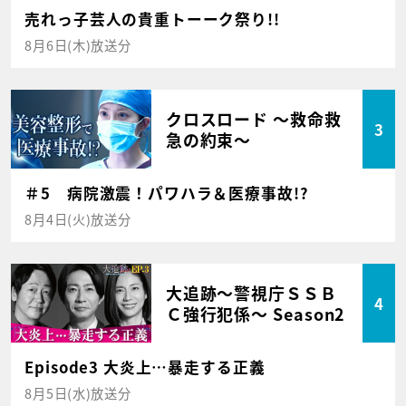
売れっ子芸人の貴重トーーク祭り!!
8月6日(木)放送分
クロスロード ～救命救
3
急の約束～
＃5 病院激震！パワハラ＆医療事故!?
8月4日(火)放送分
大追跡～警視庁ＳＳＢ
4
Ｃ強行犯係～ Season2
Episode3 大炎上…暴走する正義
8月5日(水)放送分