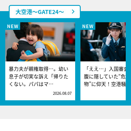
大空港～GATE24～
暴力夫が親権取得…。幼い
「ええ…」入国審査
息子が切実な訴え「帰りた
腹に隠していた“危険
くない。パパはマ…
物”に仰天！空港騒
2026.08.07
2