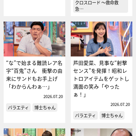
クロスロード ～救命救
急…
“な”で始まる難読レア名
芦田愛菜、見事な“射撃
字“百鬼”さん 衝撃の由
センス”を発揮！昭和レ
来にサンドもお手上げ
トロアイテムをゲットし
「わからんわぁ…」
満面の笑み「やった
ぁ！」
2026.07.20
2026.07.20
バラエティ
博士ちゃん
バラエティ
博士ちゃん