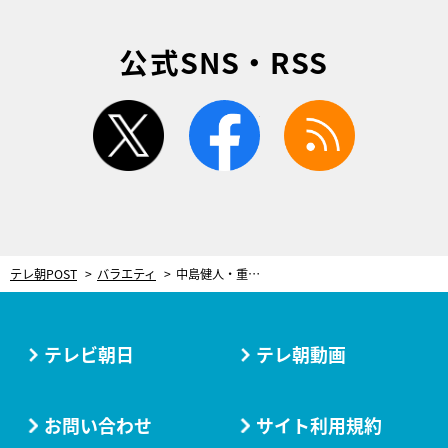
公式SNS・RSS
twitter
facebook
rss
テレ朝POST
バラエティ
中島健人・重岡大毅・岩本照、仲良し3人組の特番！「本能的に仲良い」彼らの馴れ初めも
テレビ朝日
テレ朝動画
お問い合わせ
サイト利用規約