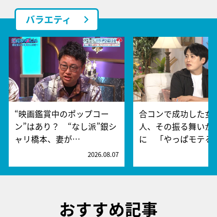
バラエティ
“映画鑑賞中のポップコー
合コンで成功した女
ン”はあり？ “なし派”銀シ
人、その振る舞いが
ャリ橋本、妻が…
に 「やっぱモテる
2026.08.07
2
おすすめ記事