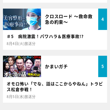
クロスロード ～救命救
4
急の約束～
＃5 病院激震！パワハラ＆医療事故!?
8月4日(火)放送分
かまいガチ
5
オモロ怖い「でな、話はここからやねん」トラビ
ス松倉参戦！
8月5日(水)放送分