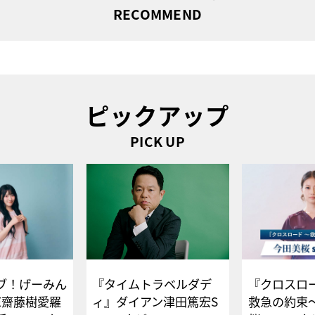
RECOMMEND
ピックアップ
PICK UP
ブ！げーみん
『タイムトラベルダデ
『クロスロー
E齋藤樹愛羅
ィ』ダイアン津田篤宏S
救急の約束