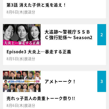
第3話 消えた子供と兎を追え！
8月6日(木)放送分
大追跡～警視庁ＳＳＢ
2
Ｃ強行犯係～ Season2
Episode3 大炎上…暴走する正義
8月5日(水)放送分
アメトーーク！
3
売れっ子芸人の貴重トーーク祭り!!
8月6日(木)放送分