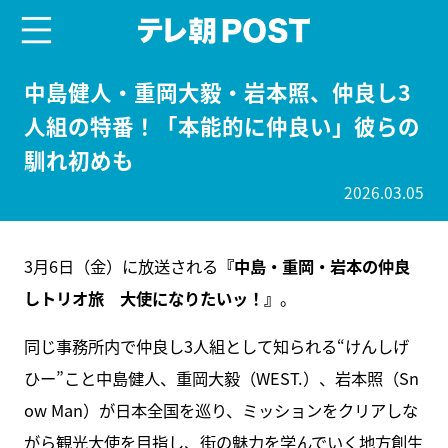
menu
テレ朝POST
中島健人・重岡大毅・岩本照、仲良し3
人組の特番！「本能的に仲良い」彼らの
馴れ初めも
2026.03.05
3月6日（金）に放送される
『中島・重岡・岩本の仲良
しトリオ旅 大使になりたいッ！』
。
同じ事務所内で仲良し3人組として知られる“けんしげ
ひー”こと中島健人、重岡大毅（WEST.）、岩本照（Sn
ow Man）が日本全国を巡り、ミッションをクリアしな
がら観光大使を目指し、街の魅力を学んでいく地方創生