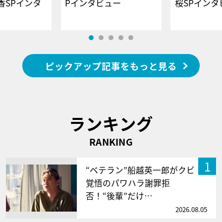
香SPインタ
Pインタビュー
桜SPイ
ピックアップ記事をもっと見る
ランキング
RANKING
1
“ベテラン”船越英一郎がクビ
覚悟のパワハラ謝罪拒
否！“後輩”だけ…
2026.08.05