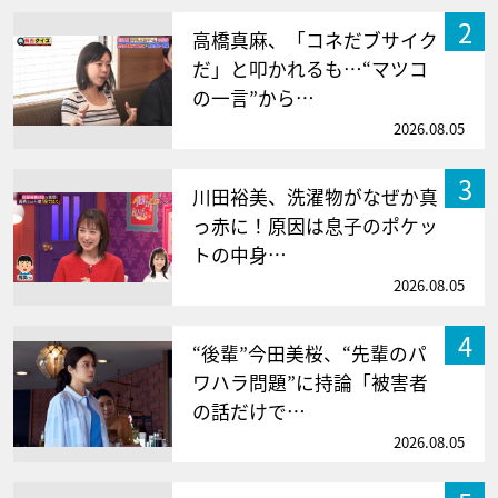
2
高橋真麻、「コネだブサイク
だ」と叩かれるも…“マツコ
の一言”から…
2026.08.05
3
川田裕美、洗濯物がなぜか真
っ赤に！原因は息子のポケッ
トの中身…
2026.08.05
4
“後輩”今田美桜、“先輩のパ
ワハラ問題”に持論「被害者
の話だけで…
2026.08.05