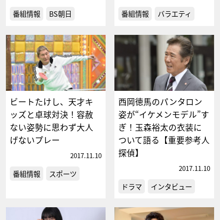
番組情報
BS朝日
番組情報
バラエティ
ビートたけし、天才キ
西岡徳馬のパンタロン
ッズと卓球対決！容赦
姿が“イケメンモデル”す
ない姿勢に思わず大人
ぎ！玉森裕太の衣装に
げないプレー
ついて語る【重要参考人
探偵】
2017.11.10
2017.11.10
番組情報
スポーツ
ドラマ
インタビュー