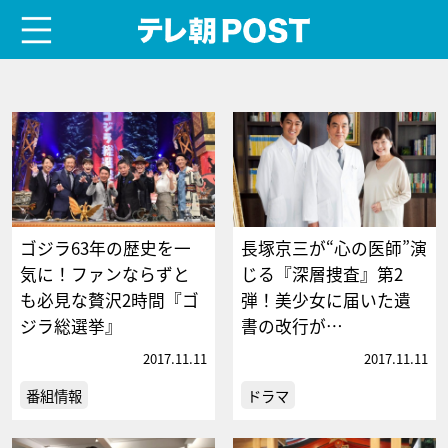
menu
テレ朝POST
ゴジラ63年の歴史を一
長塚京三が“心の医師”演
気に！ファンならずと
じる『深層捜査』第2
も必見な贅沢2時間『ゴ
弾！美少女に届いた遺
ジラ総選挙』
書の改行が…
2017.11.11
2017.11.11
番組情報
ドラマ