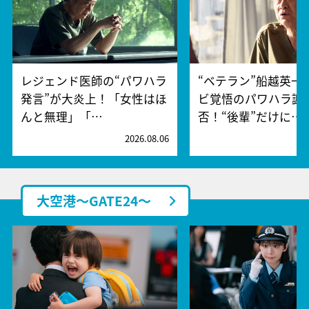
レジェンド医師の“パワハラ
“ベテラン”船越英一
発言”が大炎上！「女性はほ
ビ覚悟のパワハラ謝
んと無理」「…
否！“後輩”だけに…
2026.08.06
2
大空港～GATE24～