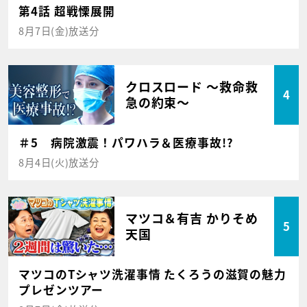
第4話 超戦慄展開
8月7日(金)放送分
クロスロード ～救命救
4
急の約束～
＃5 病院激震！パワハラ＆医療事故!?
8月4日(火)放送分
マツコ＆有吉 かりそめ
5
天国
マツコのTシャツ洗濯事情 たくろうの滋賀の魅力
プレゼンツアー