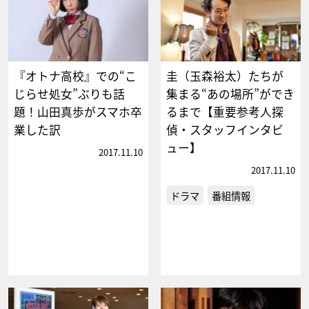
『オトナ高校』での“こ
圭（玉森裕太）たちが
じらせ処女”ぶりも話
集まる“あの場所”ができ
題！山田真歩がスマホ卒
るまで【重要参考人探
業した訳
偵・スタッフインタビ
ュー】
2017.11.10
2017.11.10
ドラマ
番組情報