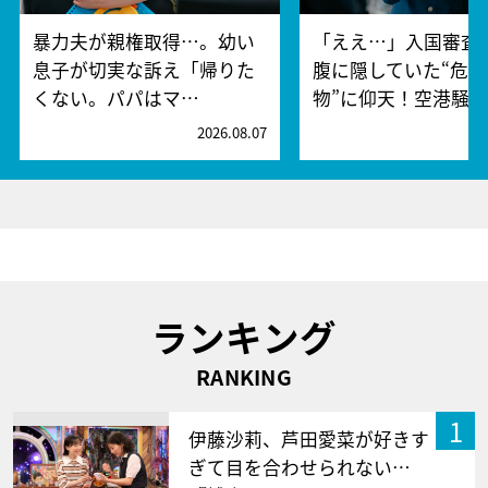
暴力夫が親権取得…。幼い
「ええ…」入国審査
息子が切実な訴え「帰りた
腹に隠していた“危険
くない。パパはマ…
物”に仰天！空港騒
2026.08.07
2
ランキング
RANKING
1
伊藤沙莉、芦田愛菜が好きす
ぎて目を合わせられない…