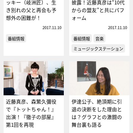
ッキー（岐洲匠）、生
披露！近藤真彦は“10代
き別れの父と再会も予
からの盟友”と共にパフ
想外の困難が！
ォーム
2017.11.10
2017.11.10
番組情報
番組情報
音楽
ミュージックステーション
近藤真彦、森繁久彌役
伊達公子、絶頂期に引
で『トットちゃん！』
退の決断をした理由と
出演！『徹子の部屋』
は？グラフとの激闘の
第1回を再現
舞台裏も語る