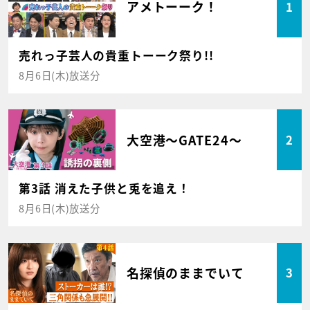
アメトーーク！
1
売れっ子芸人の貴重トーーク祭り!!
8月6日(木)放送分
大空港～GATE24～
2
第3話 消えた子供と兎を追え！
8月6日(木)放送分
名探偵のままでいて
3