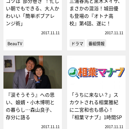
コツは“部分巻き”！忙し
三浦春馬と黒木メイサ、
い朝でもできる、大人か
まさかの混浴！城田優
わいい「簡単ボブアレ
も登場の『オトナ高
ンジ術」
校』第4話、遂に！
2017.11.11
2017.11.11
BeauTV
ドラマ
番組情報
『涙そうそう』への思
「うちに来ない？」ス
い、娘婿・小木博明と
カウトされる相葉雅紀
の暮らし…森山良子、
に二宮和也も感心！
存分に語る
『相葉マナブ』1時間SP
2017.11.11
2017.11.11