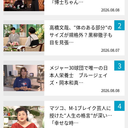
『博士ちゃん…
2026.08.08
2
高橋文哉、“体のある部分”の
サイズが規格外？黒柳徹子も
目を見張…
2026.08.07
3
メジャー30球団で唯一の日
本人栄養士 ブルージェイ
ズ・岡本和真…
2026.08.08
4
マツコ、M-1ブレイク芸人に
授けた“人生の格言”が深い…
「幸せな時…