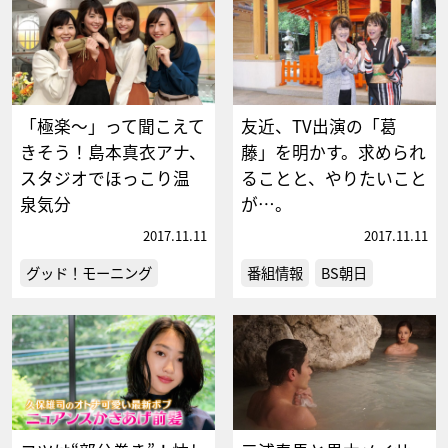
「極楽〜」って聞こえて
友近、TV出演の「葛
きそう！島本真衣アナ、
藤」を明かす。求められ
スタジオでほっこり温
ることと、やりたいこと
泉気分
が…。
2017.11.11
2017.11.11
グッド！モーニング
番組情報
BS朝日