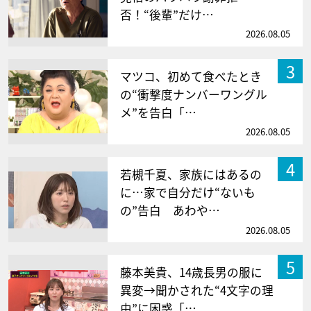
否！“後輩”だけ…
2026.08.05
3
マツコ、初めて食べたとき
の“衝撃度ナンバーワングル
メ”を告白「…
2026.08.05
4
若槻千夏、家族にはあるの
に…家で自分だけ“ないも
の”告白 あわや…
2026.08.05
5
藤本美貴、14歳長男の服に
異変→聞かされた“4文字の理
由”に困惑「…