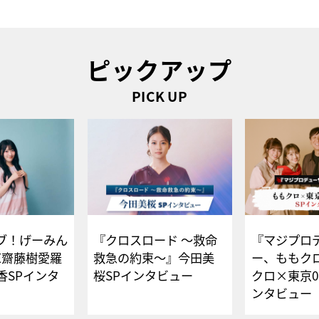
ピックアップ
PICK UP
ブ！げーみん
『クロスロード ～救命
『マジプロ
E齋藤樹愛羅
救急の約束～』今田美
ー、ももク
香SPインタ
桜SPインタビュー
クロ×東京0
ンタビュー