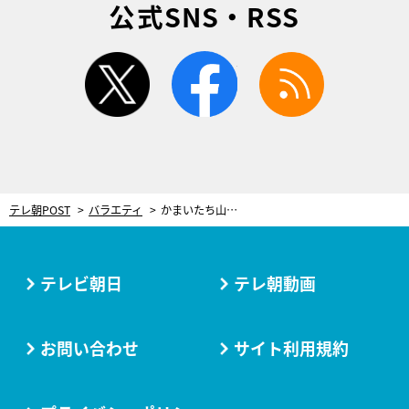
公式SNS・RSS
twitter
facebook
rss
テレ朝POST
バラエティ
かまいたち山内、後輩に向かって「態度は気をつけろ」 収録中に不機嫌になり…現場はピリつきの連鎖
テレビ朝日
テレ朝動画
お問い合わせ
サイト利用規約