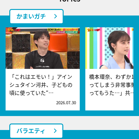
かまいガチ
「これはエモい！」アイン
橋本環奈、わずか15
シュタイン河井、子どもの
ってしまう非常事態
頃に使っていた“…
ってもうた…」共…
2026.07.30
2
バラエティ