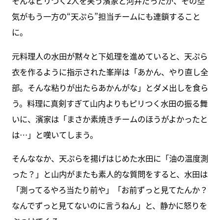
そんなピリつく2人を笑う濱家と河井だったが、その空
気がもう一方の“天ぷら”担当チームにも連鎖すること
に。
元料理人の水田が黙々と下処理を進めていると、天ぷら
衣を作るように指示された峯岸は「あかん、やり直し全
部。そんな粘りが出たらあかんがな」とダメ出しを食ら
う。料理に真剣すぎて山内よりもピリつく水田の振る舞
いに、濱家は「まさか素焼きチームのほうがよかったと
は…」と嘆いてしまう。
そんななか、天ぷらを揚げはじめた水田に「油の温度測
った？」と山内がまたも素人的な質問をすると、水田は
「測ってるやろ当たり前や」「お前ずっと見てたんか？
なんでずっと見てないのに言うねん」と、静かに怒りを