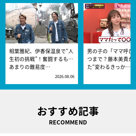
相葉雅紀、伊香保温泉で“人
男の子の「ママ呼び
生初の挑戦”！奮闘するも…
つまで？藤本美貴が
あまりの難易度…
た“変わるきっか…
2026.08.06
2
おすすめ記事
RECOMMEND