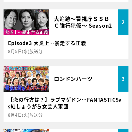
大追跡～警視庁ＳＳＢ
2
Ｃ強行犯係～ Season2
Episode3 大炎上…暴走する正義
8月5日(水)放送分
ロンドンハーツ
3
【恋の行方は？】ラブマゲドン…FANTASTICSv
s紅しょうがら女芸人軍団
8月4日(火)放送分