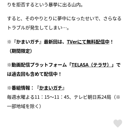
りを拒否するという暴挙に出る山内。
すると、そのやりとりに夢中になったせいで、さらなる
トラブルが発生してしまい…。
※『かまいガチ』最新回は、
TVerにて無料配信中
！
（期間限定）
※動画配信プラットフォーム「
TELASA（テラサ）
」で
は過去回も含めて配信中！
※番組情報：『
かまいガチ
』
毎週水曜よる11：15～11：45、テレビ朝日系24局（※
一部地域を除く）
ス