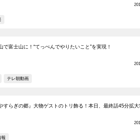
20
楽
山で富士山に！“てっぺんでやりたいこと”を実現！
20
テレ朝動画
やすらぎの郷』大物ゲストのトリ飾る！本日、最終話45分拡大
20
情報