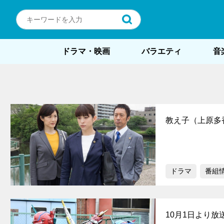
ドラマ・映画
バラエティ
音
教え子（上原多
ドラマ
番組
10月1日より