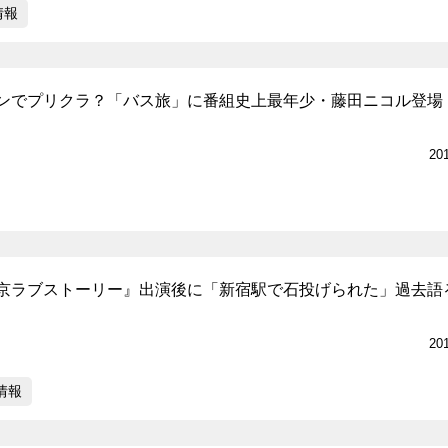
情報
ンでプリクラ？「バス旅」に番組史上最年少・藤田ニコル登場
20
京ラブストーリー』出演後に「新宿駅で石投げられた」過去語
20
情報