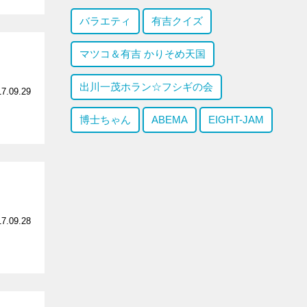
バラエティ
有吉クイズ
マツコ＆有吉 かりそめ天国
出川一茂ホラン☆フシギの会
17.09.29
博士ちゃん
ABEMA
EIGHT-JAM
17.09.28