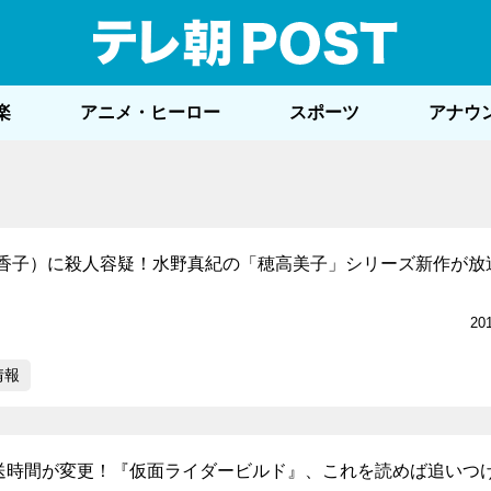
テレ
楽
アニメ・ヒーロー
スポーツ
アナウ
香子）に殺人容疑！水野真紀の「穂高美子」シリーズ新作が放
20
情報
放送時間が変更！『仮面ライダービルド』、これを読めば追いつ