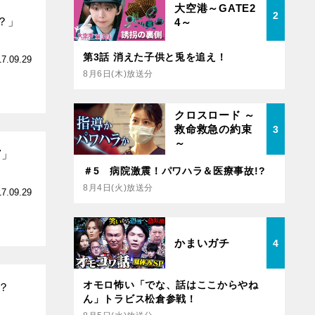
大空港～GATE2
2
？」
4～
第3話 消えた子供と兎を追え！
17.09.29
8月6日(木)放送分
クロスロード ～
救命救急の約束
3
～
7」
＃5 病院激震！パワハラ＆医療事故!?
8月4日(火)放送分
17.09.29
かまいガチ
4
オモロ怖い「でな、話はここからやね
？
ん」トラビス松倉参戦！