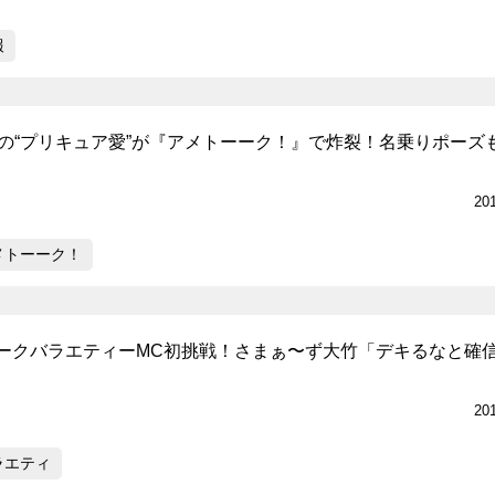
報
原西の“プリキュア愛”が『アメトーーク！』で炸裂！名乗りポーズ
20
メトーーク！
ークバラエティーMC初挑戦！さまぁ〜ず大竹「デキるなと確
20
ラエティ