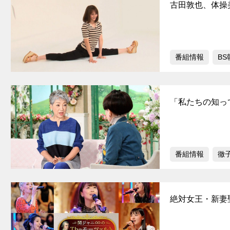
古田敦也、体操
番組情報
BS
「私たちの知っ
番組情報
徹
絶対女王・新妻