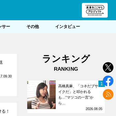
朝POST
ンサー
その他
インタビュー
ランキング
送
RANKING
17.09.30
1
高橋真麻、「コネだブサ
イクだ」と叩かれる
も…“マツコの一言”か
ら…
2026.08.05
ける！