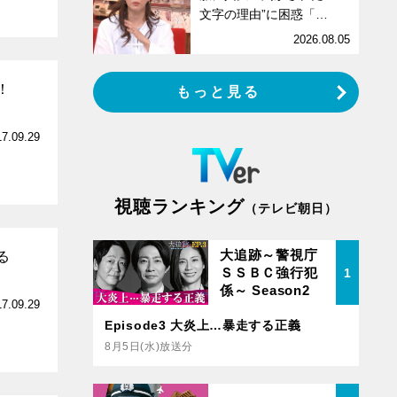
文字の理由”に困惑「…
2026.08.05
！
もっと見る
17.09.29
視聴ランキング
（テレビ朝日）
大追跡～警視庁
る
ＳＳＢＣ強行犯
1
係～ Season2
17.09.29
Episode3 大炎上…暴走する正義
8月5日(水)放送分