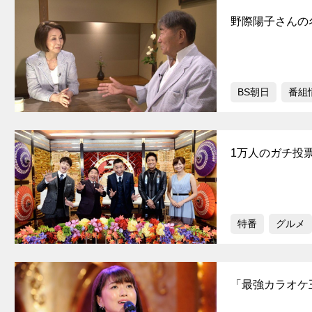
野際陽子さんの
BS朝日
番組
1万人のガチ投票
特番
グルメ
「最強カラオケ