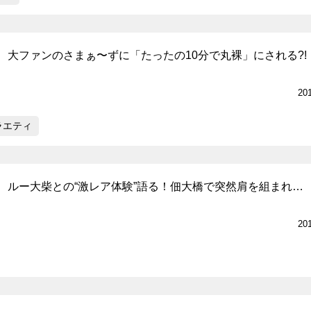
、大ファンのさまぁ〜ずに「たったの10分で丸裸」にされる?!
20
ラエティ
、ルー大柴との“激レア体験”語る！佃大橋で突然肩を組まれ…
20