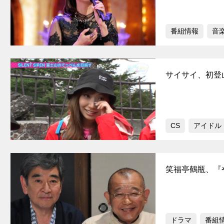
番組情報
音
サイサイ、初登
CS
アイドル
笑福亭鶴瓶、『
ドラマ
番組