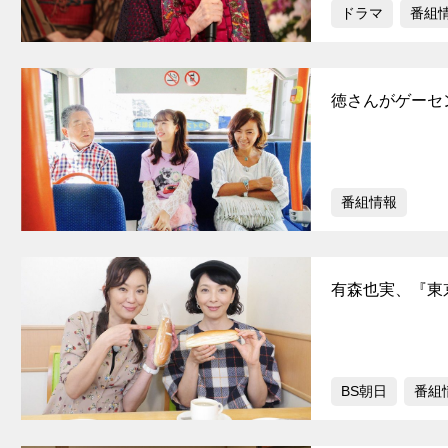
ドラマ
番組
徳さんがゲーセ
番組情報
有森也実、『東
BS朝日
番組