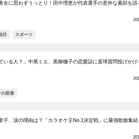
美女に思わずうっとり！田中理恵が代表選手の意外な素顔を語
20
朝日
スポーツ
ている人？」中尾ミエ、黒柳徹子の恋愛話に直球質問投げかけ
20
子の部屋
聖子、涙の理由は？「カラオケ王No.1決定戦」に最強歌姫集結
20