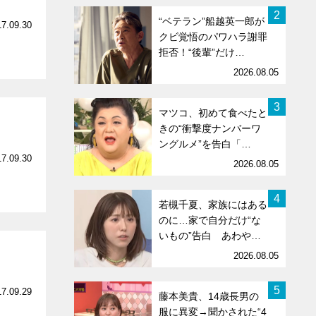
2
“ベテラン”船越英一郎が
17.09.30
クビ覚悟のパワハラ謝罪
拒否！“後輩”だけ…
2026.08.05
3
マツコ、初めて食べたと
きの“衝撃度ナンバーワ
ングルメ”を告白「…
17.09.30
2026.08.05
4
若槻千夏、家族にはある
のに…家で自分だけ“な
いもの”告白 あわや…
2026.08.05
5
17.09.29
藤本美貴、14歳長男の
服に異変→聞かされた“4