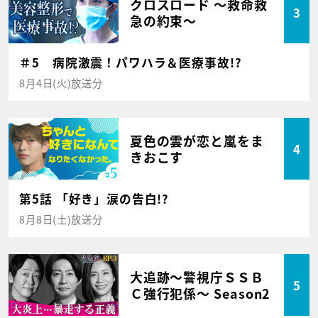
クロスロード ～救命救
3
急の約束～
＃5 病院激震！パワハラ＆医療事故!?
8月4日(火)放送分
夏色の雲が恋と嵐をま
4
きおこす
第5話 「好き」涙の告白!?
8月8日(土)放送分
大追跡～警視庁ＳＳＢ
5
Ｃ強行犯係～ Season2