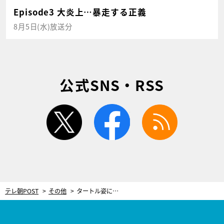
Episode3 大炎上…暴走する正義
8月5日(水)放送分
公式SNS・RSS
twitter
facebook
rss
テレ朝POST
その他
タートル姿にキュン…！小山慶一郎、自ら選んだ“斎コーデ”で第6話に登場【重要参考人探偵】