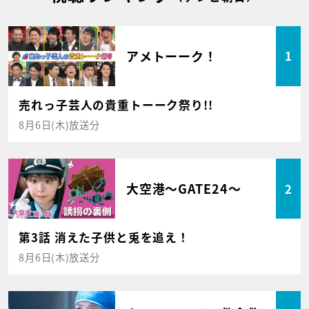
アメトーーク！
1
売れっ子芸人の貴重トーーク祭り!!
8月6日(木)放送分
大空港～GATE24～
2
第3話 消えた子供と兎を追え！
8月6日(木)放送分