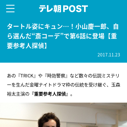
menu
テレ朝POST
タートル姿にキュン…！小山慶一郎、自
ら選んだ“斎コーデ”で第6話に登場【重
要参考人探偵】
2017.11.23
あの『TRICK』や『時効警察』など数々の伝説ミステリ
ーを生んだ金曜ナイトドラマ枠の伝統を受け継ぐ、玉森
裕太主演の
『重要参考人探偵』
。