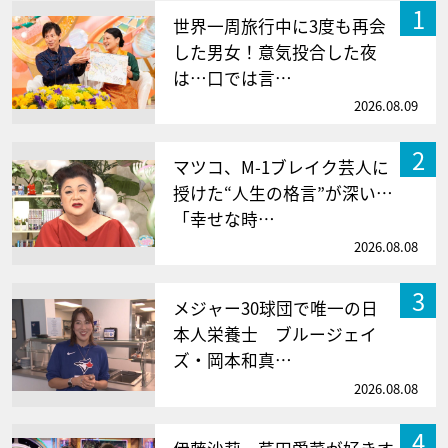
1
世界一周旅行中に3度も再会
した男女！意気投合した夜
は…口では言…
2026.08.09
2
マツコ、M-1ブレイク芸人に
授けた“人生の格言”が深い…
「幸せな時…
2026.08.08
3
メジャー30球団で唯一の日
本人栄養士 ブルージェイ
ズ・岡本和真…
2026.08.08
4