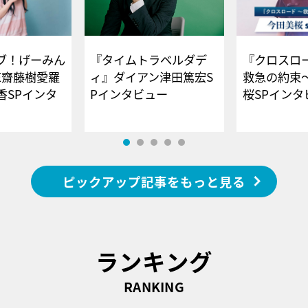
ブ！げーみん
『タイムトラベルダデ
『クロスロー
E齋藤樹愛羅
ィ』ダイアン津田篤宏S
救急の約束
香SPインタ
Pインタビュー
桜SPイ
ピックアップ記事をもっと見る
ランキング
RANKING