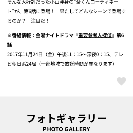
そんな大好評だった小山渾身の“斎くんコーディネー
ト”が、第6話に登場！ 果たしてどんなシーンで登場す
るのか？ 注目だ！
※番組情報：金曜ナイトドラマ『
重要参考人探偵
』第6
話
2017年11月24日（金）午後11：15～深夜0：15
、テレ
ビ朝日系24局（一部地域で放送時間が異なります）
ス
フォトギャラリー
PHOTO GALLERY