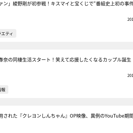
ァン」綾野剛が初参戦！キスマイと宝くじで“番組史上初の事件
20
ラエティ
春奈の同棲生活スタート！笑えて応援したくなるカップル誕生
20
情報
用された『クレヨンしんちゃん』OP映像、異例のYouTube期