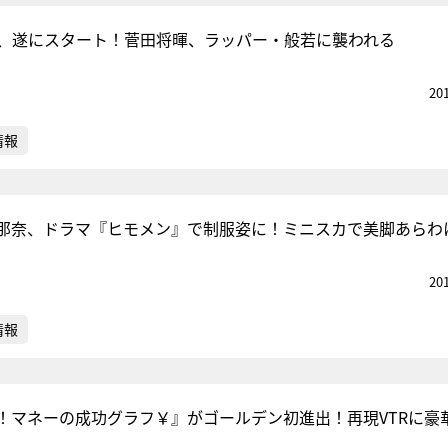
e』、遂にスタート！菅田将暉、ラッパー・般若に襲われる
20
情報
那奈、ドラマ『ヒモメン』で制服姿に！ミニスカで美脚あらわ
20
情報
！マネーの成功グラフ￥』がゴールデン初進出！再現VTRに豪