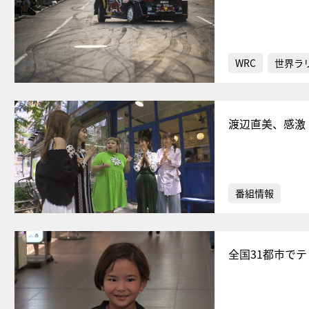
WRC
世界ラ
渡辺直美、感激
番組情報
全国31都市で