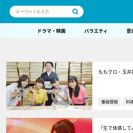
ドラマ・映画
バラエティ
音
ももクロ・玉井
番組情報
BS
「生で体感して