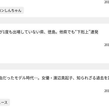
20
ヨンしんちゃん
が1度も出場していない県、徳島。他県でも“下剋上”連発
20
由だったモデル時代…。女優・渡辺真起子、知られざる過去を
20
ュース