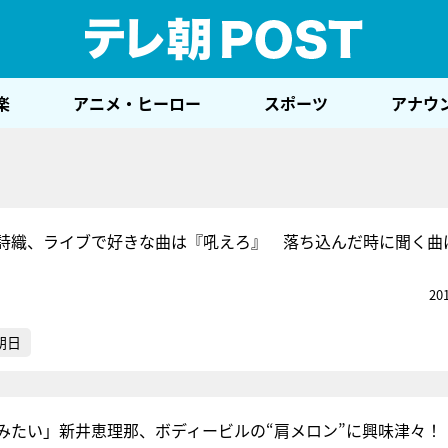
テレ
楽
アニメ・ヒーロー
スポーツ
アナウ
詩織、ライブで好きな曲は『吼えろ』 落ち込んだ時に聞く曲
20
朝日
みたい」新井恵理那、ボディービルの“肩メロン”に興味津々！