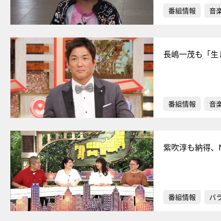
番組情報
音
長嶋一茂も「生
番組情報
音
紫吹淳も納得、
番組情報
バ