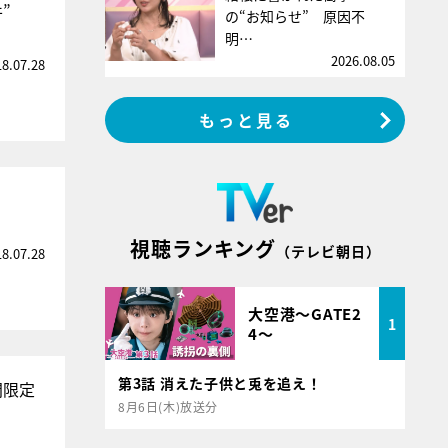
”
の“お知らせ” 原因不
明…
2026.08.05
18.07.28
もっと見る
視聴ランキング
（テレビ朝日）
18.07.28
大空港～GATE2
1
4～
第3話 消えた子供と兎を追え！
間限定
8月6日(木)放送分