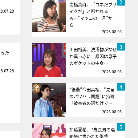
2
高橋真麻、「コネだブサ
18.07.28
イクだ」と叩かれる
も…“マツコの一言”か
ら…
2026.08.05
3
川田裕美、洗濯物がなぜ
通った
か真っ赤に！原因は息子
のポケットの中身…
18.07.28
2026.08.05
4
“後輩”今田美桜、“先輩
のパワハラ問題”に持論
「被害者の話だけで…
2026.08.05
5
加藤夏希、7歳長男の連
絡帳に書かれた衝撃