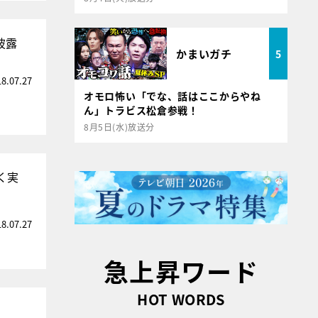
披露
かまいガチ
5
18.07.27
オモロ怖い「でな、話はここからやね
ん」トラビス松倉参戦！
8月5日(水)放送分
く実
18.07.27
急上昇ワード
HOT WORDS