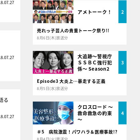
18.07.27
アメトーーク！
2
売れっ子芸人の貴重トーーク祭り!!
8月6日(木)放送分
大追跡～警視庁
18.07.27
ＳＳＢＣ強行犯
3
係～ Season2
Episode3 大炎上…暴走する正義
8月5日(水)放送分
語る
クロスロード ～
救命救急の約束
4
18.07.27
～
＃5 病院激震！パワハラ＆医療事故!?
8月4日(火)放送分