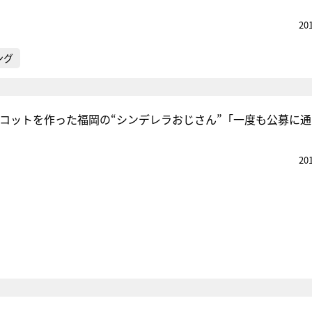
20
ング
マスコットを作った福岡の“シンデレラおじさん”「一度も公募に
20