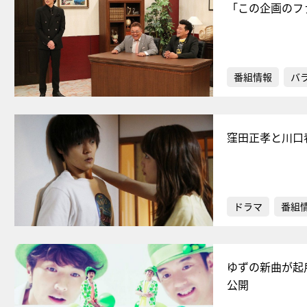
「この企画のフ
番組情報
バ
窪田正孝と川口
ドラマ
番組
ゆずの新曲が起
公開