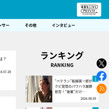
朝POST
ンサー
その他
インタビュー
ランキング
は？
RANKING
18.07.28
1
“ベテラン”船越英一郎が
クビ覚悟のパワハラ謝罪
拒否！“後輩”だけ…
2026.08.05