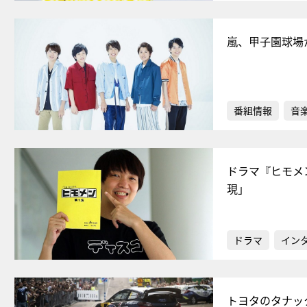
嵐、甲子園球場
番組情報
音
ドラマ『ヒモメ
現」
ドラマ
イン
トヨタのタナッ