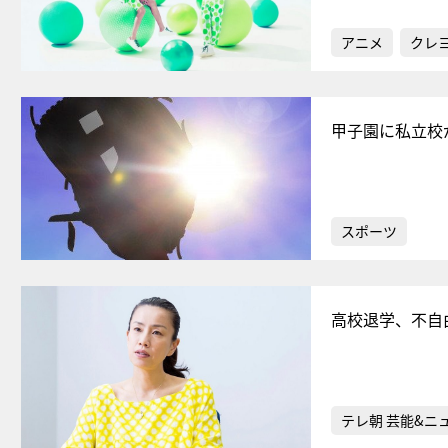
アニメ
クレ
甲子園に私立校
スポーツ
高校退学、不自
テレ朝 芸能&ニ