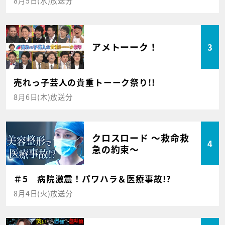
8月5日(水)放送分
アメトーーク！
3
売れっ子芸人の貴重トーーク祭り!!
8月6日(木)放送分
クロスロード ～救命救
4
急の約束～
＃5 病院激震！パワハラ＆医療事故!?
8月4日(火)放送分