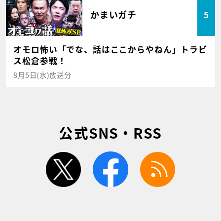
かまいガチ
5
オモロ怖い「でな、話はここからやねん」トラビ
ス松倉参戦！
8月5日(水)放送分
公式SNS・RSS
twitter
facebook
rss