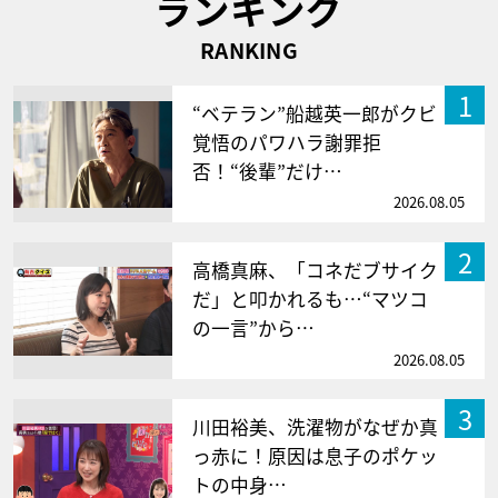
ランキング
RANKING
1
“ベテラン”船越英一郎がクビ
覚悟のパワハラ謝罪拒
否！“後輩”だけ…
2026.08.05
2
高橋真麻、「コネだブサイク
だ」と叩かれるも…“マツコ
の一言”から…
2026.08.05
3
川田裕美、洗濯物がなぜか真
っ赤に！原因は息子のポケッ
トの中身…