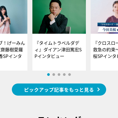
ブ！げーみん
『タイムトラベルダデ
『クロスロー
E齋藤樹愛羅
ィ』ダイアン津田篤宏S
救急の約束
香SPインタ
Pインタビュー
桜SPイ
ピックアップ記事をもっと見る