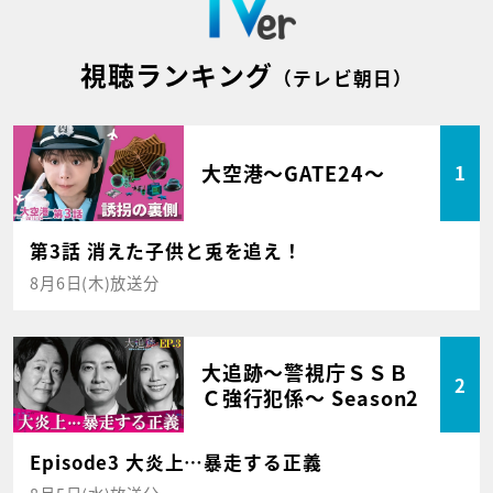
視聴ランキング
（テレビ朝日）
大空港～GATE24～
1
第3話 消えた子供と兎を追え！
8月6日(木)放送分
大追跡～警視庁ＳＳＢ
2
Ｃ強行犯係～ Season2
Episode3 大炎上…暴走する正義