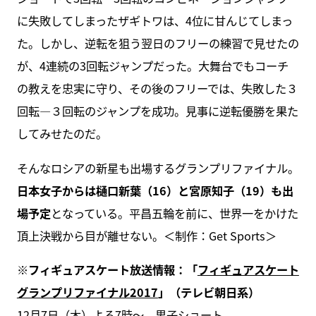
に失敗してしまったザギトワは、4位に甘んじてしまっ
た。しかし、逆転を狙う翌日のフリーの練習で見せたの
が、4連続の3回転ジャンプだった。大舞台でもコーチ
の教えを忠実に守り、その後のフリーでは、失敗した３
回転―３回転のジャンプを成功。見事に逆転優勝を果た
してみせたのだ。
そんなロシアの新星も出場するグランプリファイナル。
日本女子からは樋口新葉（16）と宮原知子（19）も出
場予定
となっている。平昌五輪を前に、世界一をかけた
頂上決戦から目が離せない。＜制作：Get Sports＞
※フィギュアスケート放送情報：「
フィギュアスケート
グランプリファイナル2017
」（テレビ朝日系）
12月7日（木）よる7時～、男子ショート