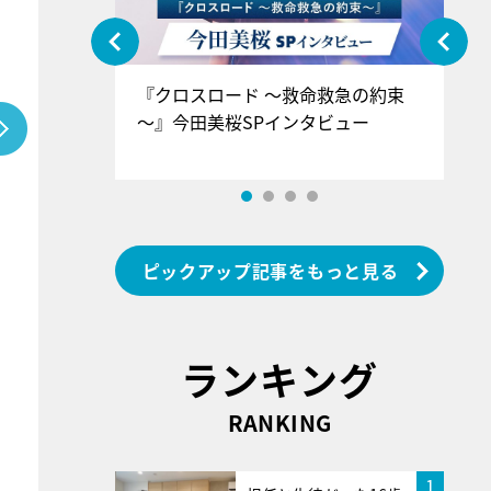
ぐ』＝LOV
『クロスロード ～救命救急の約束
『
香SPインタ
～』今田美桜SPインタビュー
ロ
ン
ピックアップ記事をもっと見る
ランキング
RANKING
1