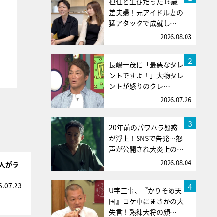
担任と生徒だった16歳
差夫婦！元アイドル妻の
猛アタックで成就し…
2026.08.03
2
長嶋一茂に「最悪なタレ
ントですよ！」大物タレ
ントが怒りのクレ…
2026.07.26
3
20年前のパワハラ疑惑
が浮上！SNSで告発…怒
声が公開され大炎上の…
2026.08.04
人がラ
4
6.07.23
U字工事、『かりそめ天
国』ロケ中にまさかの大
失言！熟練大将の顔…