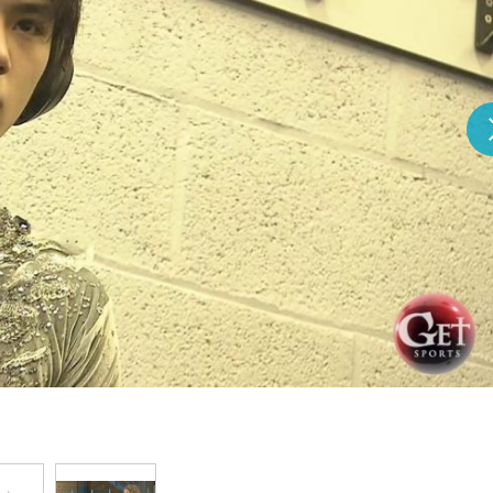
『アイ＝ラブ！げーみん
E齋藤樹愛羅＆佐々木舞
ビュー