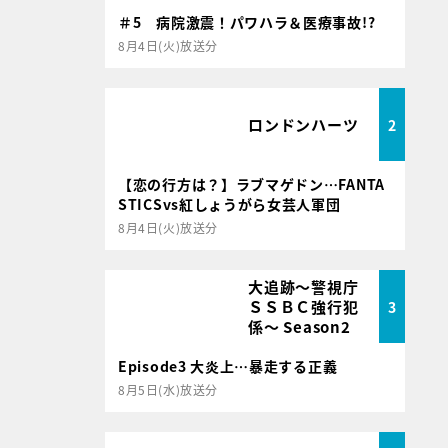
＃5 病院激震！パワハラ＆医療事故!?
8月4日(火)放送分
ロンドンハーツ
2
【恋の行方は？】ラブマゲドン…FANTA
STICSvs紅しょうがら女芸人軍団
8月4日(火)放送分
大追跡～警視庁
ＳＳＢＣ強行犯
3
係～ Season2
Episode3 大炎上…暴走する正義
8月5日(水)放送分