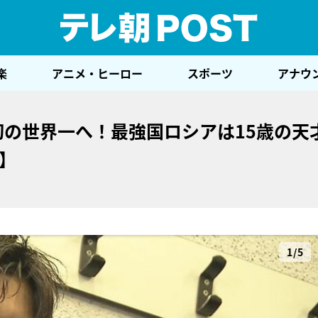
テレ
楽
アニメ・ヒーロー
スポーツ
アナウ
初の世界一へ！最強国ロシアは15歳の天
】
1/5