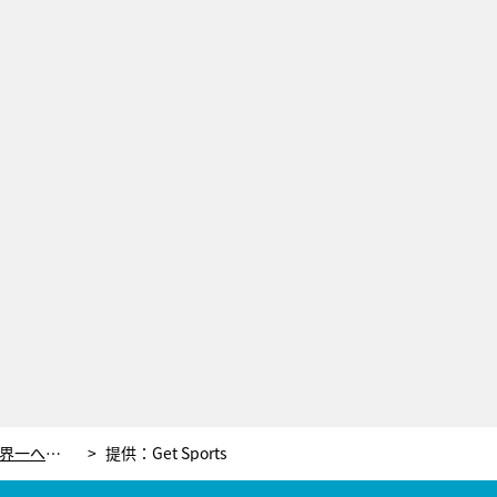
宇野昌磨“失敗しない4回転”で初の世界一へ！最強国ロシアは15歳の天才少女に注目【GPファイナル直前特集】
提供：Get Sports