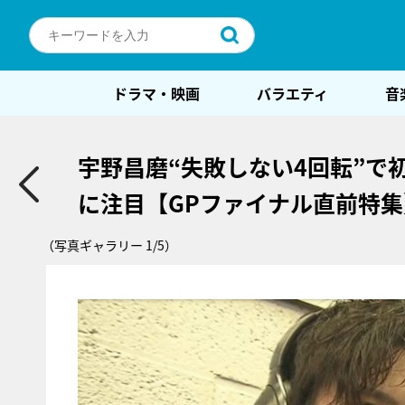
ドラマ・映画
バラエティ
音
宇野昌磨“失敗しない4回転”で
に注目【GPファイナル直前特集
（写真ギャラリー 1/5）