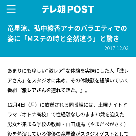
menu
テレ朝POST
竜星涼、弘中綾香アナのバラエティでの
姿に「Mステの時と全然違う」と驚き
2017.12.03
あまりにも珍しい“激レア”な体験を実際にした人「激レ
アさん」をスタジオに集め、その体験談を紐解いていく
番組
『激レアさんを連れてきた。』
。
12月4日（月）に放送される同番組には、土曜ナイトド
ラマ『オトナ高校』で性経験なしのまま30歳を迎えた
男女が集まる学校の教師・山田翔馬（やまだぺがさす）
役を熱演している俳優の
竜星涼
がスタジオゲストとして