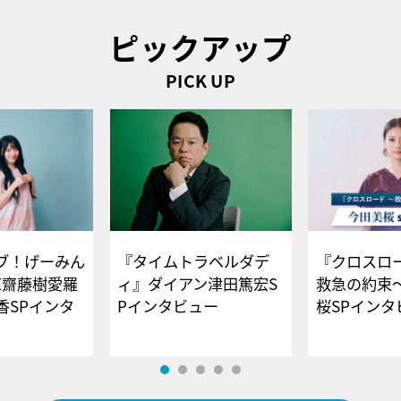
ピックアップ
PICK UP
ブ！げーみん
『タイムトラベルダデ
『クロスロー
E齋藤樹愛羅
ィ』ダイアン津田篤宏S
救急の約束
香SPインタ
Pインタビュー
桜SPイ