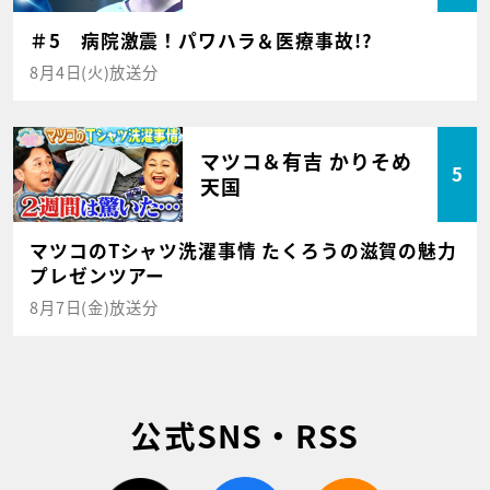
＃5 病院激震！パワハラ＆医療事故!?
8月4日(火)放送分
マツコ＆有吉 かりそめ
5
天国
マツコのTシャツ洗濯事情 たくろうの滋賀の魅力
プレゼンツアー
8月7日(金)放送分
公式SNS・RSS
twitter
facebook
rss