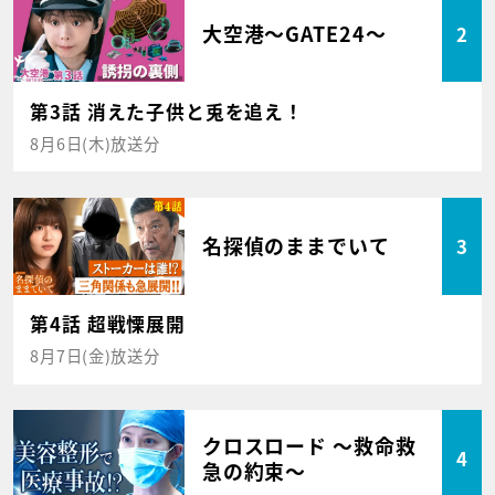
大空港～GATE24～
2
第3話 消えた子供と兎を追え！
8月6日(木)放送分
名探偵のままでいて
3
第4話 超戦慄展開
8月7日(金)放送分
クロスロード ～救命救
4
急の約束～