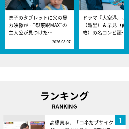
息子のタブレットに父の暴
ドラマ『大空港』、
力映像が…“観察眼MAX”の
（趣里）＆早見（眞
主人公が見つけた…
敦）の名コンビ誕…
2026.08.07
2
ランキング
RANKING
1
高橋真麻、「コネだブサイク