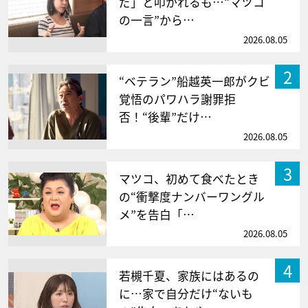
だ」と叩かれるも…“マツコ
の一言”から…
2026.08.05
2
“ベテラン”船越英一郎がクビ
覚悟のパワハラ謝罪拒
否！“後輩”だけ…
2026.08.05
3
マツコ、初めて食べたとき
の“衝撃度ナンバーワングル
メ”を告白「…
2026.08.05
4
若槻千夏、家族にはあるの
に…家で自分だけ“ないも