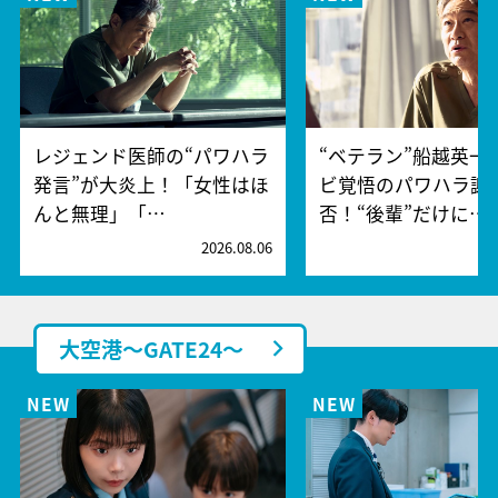
レジェンド医師の“パワハラ
“ベテラン”船越英一
発言”が大炎上！「女性はほ
ビ覚悟のパワハラ謝
んと無理」「…
否！“後輩”だけに…
2026.08.06
2
大空港～GATE24～