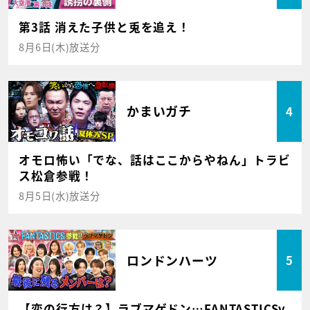
第3話 消えた子供と兎を追え！
8月6日(木)放送分
かまいガチ
4
オモロ怖い「でな、話はここからやねん」トラビ
ス松倉参戦！
8月5日(水)放送分
ロンドンハーツ
5
【恋の行方は？】ラブマゲドン…FANTASTICSv