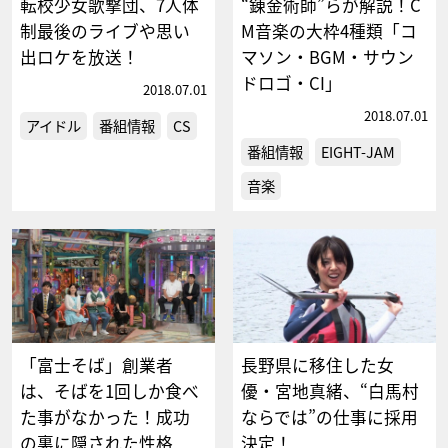
転校少女歌撃団、7人体
“錬金術師”らが解説！C
制最後のライブや思い
M音楽の大枠4種類「コ
出ロケを放送！
マソン・BGM・サウン
ドロゴ・CI」
2018.07.01
2018.07.01
アイドル
番組情報
CS
番組情報
EIGHT-JAM
音楽
「富士そば」創業者
長野県に移住した女
は、そばを1回しか食べ
優・宮地真緒、“白馬村
た事がなかった！成功
ならでは”の仕事に採用
の裏に隠された性格
決定！