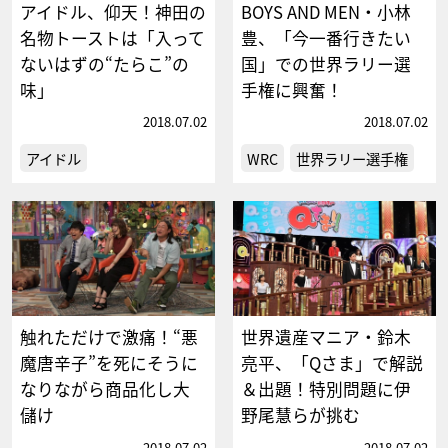
アイドル、仰天！神田の
BOYS AND MEN・小林
名物トーストは「入って
豊、「今一番行きたい
ないはずの“たらこ”の
国」での世界ラリー選
味」
手権に興奮！
2018.07.02
2018.07.02
アイドル
WRC
世界ラリー選手権
触れただけで激痛！“悪
世界遺産マニア・鈴木
魔唐辛子”を死にそうに
亮平、「Qさま」で解説
なりながら商品化し大
＆出題！特別問題に伊
儲け
野尾慧らが挑む
2018.07.02
2018.07.02