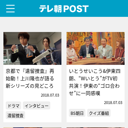
menu
テレ朝POST
京都で『遺留捜査』再
いとうせいこう&伊東四
始動！上川隆也が語る
朗、“Wいとう”がTV初
新シリーズの見どころ
共演！伊東の“ゴロ合わ
せ”に一同感嘆
2018.07.03
2018.07.03
ドラマ
インタビュー
BS朝日
クイズ番組
遺留捜査