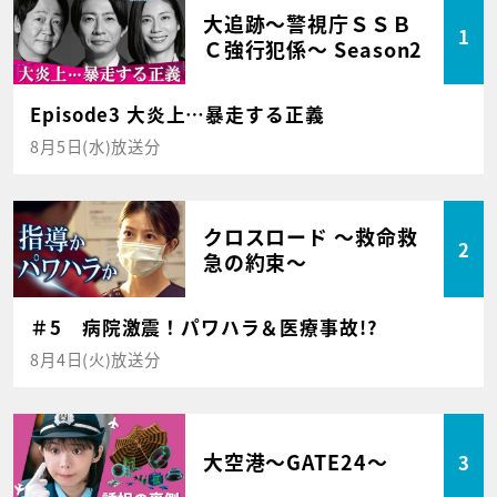
大追跡～警視庁ＳＳＢ
1
Ｃ強行犯係～ Season2
Episode3 大炎上…暴走する正義
8月5日(水)放送分
クロスロード ～救命救
2
急の約束～
＃5 病院激震！パワハラ＆医療事故!?
8月4日(火)放送分
大空港～GATE24～
3