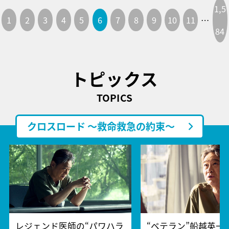
1,5
1
2
3
4
5
6
7
8
9
10
11
…
84
トピックス
TOPICS
クロスロード ～救命救急の約束～
レジェンド医師の“パワハラ
“ベテラン”船越英一