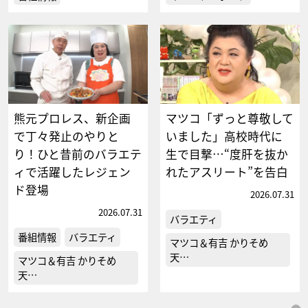
熊元プロレス、新企画
マツコ「ずっと尊敬して
で丁々発止のやりと
いました」高校時代に
り！ひと昔前のバラエテ
生で目撃…“度肝を抜か
ィで活躍したレジェン
れたアスリート”を告白
ド登場
2026.07.31
2026.07.31
バラエティ
番組情報
バラエティ
マツコ＆有吉 かりそめ
天…
マツコ＆有吉 かりそめ
天…