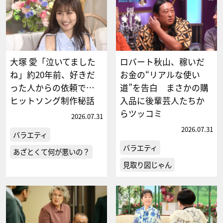
大塚 愛「泣いてました
ロバート秋山、稼いだ
ね」約20年前、好きだ
お金の“リアルな使い
った人からの依頼で…
道”を告白 まさかの購
ヒットソング制作秘話
入品に後輩芸人たちか
らツッコミ
2026.07.31
2026.07.31
バラエティ
バラエティ
あざとくて何が悪いの？
見取り図じゃん