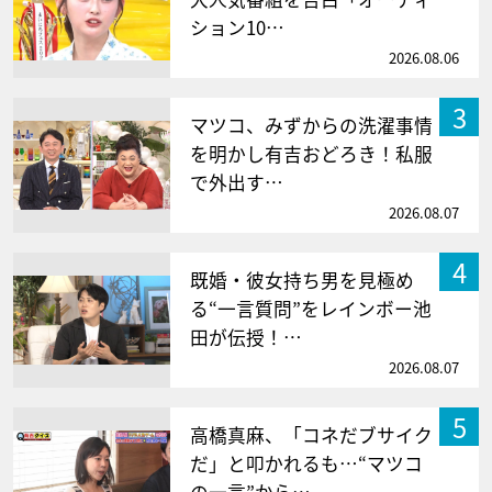
ション10…
2026.08.06
3
マツコ、みずからの洗濯事情
を明かし有吉おどろき！私服
で外出す…
2026.08.07
4
既婚・彼女持ち男を見極め
る“一言質問”をレインボー池
田が伝授！…
2026.08.07
5
高橋真麻、「コネだブサイク
だ」と叩かれるも…“マツコ
の一言”から…