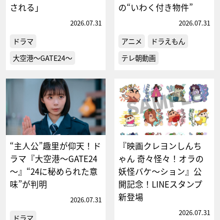
される」
の“いわく付き物件”
2026.07.31
2026.07.31
ドラマ
アニメ
ドラえもん
大空港～GATE24～
テレ朝動画
“主人公”趣里が仰天！ド
『映画クレヨンしんち
ラマ『大空港～GATE24
ゃん 奇々怪々！オラの
～』“24に秘められた意
妖怪バケ～ション』公
味”が判明
開記念！LINEスタンプ
新登場
2026.07.31
2026.07.31
ドラマ