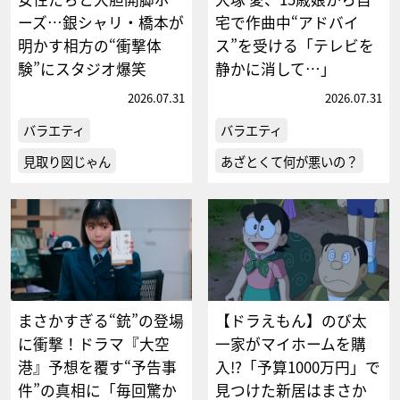
ーズ…銀シャリ・橋本が
宅で作曲中“アドバイ
明かす相方の“衝撃体
ス”を受ける「テレビを
験”にスタジオ爆笑
静かに消して…」
2026.07.31
2026.07.31
バラエティ
バラエティ
見取り図じゃん
あざとくて何が悪いの？
まさかすぎる“銃”の登場
【ドラえもん】のび太
に衝撃！ドラマ『大空
一家がマイホームを購
港』予想を覆す“予告事
入!?「予算1000万円」で
件”の真相に「毎回驚か
見つけた新居はまさか