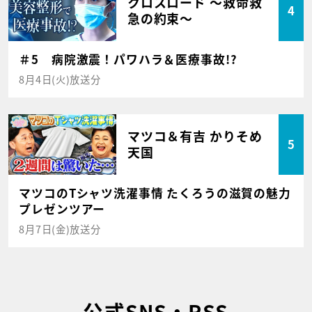
クロスロード ～救命救
4
急の約束～
＃5 病院激震！パワハラ＆医療事故!?
8月4日(火)放送分
マツコ＆有吉 かりそめ
5
天国
マツコのTシャツ洗濯事情 たくろうの滋賀の魅力
プレゼンツアー
8月7日(金)放送分
公式SNS・RSS