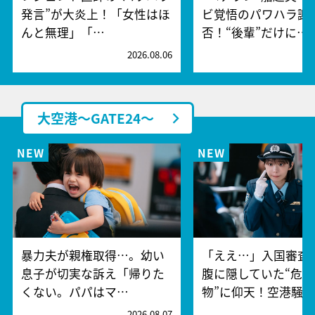
発言”が大炎上！「女性はほ
ビ覚悟のパワハラ謝
んと無理」「…
否！“後輩”だけに…
2026.08.06
2
大空港～GATE24～
暴力夫が親権取得…。幼い
「ええ…」入国審査
息子が切実な訴え「帰りた
腹に隠していた“危険
くない。パパはマ…
物”に仰天！空港騒
2026.08.07
2