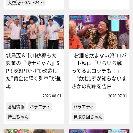
大空港～GATE24～
城島茂＆市川紗椰も大
“お酒を飲まない派”ロバ
興奮の『博士ちゃん』S
ート秋山「いろいろ戦
P！6億円かけて改造し
ってるよコッチも！」
た“黄金に輝く列車”が登
“飲む派”が知らないま
場
さかの配慮を告白
2026.08.01
2026.07.31
番組情報
バラエティ
バラエティ
博士ちゃん
見取り図じゃん