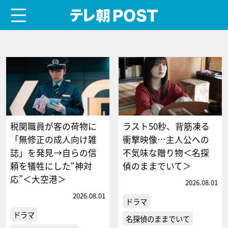
menu
テレ朝POST
税関職員が客の荷物に
ラスト50秒、背筋凍る
「無修正の成人向け雑
衝撃映像…主人公への
誌」を発見→自らの信
不気味な贈り物＜名探
頼を犠牲にした“神対
偵のままでいて＞
応”＜大空港＞
2026.08.01
2026.08.01
ドラマ
ドラマ
名探偵のままでいて