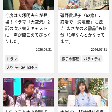
今度は大塚明夫らが登
磯野貴理子（62歳）、
場！ドラマ『大空港』2
終活で「洗濯機」に続
話の吹き替えキャスト
き“まさかの必需品”も処
に「声が聞こえてびっく
分「1年なんとかなって
りした」
ます」
2026.07.31
2026.07.31
ドラマ
徹子の部屋
バラエティ
大空港～GATE24～
女性たちと大胆開脚ポ
大塚 愛、15歳娘から自