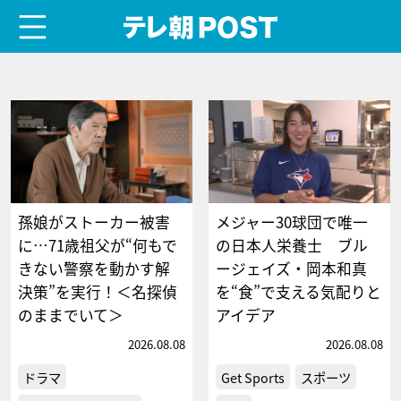
menu
テレ朝POST
孫娘がストーカー被害
メジャー30球団で唯一
に…71歳祖父が“何もで
の日本人栄養士 ブル
きない警察を動かす解
ージェイズ・岡本和真
決策”を実行！＜名探偵
を“食”で支える気配りと
のままでいて＞
アイデア
2026.08.08
2026.08.08
ドラマ
Get Sports
スポーツ