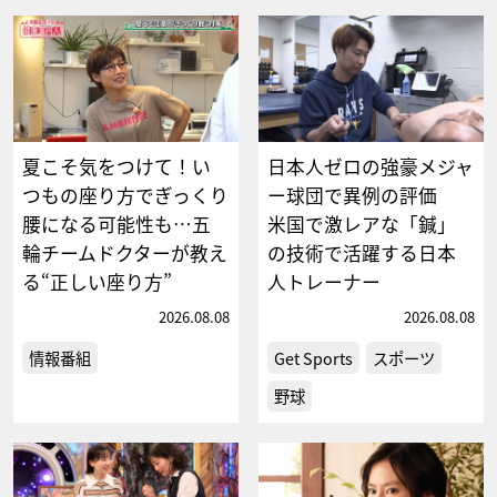
夏こそ気をつけて！い
日本人ゼロの強豪メジャ
つもの座り方でぎっくり
ー球団で異例の評価
腰になる可能性も…五
米国で激レアな「鍼」
輪チームドクターが教え
の技術で活躍する日本
る“正しい座り方”
人トレーナー
2026.08.08
2026.08.08
情報番組
Get Sports
スポーツ
野球