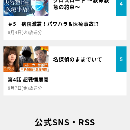
4
急の約束～
＃5 病院激震！パワハラ＆医療事故!?
8月4日(火)放送分
名探偵のままでいて
5
第4話 超戦慄展開
8月7日(金)放送分
公式SNS・RSS