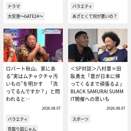
ドラマ
バラエティ
大空港～GATE24～
あざとくて何が悪いの？
ロバート秋山、家にあ
＜SP対談＞八村塁×田
る“実はムチャクチャ汚
臥勇太「塁が日本に帰
いもの”を明かす 「洗
ってくるまで頑張るよ」
ってるんですか？」と問
BLACK SAMURAI SUMM
われると…
IT開催への思いも
2026.08.07
2026.08.07
バラエティ
スポーツ
見取り図じゃん