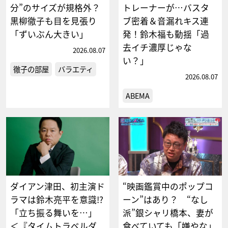
分”のサイズが規格外？
トレーナーが…バスタ
黒柳徹子も目を見張り
ブ密着＆音漏れキス連
「ずいぶん大きい」
発！鈴木福も動揺「過
去イチ濃厚じゃな
2026.08.07
い？」
徹子の部屋
バラエティ
2026.08.07
ABEMA
ダイアン津田、初主演ド
“映画鑑賞中のポップコ
ラマは鈴木亮平を意識!?
ーン”はあり？ “なし
「立ち振る舞いを…」
派”銀シャリ橋本、妻が
＜『タイムトラベルダ
食べていても「嫌やな」