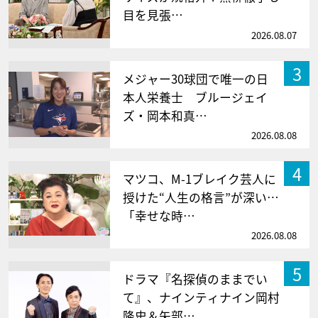
目を見張…
2026.08.07
3
メジャー30球団で唯一の日
本人栄養士 ブルージェイ
ズ・岡本和真…
2026.08.08
4
マツコ、M-1ブレイク芸人に
授けた“人生の格言”が深い…
「幸せな時…
2026.08.08
5
ドラマ『名探偵のままでい
て』、ナインティナイン岡村
隆史＆矢部…