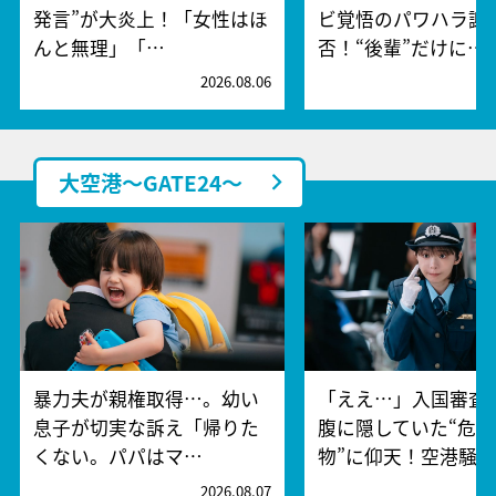
発言”が大炎上！「女性はほ
ビ覚悟のパワハラ謝
んと無理」「…
否！“後輩”だけに…
2026.08.06
2
大空港～GATE24～
暴力夫が親権取得…。幼い
「ええ…」入国審査
息子が切実な訴え「帰りた
腹に隠していた“危険
くない。パパはマ…
物”に仰天！空港騒
2026.08.07
2