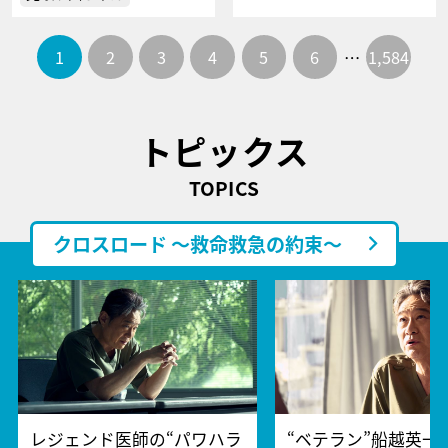
1
2
3
4
5
6
…
1,584
トピックス
TOPICS
クロスロード ～救命救急の約束～
レジェンド医師の“パワハラ
“ベテラン”船越英一