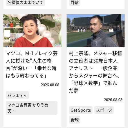
名探偵のままでいて
野球
マツコ、M-1ブレイク芸
村上宗隆、メジャー移籍
人に授けた“人生の格
の立役者は30歳日本人
言”が深い…「幸せな時
アナリスト 一般企業
はもう終わってる」
からメジャーの舞台へ、
「野球×数学」で掴ん
2026.08.08
だ夢
バラエティ
2026.08.08
マツコ＆有吉 かりそめ
Get Sports
スポーツ
天…
野球