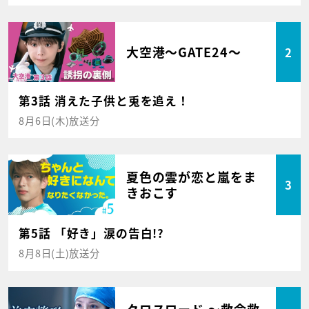
大空港～GATE24～
2
第3話 消えた子供と兎を追え！
8月6日(木)放送分
夏色の雲が恋と嵐をま
3
きおこす
第5話 「好き」涙の告白!?
8月8日(土)放送分
クロスロード ～救命救