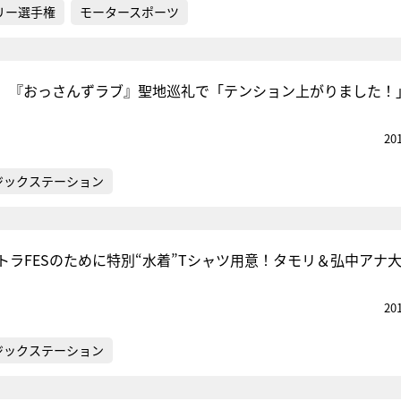
リー選手権
モータースポーツ
、『おっさんずラブ』聖地巡礼で「テンション上がりました！
20
ジックステーション
トラFESのために特別“水着”Tシャツ用意！タモリ＆弘中アナ
20
ジックステーション