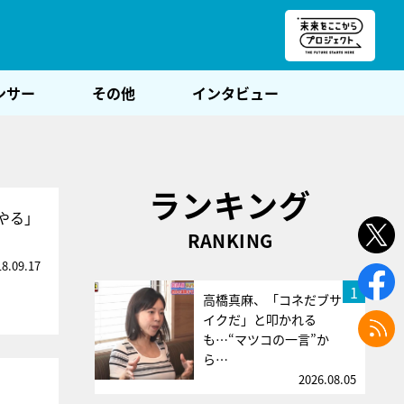
朝POST
ンサー
その他
インタビュー
ランキング
やる」
RANKING
18.09.17
1
高橋真麻、「コネだブサ
イクだ」と叩かれる
も…“マツコの一言”か
ら…
2026.08.05