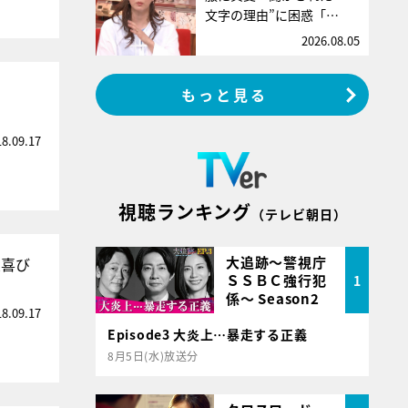
文字の理由”に困惑「…
2026.08.05
」
もっと見る
18.09.17
視聴ランキング
（テレビ朝日）
大追跡～警視庁
大喜び
ＳＳＢＣ強行犯
1
係～ Season2
18.09.17
Episode3 大炎上…暴走する正義
8月5日(水)放送分