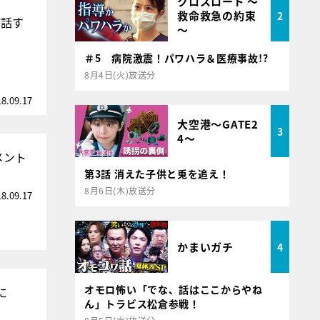
クロスロード ～
救命救急の約束
2
び話す
～
＃5 病院激震！パワハラ＆医療事故!?
8月4日(火)放送分
18.09.17
大空港～GATE2
3
4～
メント
第3話 消えた子供と兎を追え！
8月6日(木)放送分
18.09.17
かまいガチ
4
オモロ怖い「でな、話はここからやね
に
ん」トラビス松倉参戦！