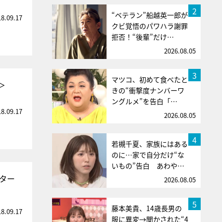
2
“ベテラン”船越英一郎が
18.09.17
クビ覚悟のパワハラ謝罪
拒否！“後輩”だけ…
2026.08.05
3
マツコ、初めて食べたと
＞
きの“衝撃度ナンバーワ
ングルメ”を告白「…
18.09.17
2026.08.05
4
若槻千夏、家族にはある
のに…家で自分だけ“な
いもの”告白 あわや…
ター
2026.08.05
5
藤本美貴、14歳長男の
18.09.17
服に異変→聞かされた“4