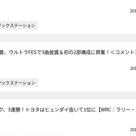
20
ジックステーション
友香、ウルトラFESで3曲披露＆初の2部構成に興奮！＜コメント
20
ジックステーション
ク、3連勝！トヨタはヒュンダイ抜いて1位に【WRC：ラリー・
20