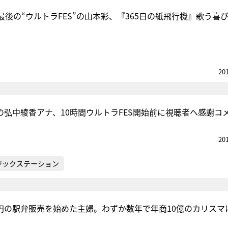
後の“ウルトラFES”の山本彩、『365日の紙飛行機』歌う喜
20
の弘中綾香アナ、10時間ウルトラFES開始前に視聴者へ感謝コ
20
ジックステーション
00円の駅弁販売を始めた主婦。わずか数年で年商10億のカリスマ