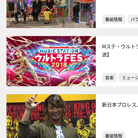
番組情報
バ
Mステ・ウルト
送】
音楽
ミュー
新日本プロレス
番組情報