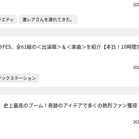
20
ラエティ
激レアさんを連れてきた。
ラFES、全61組の＜出演順＞＆＜楽曲＞を紹介【本日！10時間
20
ジックステーション
、史上最高のブーム！奇跡のアイデアで多くの熱烈ファン獲得
20