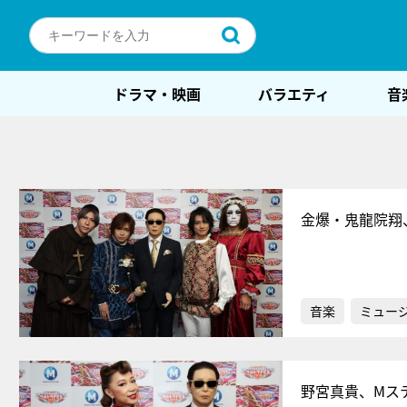
ドラマ・映画
バラエティ
音
金爆・鬼龍院翔
音楽
ミュー
野宮真貴、Mス