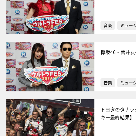
音楽
ミュー
欅坂46・菅井
音楽
ミュー
トヨタのタナッ
キー最終結果】