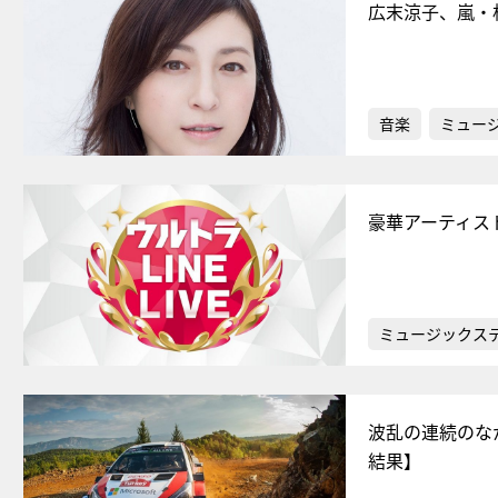
広末涼子、嵐・
音楽
ミュー
豪華アーティスト
ミュージックス
波乱の連続のなか
結果】