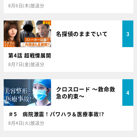
8月6日(木)放送分
名探偵のままでいて
3
第4話 超戦慄展開
8月7日(金)放送分
クロスロード ～救命救
4
急の約束～
＃5 病院激震！パワハラ＆医療事故!?
8月4日(火)放送分