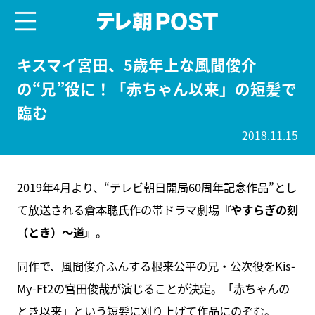
menu
テレ朝POST
キスマイ宮田、5歳年上な風間俊介
の“兄”役に！「赤ちゃん以来」の短髪で
臨む
2018.11.15
2019年4月より、“テレビ朝日開局60周年記念作品”とし
て放送される倉本聰氏作の帯ドラマ劇場
『やすらぎの刻
（とき）～道』
。
同作で、風間俊介ふんする根来公平の兄・公次役をKis-
My-Ft2の宮田俊哉が演じることが決定。「赤ちゃんの
とき以来」という短髪に刈り上げて作品にのぞむ。