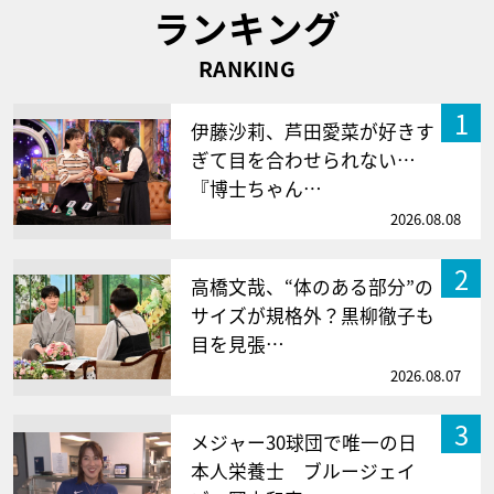
ランキング
RANKING
1
伊藤沙莉、芦田愛菜が好きす
ぎて目を合わせられない…
『博士ちゃん…
2026.08.08
2
高橋文哉、“体のある部分”の
サイズが規格外？黒柳徹子も
目を見張…
2026.08.07
3
メジャー30球団で唯一の日
本人栄養士 ブルージェイ