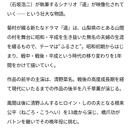
（石坂浩二）が執筆するシナリオ『道』が映像化されて
いく――という壮大な物語。
菊村が綴る新たなドラマ『道』は、山梨県のとある山間
の村を舞台に昭和・平成を生き抜いた無名の夫婦の生涯
を綴るもので、テーマは“ふるさと”。昭和初期からはじ
まり、戦中・戦後・平成という時代の移り変わりを1年
間をかけて描いていく。
作品の前半の主演は、清野菜名。戦後の高度成長期を経
て現代にいたるまでの作品の後半を八千草薫が演じる。
風間は後に清野ふんするヒロイン・しのの夫となる根来
公平（ねごろ・こうへい）を13歳から演じ、橋爪功が
バトンを継いでその晩年役に挑む。