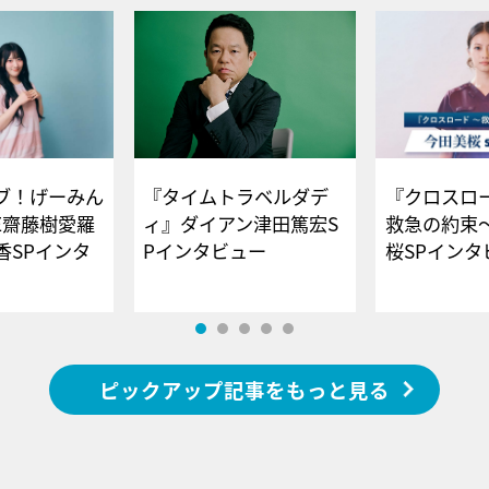
ブ！げーみん
『タイムトラベルダデ
『クロスロー
E齋藤樹愛羅
ィ』ダイアン津田篤宏S
救急の約束
香SPインタ
Pインタビュー
桜SPイ
ピックアップ記事をもっと見る