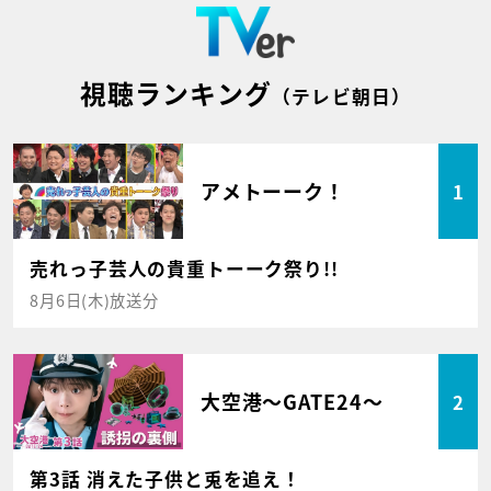
視聴ランキング
（テレビ朝日）
アメトーーク！
1
売れっ子芸人の貴重トーーク祭り!!
8月6日(木)放送分
大空港～GATE24～
2
第3話 消えた子供と兎を追え！