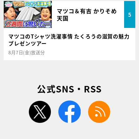
マツコ＆有吉 かりそめ
5
天国
マツコのTシャツ洗濯事情 たくろうの滋賀の魅力
プレゼンツアー
8月7日(金)放送分
公式SNS・RSS
twitter
facebook
rss