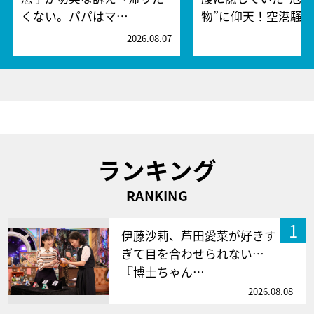
くない。パパはマ…
物”に仰天！空港騒
2026.08.07
2
ランキング
RANKING
1
伊藤沙莉、芦田愛菜が好きす
ぎて目を合わせられない…
『博士ちゃん…
2026.08.08