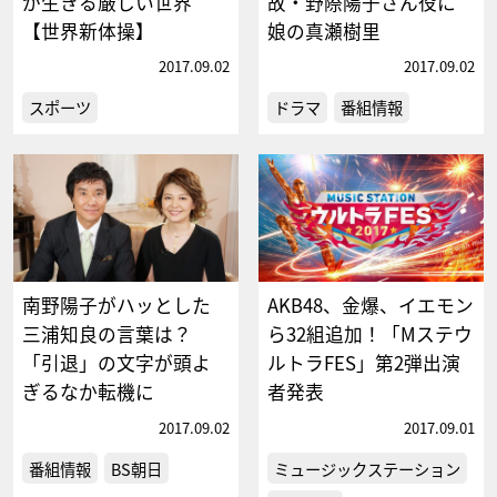
が生きる厳しい世界
故・野際陽子さん役に
【世界新体操】
娘の真瀬樹里
2017.09.02
2017.09.02
スポーツ
ドラマ
番組情報
南野陽子がハッとした
AKB48、金爆、イエモン
三浦知良の言葉は？
ら32組追加！「Mステウ
「引退」の文字が頭よ
ルトラFES」第2弾出演
ぎるなか転機に
者発表
2017.09.02
2017.09.01
番組情報
BS朝日
ミュージックステーション