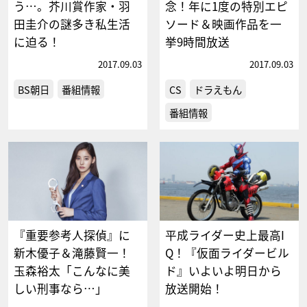
う…。芥川賞作家・羽
念！年に1度の特別エピ
田圭介の謎多き私生活
ソード＆映画作品を一
に迫る！
挙9時間放送
2017.09.03
2017.09.03
BS朝日
番組情報
CS
ドラえもん
番組情報
『重要参考人探偵』に
平成ライダー史上最高I
新木優子＆滝藤賢一！
Q！『仮面ライダービル
玉森裕太「こんなに美
ド』いよいよ明日から
しい刑事なら…」
放送開始！