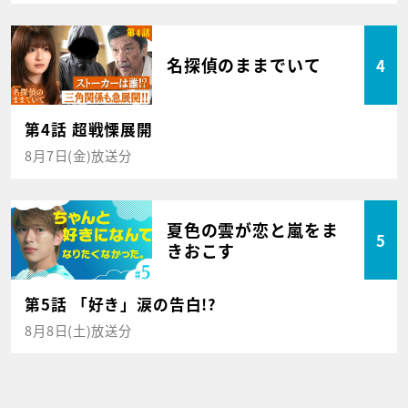
名探偵のままでいて
4
第4話 超戦慄展開
8月7日(金)放送分
夏色の雲が恋と嵐をま
5
きおこす
第5話 「好き」涙の告白!?
8月8日(土)放送分