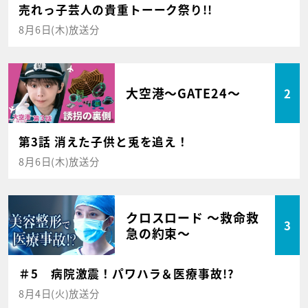
売れっ子芸人の貴重トーーク祭り!!
8月6日(木)放送分
大空港～GATE24～
2
第3話 消えた子供と兎を追え！
8月6日(木)放送分
クロスロード ～救命救
3
急の約束～
＃5 病院激震！パワハラ＆医療事故!?
8月4日(火)放送分