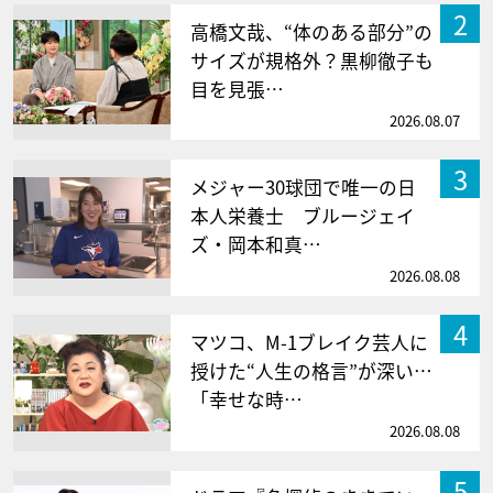
2
高橋文哉、“体のある部分”の
サイズが規格外？黒柳徹子も
目を見張…
2026.08.07
3
メジャー30球団で唯一の日
本人栄養士 ブルージェイ
ズ・岡本和真…
2026.08.08
4
マツコ、M-1ブレイク芸人に
授けた“人生の格言”が深い…
「幸せな時…
2026.08.08
5