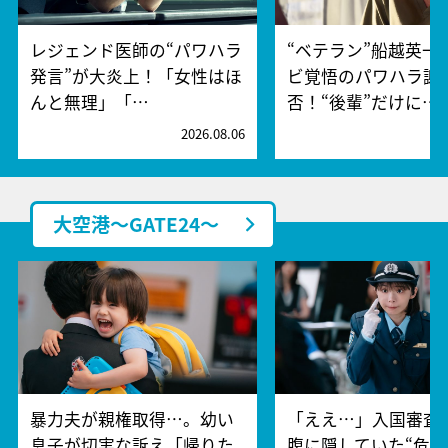
レジェンド医師の“パワハラ
“ベテラン”船越英一
発言”が大炎上！「女性はほ
ビ覚悟のパワハラ謝
んと無理」「…
否！“後輩”だけに…
2026.08.06
2
大空港～GATE24～
暴力夫が親権取得…。幼い
「ええ…」入国審査
息子が切実な訴え「帰りた
腹に隠していた“危険