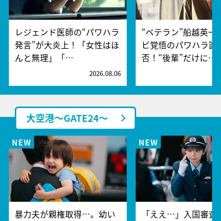
レジェンド医師の“パワハラ
“ベテラン”船越英一
発言”が大炎上！「女性はほ
ビ覚悟のパワハラ謝
んと無理」「…
否！“後輩”だけに…
2026.08.06
2
大空港～GATE24～
暴力夫が親権取得…。幼い
「ええ…」入国審査