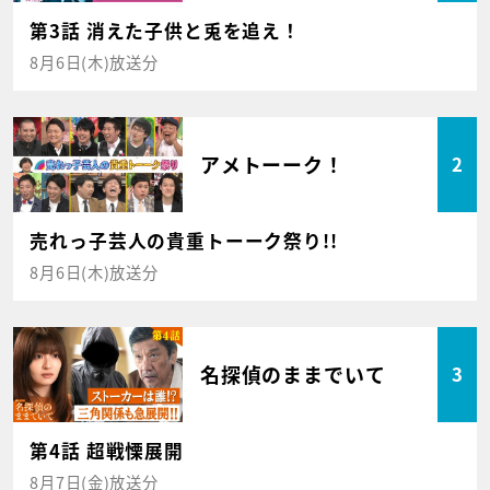
第3話 消えた子供と兎を追え！
8月6日(木)放送分
アメトーーク！
2
売れっ子芸人の貴重トーーク祭り!!
8月6日(木)放送分
名探偵のままでいて
3
第4話 超戦慄展開
8月7日(金)放送分