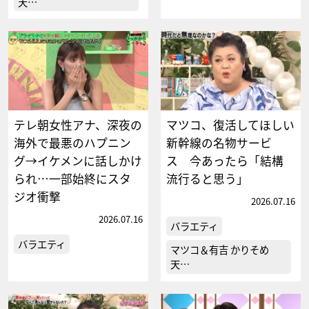
天…
テレ朝女性アナ、深夜の
マツコ、復活してほしい
海外で最悪のハプニン
新幹線の名物サービ
グ→イケメンに話しかけ
ス 今あったら「結構
られ…一部始終にスタ
流行ると思う」
ジオ衝撃
2026.07.16
2026.07.16
バラエティ
バラエティ
マツコ＆有吉 かりそめ
天…