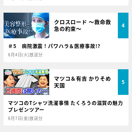
クロスロード ～救命救
4
急の約束～
＃5 病院激震！パワハラ＆医療事故!?
8月4日(火)放送分
マツコ＆有吉 かりそめ
5
天国
マツコのTシャツ洗濯事情 たくろうの滋賀の魅力
プレゼンツアー
8月7日(金)放送分