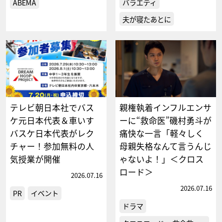
ABEMA
バラエティ
夫が寝たあとに
テレビ朝日本社でバス
親権執着インフルエンサ
ケ元日本代表＆車いす
ーに“救命医”磯村勇斗が
バスケ日本代表がレク
痛快な一言「軽々しく
チャー！参加無料の人
母親失格なんて言うんじ
気授業が開催
ゃないよ！」＜クロス
ロード＞
2026.07.16
2026.07.16
PR
イベント
ドラマ