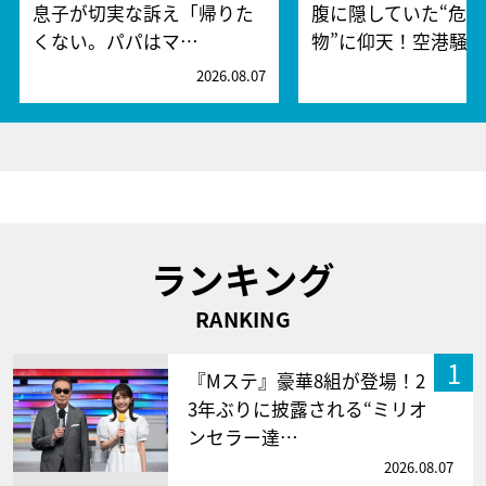
息子が切実な訴え「帰りた
腹に隠していた“危険
くない。パパはマ…
物”に仰天！空港騒
2026.08.07
2
ランキング
RANKING
1
『Mステ』豪華8組が登場！2
3年ぶりに披露される“ミリオ
ンセラー達…
2026.08.07