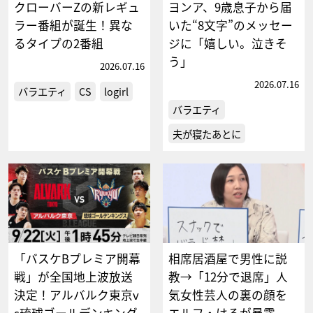
クローバーZの新レギュ
ヨンア、9歳息子から届
ラー番組が誕生！異な
いた“8文字”のメッセー
るタイプの2番組
ジに「嬉しい。泣きそ
う」
2026.07.16
2026.07.16
バラエティ
CS
logirl
バラエティ
夫が寝たあとに
「バスケBプレミア開幕
相席居酒屋で男性に説
戦」が全国地上波放送
教→「12分で退席」人
決定！アルバルク東京v
気女性芸人の裏の顔を
s琉球ゴールデンキング
エルフ・はるが暴露