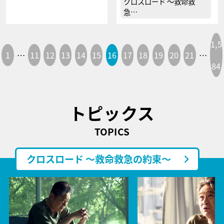
クロスロード ～救命救
急…
1,5
1
…
11
12
13
14
15
16
17
18
19
20
21
…
84
トピックス
TOPICS
クロスロード ～救命救急の約束～