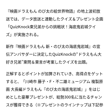
『映画ドラえもん のび太の絵世界物語』の地上波初放
送では、データ放送と連動したクイズ＆プレゼント企画
「QuizKnock東兄弟からの挑戦状！海底鬼岩城クイ
ズ」が実施される。
新作『映画ドラえもん 新・のび太の海底鬼岩城』の宣
伝アンバサダーに決定したQuizKnockの“ドラえもん大
好き兄弟”東問＆東言が考案したクイズを出題。
正解するとポイントが加算されていき、高得点をゲット
すると、「川崎市 藤子・F・不二雄ミュージアム 複製原
画 大長編ドラえもん『のび太の海底鬼岩城』」をはじ
めとした豪華プレゼントが、総勢300名に当たるチャン
スが獲得できる（※プレゼントのラインナップは下記参