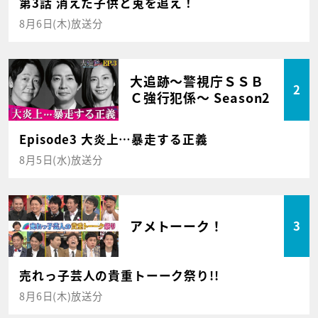
第3話 消えた子供と兎を追え！
8月6日(木)放送分
大追跡～警視庁ＳＳＢ
2
Ｃ強行犯係～ Season2
Episode3 大炎上…暴走する正義
8月5日(水)放送分
アメトーーク！
3
売れっ子芸人の貴重トーーク祭り!!
8月6日(木)放送分