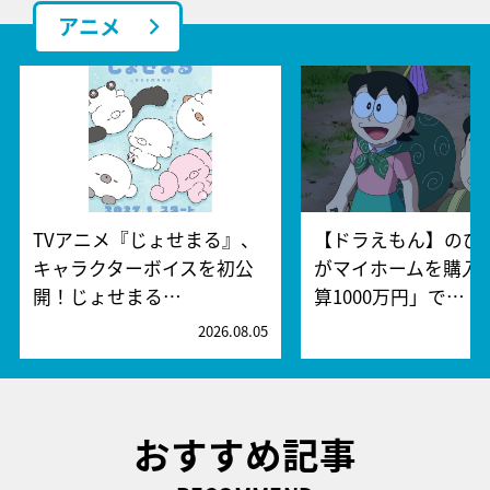
アニメ
TVアニメ『じょせまる』、
【ドラえもん】のび
キャラクターボイスを初公
がマイホームを購入!
開！じょせまる…
算1000万円」で…
2026.08.05
2
おすすめ記事