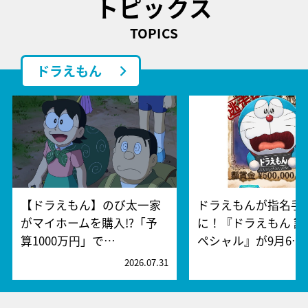
トピックス
TOPICS
ドラえもん
【ドラえもん】のび太一家
ドラえもんが指名手
がマイホームを購入!?「予
に！『ドラえもん 誕
算1000万円」で…
ペシャル』が9月6…
2026.07.31
2