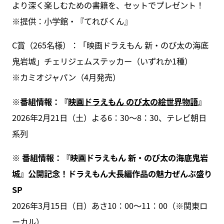
より深く楽しむための書籍を、セットでプレゼント！
※提供：小学館・『てれびくん』
C賞（265名様）：「映画ドラえもん 新・のび太の海底
鬼岩城」チェリジェムステッカー（いずれか1種）
※カミオジャパン（4月発売）
※番組情報：『
映画ドラえもん のび太の絵世界物語
』
2026年2月21日（土）よる6：30～8：30、テレビ朝日
系列
※ 番組情報：『映画ドラえもん 新・のび太の海底鬼岩
城』公開記念！ドラえもん大長編作品の魅力ぜんぶ盛り
SP
2026年3月15日（日）あさ10：00～11：00（※関東ロ
ーカル）