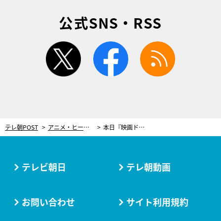
公式SNS・RSS
twitter
facebook
rss
テレ朝POST
アニメ・ヒーロー
本日『映画ドラえもん のび太の絵世界物語』が地上波初放送！最新映画の魅力に迫る大型特番も
テレビ朝日
テレ朝動画
お問い合わせ
サイト利用規約