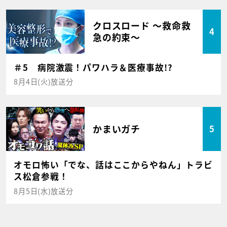
クロスロード ～救命救
4
急の約束～
＃5 病院激震！パワハラ＆医療事故!?
8月4日(火)放送分
かまいガチ
5
オモロ怖い「でな、話はここからやねん」トラビ
ス松倉参戦！
8月5日(水)放送分