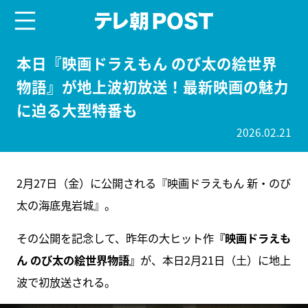
menu
テレ朝POST
本日『映画ドラえもん のび太の絵世界
物語』が地上波初放送！最新映画の魅力
に迫る大型特番も
2026.02.21
2月27日（金）に公開される『映画ドラえもん 新・のび
太の海底鬼岩城』。
その公開を記念して、昨年の大ヒット作
『映画ドラえも
ん のび太の絵世界物語』
が、本日2月21日（土）に地上
波で初放送される。