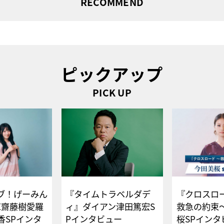
RECOMMEND
ピックアップ
PICK UP
ブ！げーみん
『タイムトラベルダデ
『クロスロー
E齋藤樹愛羅
ィ』ダイアン津田篤宏S
救急の約束
香SPインタ
Pインタビュー
桜SPイ