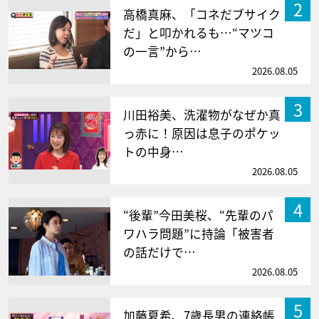
2
高橋真麻、「コネだブサイク
だ」と叩かれるも…“マツコ
の一言”から…
2026.08.05
3
川田裕美、洗濯物がなぜか真
っ赤に！原因は息子のポケッ
トの中身…
2026.08.05
4
“後輩”今田美桜、“先輩のパ
ワハラ問題”に持論「被害者
の話だけで…
2026.08.05
5
加藤夏希、7歳長男の連絡帳