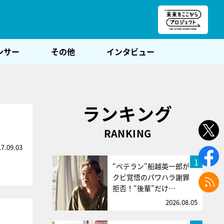
朝POST
ンサー
その他
インタビュー
ランキング
RANKING
17.09.03
1
“ベテラン”船越英一郎が
クビ覚悟のパワハラ謝罪
拒否！“後輩”だけ…
2026.08.05