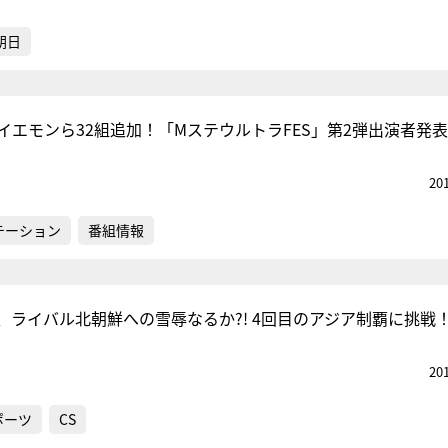
朝日
、イエモンら32組追加！「MステウルトラFES」第2弾出演者発表
20
テーション
番組情報
、ライバル北朝鮮への雪辱なるか?! 4回目のアジア制覇に挑戦
20
ポーツ
CS