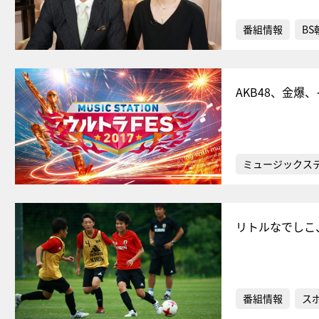
番組情報
BS
AKB48、金爆
ミュージックス
リトルなでしこ
番組情報
ス