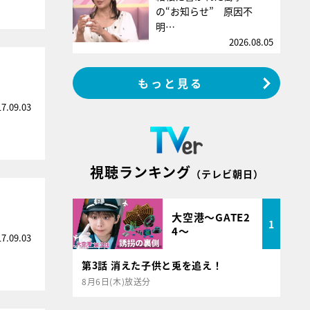
の“お知らせ” 原因不
明…
2026.08.05
もっと見る
17.09.03
視聴ランキング
（テレビ朝日）
大空港～GATE2
1
4～
17.09.03
第3話 消えた子供と兎を追え！
8月6日(木)放送分