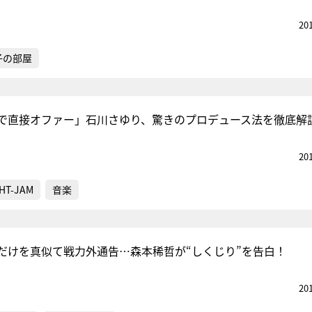
20
子の部屋
で直接オファー」石川さゆり、驚きのプロデュース法を徹底解
20
HT-JAM
音楽
だけを真似て戦力外通告…森本稀哲が“しくじり”を告白！
20