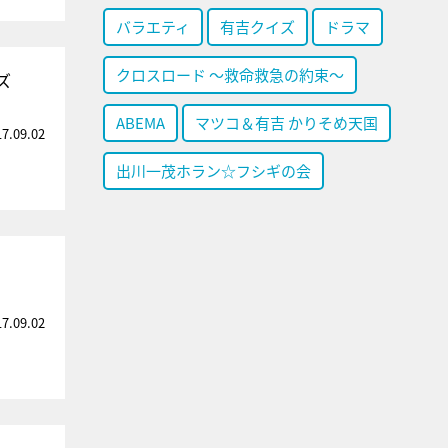
バラエティ
有吉クイズ
ドラマ
クロスロード ～救命救急の約束～
ズ
ABEMA
マツコ＆有吉 かりそめ天国
17.09.02
出川一茂ホラン☆フシギの会
17.09.02