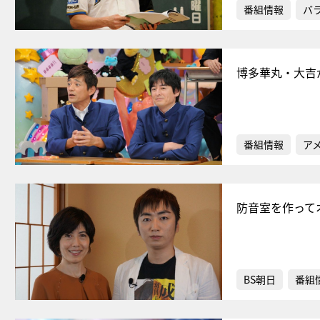
番組情報
バ
博多華丸・大吉
番組情報
ア
防音室を作って
BS朝日
番組