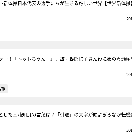
…新体操日本代表の選手たちが生きる厳しい世界【世界新体操
20
ァー！『トットちゃん！』、故・野際陽子さん役に娘の真瀬樹
20
情報
とした三浦知良の言葉は？「引退」の文字が頭よぎるなか転機
20