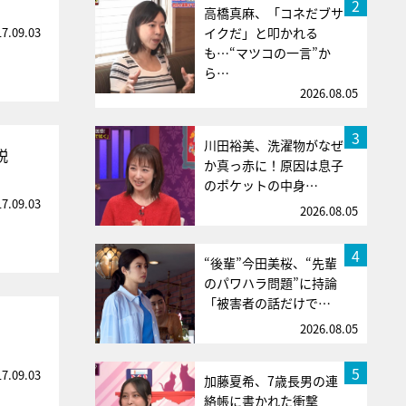
2
高橋真麻、「コネだブサ
17.09.03
イクだ」と叩かれる
も…“マツコの一言”か
ら…
2026.08.05
3
川田裕美、洗濯物がなぜ
説
か真っ赤に！原因は息子
のポケットの中身…
17.09.03
2026.08.05
4
“後輩”今田美桜、“先輩
のパワハラ問題”に持論
「被害者の話だけで…
2026.08.05
5
17.09.03
加藤夏希、7歳長男の連
絡帳に書かれた衝撃