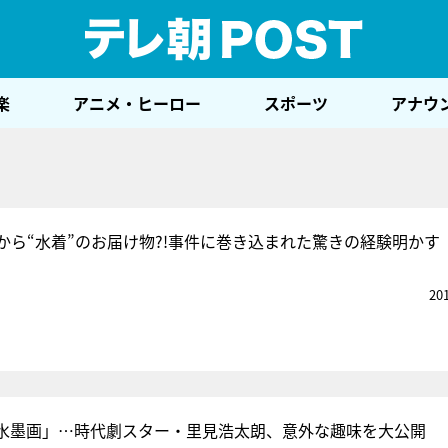
テレ
楽
アニメ・ヒーロー
スポーツ
アナウ
から“水着”のお届け物?!事件に巻き込まれた驚きの経験明かす
20
水墨画」…時代劇スター・里見浩太朗、意外な趣味を大公開