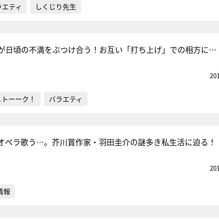
ラエティ
しくじり先生
が日頃の不満をぶつけ合う！お互い「打ち上げ」での相方に…
20
メトーーク！
バラエティ
オペラ歌う…。芥川賞作家・羽田圭介の謎多き私生活に迫る！
20
情報