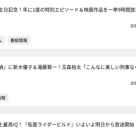
生日記念！年に1度の特別エピソード＆映画作品を一挙9時間放
20
ん
番組情報
偵』に新木優子＆滝藤賢一！玉森裕太「こんなに美しい刑事な
20
情報
上最高IQ！『仮面ライダービルド』いよいよ明日から放送開始