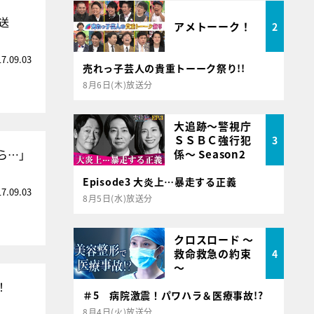
送
アメトーーク！
2
17.09.03
売れっ子芸人の貴重トーーク祭り!!
8月6日(木)放送分
大追跡～警視庁
ＳＳＢＣ強行犯
3
ら…」
係～ Season2
Episode3 大炎上…暴走する正義
17.09.03
8月5日(水)放送分
クロスロード ～
救命救急の約束
4
～
！
＃5 病院激震！パワハラ＆医療事故!?
8月4日(火)放送分