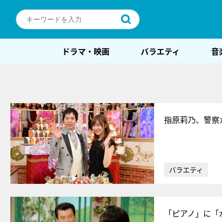
ドラマ・映画
バラエティ
音
指原莉乃、警察
バラエティ
「ピアノ」に「