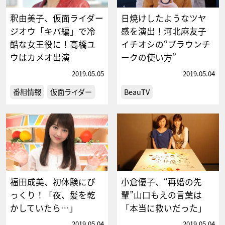
釈由美子、仮面ライダー
日焼けしたようなツヤ
ジオウ「キバ編」で冷
感を演出！河北麻友子
酷な女王役に！高橋ユ
イチオシの“ブラウンチ
ウはカメオ出演
ークの使い方”
2019.05.05
2019.05.04
番組情報
仮面ライダー
BeauTV
福田成美、初体験にび
小倉優子、“再婚の先
っくり！「夜、髪を乾
輩”山口もえの言葉は
かしていたら…」
「本当に救いだった」
2019.05.04
2019.05.04