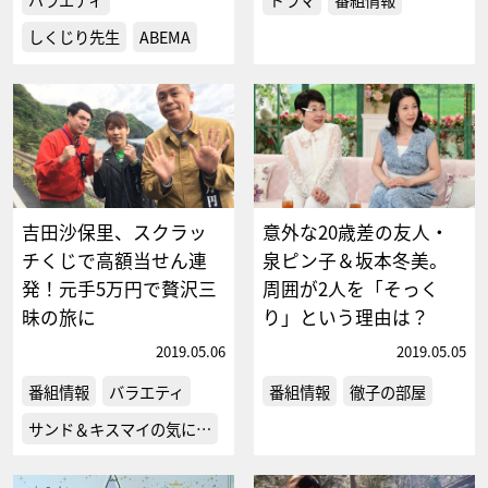
しくじり先生
ABEMA
吉田沙保里、スクラッ
意外な20歳差の友人・
チくじで高額当せん連
泉ピン子＆坂本冬美。
発！元手5万円で贅沢三
周囲が2人を「そっく
昧の旅に
り」という理由は？
2019.05.06
2019.05.05
番組情報
バラエティ
番組情報
徹子の部屋
サンド＆キスマイの気に…