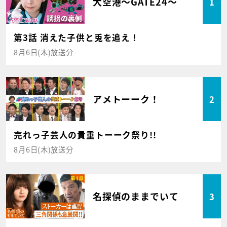
大空港～GATE24～
1
第3話 消えた子供と兎を追え！
8月6日(木)放送分
アメトーーク！
2
売れっ子芸人の貴重トーーク祭り!!
8月6日(木)放送分
名探偵のままでいて
3