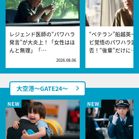
レジェンド医師の“パワハラ
“ベテラン”船越英一
発言”が大炎上！「女性はほ
ビ覚悟のパワハラ謝
んと無理」「…
否！“後輩”だけに…
2026.08.06
2
大空港～GATE24～