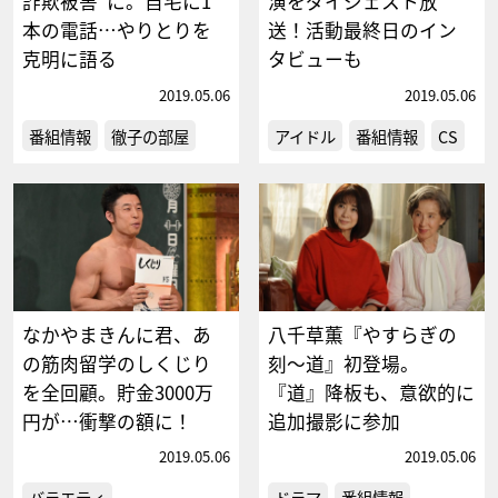
詐欺被害”に。自宅に1
演をダイジェスト放
本の電話…やりとりを
送！活動最終日のイン
克明に語る
タビューも
2019.05.06
2019.05.06
番組情報
徹子の部屋
アイドル
番組情報
CS
なかやまきんに君、あ
八千草薫『やすらぎの
の筋肉留学のしくじり
刻～道』初登場。
を全回顧。貯金3000万
『道』降板も、意欲的に
円が…衝撃の額に！
追加撮影に参加
2019.05.06
2019.05.06
バラエティ
ドラマ
番組情報