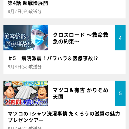
第4話 超戦慄展開
8月7日(金)放送分
クロスロード ～救命救
4
急の約束～
＃5 病院激震！パワハラ＆医療事故!?
8月4日(火)放送分
マツコ＆有吉 かりそめ
5
天国
マツコのTシャツ洗濯事情 たくろうの滋賀の魅力
プレゼンツアー
8月7日(金)放送分