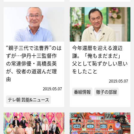
“親子三代で法曹界”のは
今年還暦を迎える渡辺
ずが…伊丹十三監督作
謙。「俺もまだまだ」
の常連俳優・高橋長英
父として恥ずかしい思い
が、役者の道選んだ理
をしたこと
由
2019.05.07
2019.05.07
番組情報
徹子の部屋
テレ朝 芸能&ニュース