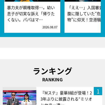
暴力夫が親権取得…。幼い
「ええ…」入国審査
息子が切実な訴え「帰りた
腹に隠していた“危険
くない。パパはマ…
物”に仰天！空港騒
2026.08.07
2
ランキング
RANKING
1
『Mステ』豪華8組が登場！2
3年ぶりに披露される“ミリオ