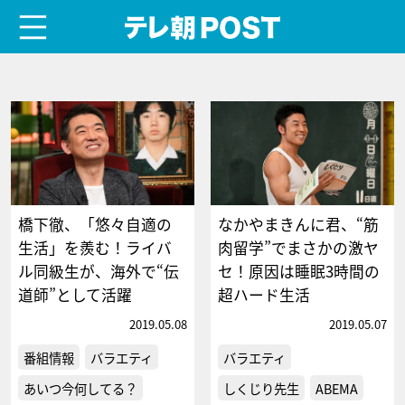
menu
テレ朝POST
橋下徹、「悠々自適の
なかやまきんに君、“筋
生活」を羨む！ライバ
肉留学”でまさかの激ヤ
ル同級生が、海外で“伝
セ！原因は睡眠3時間の
道師”として活躍
超ハード生活
2019.05.08
2019.05.07
番組情報
バラエティ
バラエティ
あいつ今何してる？
しくじり先生
ABEMA