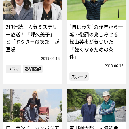
2週連続、人気ミステリ
“自信喪失”の昨年から一
ー放送！「岬久美子」
転…復調の兆しみせる
と「ドクター彦次郎」が
松山英樹が気づいた
登場
「強くなるための条
件」
2019.06.13
2019.06.13
ドラマ
番組情報
スポーツ
ローランド、カンボジア
吉田鋼太郎、天海祐希