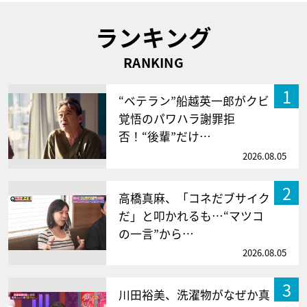
ランキング
RANKING
1
“ベテラン”船越英一郎がクビ
覚悟のパワハラ謝罪拒
否！“後輩”だけ…
2026.08.05
2
高橋真麻、「コネだブサイク
だ」と叩かれるも…“マツコ
の一言”から…
2026.08.05
3
川田裕美、洗濯物がなぜか真