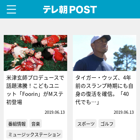
menu
テレ朝POST
米津玄師プロデュースで
タイガー・ウッズ、4年
話題沸騰！こどもユニ
前のスランプ時期にも自
ット「Foorin」がMステ
身の復活を確信。「40
初登場
代でも…」
2019.06.13
2019.06.13
番組情報
音楽
スポーツ
ゴルフ
ミュージックステーション