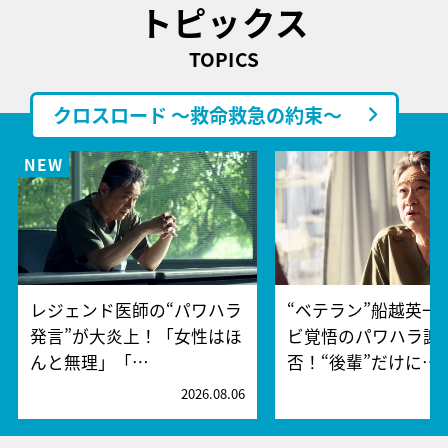
トピックス
TOPICS
クロスロード ～救命救急の約束～
レジェンド医師の“パワハラ
“ベテラン”船越英一
発言”が大炎上！「女性はほ
ビ覚悟のパワハラ謝
んと無理」「…
否！“後輩”だけに…
2026.08.06
2