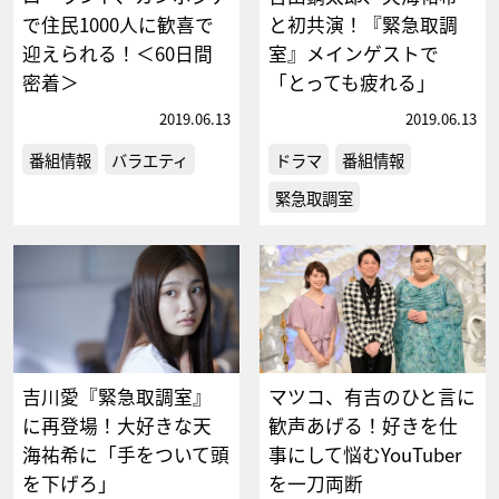
で住民1000人に歓喜で
と初共演！『緊急取調
迎えられる！＜60日間
室』メインゲストで
密着＞
「とっても疲れる」
2019.06.13
2019.06.13
番組情報
バラエティ
ドラマ
番組情報
緊急取調室
吉川愛『緊急取調室』
マツコ、有吉のひと言に
に再登場！大好きな天
歓声あげる！好きを仕
海祐希に「手をついて頭
事にして悩むYouTuber
を下げろ」
を一刀両断