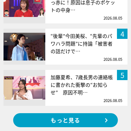
っ赤に！原因は息子のポケッ
トの中身…
2026.08.05
4
“後輩”今田美桜、“先輩のパ
ワハラ問題”に持論「被害者
の話だけで…
2026.08.05
5
加藤夏希、7歳長男の連絡帳
に書かれた衝撃の“お知ら
せ” 原因不明…
2026.08.05
もっと見る