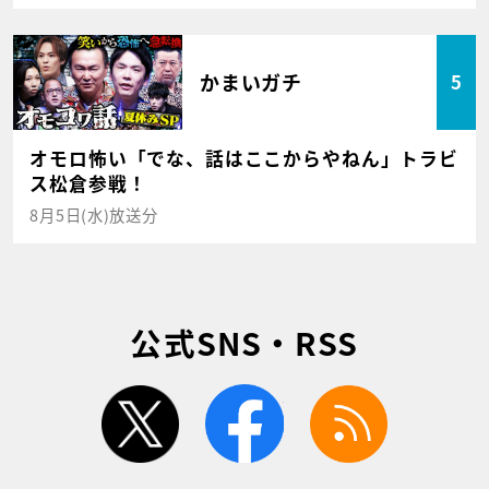
かまいガチ
5
オモロ怖い「でな、話はここからやねん」トラビ
ス松倉参戦！
8月5日(水)放送分
公式SNS・RSS
twitter
facebook
rss