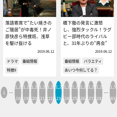
落語寄席で“たい焼きの
橋下徹の発言に激怒
ご隠居”が中毒死！井ノ
し、強烈タックル！ラグ
原快彦ら特捜班、浅草
ビー部時代のライバル
を駆け抜ける
と、31年ぶりの“再会”
2019.06.12
2019.06.12
ドラマ
番組情報
番組情報
バラエティ
特捜9
あいつ今何してる？
1,2
1,2
1,2
1,2
1,2
1,2
1,2
1,2
1,2
1,2
1,2
1,5
1
…
…
18
19
20
21
22
23
24
25
26
27
28
83