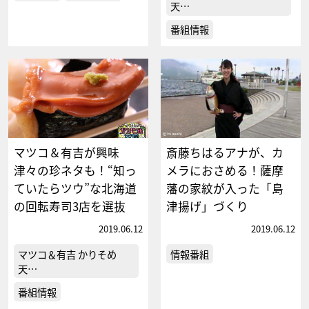
天…
番組情報
マツコ＆有吉が興味
斎藤ちはるアナが、カ
津々の珍ネタも！“知っ
メラにおさめる！薩摩
ていたらツウ”な北海道
藩の家紋が入った「島
の回転寿司3店を選抜
津揚げ」づくり
2019.06.12
2019.06.12
マツコ＆有吉 かりそめ
情報番組
天…
番組情報