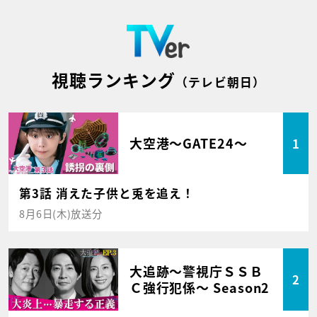
視聴ランキング
（テレビ朝日）
大空港～GATE24～
1
第3話 消えた子供と兎を追え！
8月6日(木)放送分
大追跡～警視庁ＳＳＢ
2
Ｃ強行犯係～ Season2