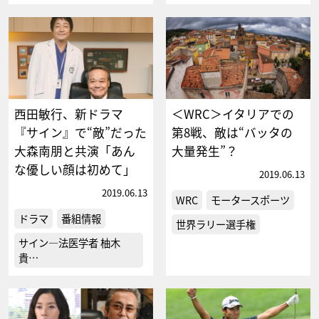
西田敏行、新ドラマ
＜WRC＞イタリアでの
『サイン』で“敵”だった
第8戦、敵は“バッタの
大森南朋と共演「あん
大量発生”？
な優しい顔は初めて」
2019.06.13
2019.06.13
WRC
モータースポーツ
ドラマ
番組情報
世界ラリー選手権
サイン―法医学者 柚木
貴…