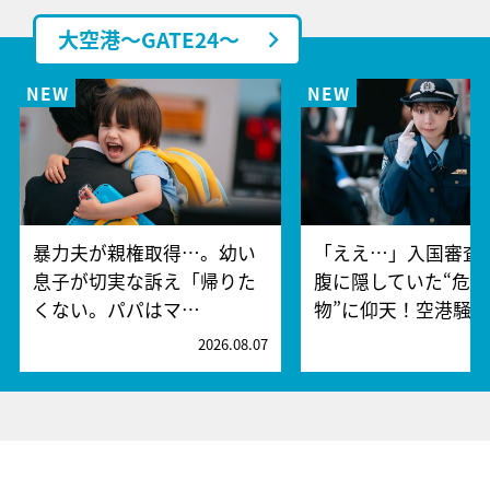
大空港～GATE24～
暴力夫が親権取得…。幼い
「ええ…」入国審査
息子が切実な訴え「帰りた
腹に隠していた“危険
くない。パパはマ…
物”に仰天！空港騒
2026.08.07
2