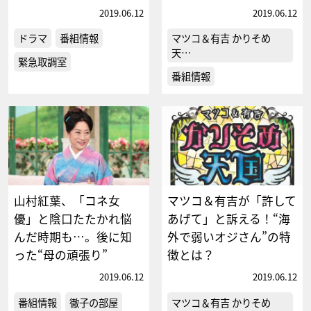
2019.06.12
2019.06.12
ドラマ
番組情報
マツコ＆有吉 かりそめ
天…
緊急取調室
番組情報
山村紅葉、「コネ女
マツコ＆有吉が「許して
優」と陰口たたかれ悩
あげて」と訴える！“海
んだ時期も…。後に知
外で弱いオジさん”の特
った“母の頑張り”
徴とは？
2019.06.12
2019.06.12
番組情報
徹子の部屋
マツコ＆有吉 かりそめ