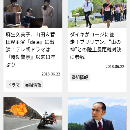
麻生久美子、山田＆菅
ダイキがコージに並
田W主演『dele』に出
走！ブリリアン、“山の
演！テレ朝ドラマは
神”との陸上長距離対決
『時効警察』以来11年
に参戦
ぶり
2018.06.22
2018.06.22
番組情報
ドラマ
番組情報