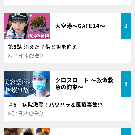
大空港～GATE24～
2
第3話 消えた子供と兎を追え！
8月6日(木)放送分
クロスロード ～救命救
3
急の約束～
＃5 病院激震！パワハラ＆医療事故!?
8月4日(火)放送分