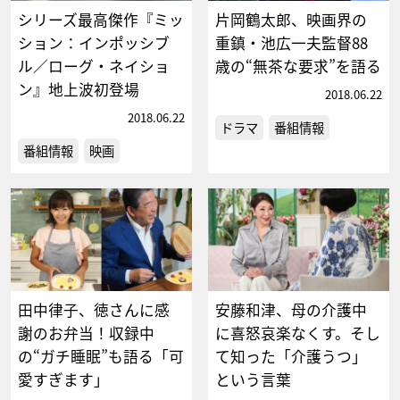
シリーズ最高傑作『ミッ
片岡鶴太郎、映画界の
ション：インポッシブ
重鎮・池広一夫監督88
ル／ローグ・ネイショ
歳の“無茶な要求”を語る
ン』地上波初登場
2018.06.22
2018.06.22
ドラマ
番組情報
番組情報
映画
田中律子、徳さんに感
安藤和津、母の介護中
謝のお弁当！収録中
に喜怒哀楽なくす。そし
の“ガチ睡眠”も語る「可
て知った「介護うつ」
愛すぎます」
という言葉