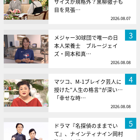
サイズが規格外？黒柳徹子も
目を見張…
2026.08.07
3
メジャー30球団で唯一の日
本人栄養士 ブルージェイ
ズ・岡本和真…
2026.08.08
4
マツコ、M-1ブレイク芸人に
授けた“人生の格言”が深い…
「幸せな時…
2026.08.08
5
ドラマ『名探偵のままでい
て』、ナインティナイン岡村