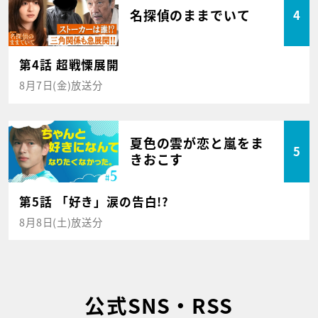
名探偵のままでいて
4
第4話 超戦慄展開
8月7日(金)放送分
夏色の雲が恋と嵐をま
5
きおこす
第5話 「好き」涙の告白!?
8月8日(土)放送分
公式SNS・RSS