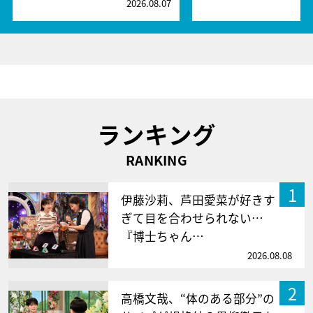
2026.08.07
2
ランキング
RANKING
1
伊藤沙莉、芦田愛菜が好きす
ぎて目を合わせられない…
『博士ちゃん…
2026.08.08
2
高橋文哉、“体のある部分”の