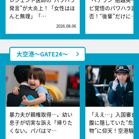
発言”が大炎上！「女性はほ
ビ覚悟のパワハラ謝
んと無理」「…
否！“後輩”だけに…
2026.08.06
2
大空港～GATE24～
暴力夫が親権取得…。幼い
「ええ…」入国審査
息子が切実な訴え「帰りた
腹に隠していた“危険
くない。パパはマ…
物”に仰天！空港騒