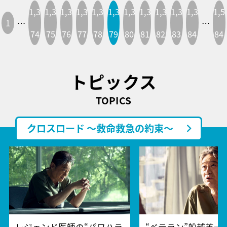
1,3
1,3
1,3
1,3
1,3
1,3
1,3
1,3
1,3
1,3
1,3
1,5
1
…
…
74
75
76
77
78
79
80
81
82
83
84
84
トピックス
TOPICS
クロスロード ～救命救急の約束～
レジェンド医師の“パワハラ
“ベテラン”船越英一