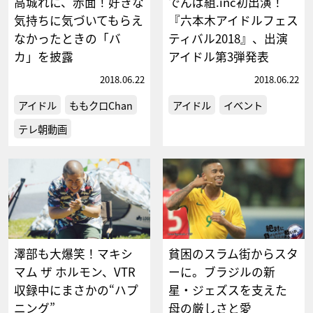
高城れに、赤面！好きな
でんぱ組.inc初出演！
気持ちに気づいてもらえ
『六本木アイドルフェス
なかったときの「バ
ティバル2018』、出演
カ」を披露
アイドル第3弾発表
2018.06.22
2018.06.22
アイドル
ももクロChan
アイドル
イベント
テレ朝動画
澤部も大爆笑！マキシ
貧困のスラム街からスタ
マム ザ ホルモン、VTR
ーに。ブラジルの新
収録中にまさかの“ハプ
星・ジェズスを支えた
ニング”
母の厳しさと愛