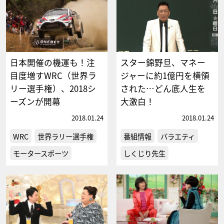
日本開催の機運も！注
スター錦野旦、マネー
目度増すWRC（世界ラ
ジャーに約1億円を横領
リー選手権）、2018シ
された…どん底人生を
ーズンが開幕
大激白！
2018.01.24
2018.01.24
WRC
世界ラリー選手権
番組情報
バラエティ
モータースポーツ
しくじり先生