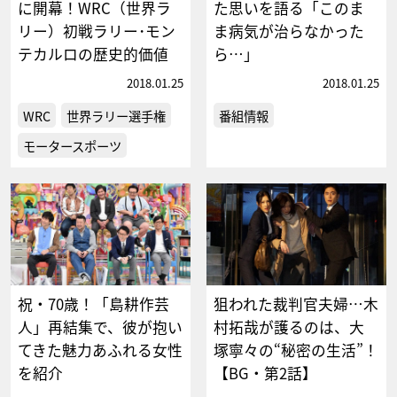
に開幕！WRC（世界ラ
た思いを語る「このま
リー）初戦ラリー･モン
ま病気が治らなかった
テカルロの歴史的価値
ら…」
2018.01.25
2018.01.25
WRC
世界ラリー選手権
番組情報
モータースポーツ
祝・70歳！「島耕作芸
狙われた裁判官夫婦…木
人」再結集で、彼が抱い
村拓哉が護るのは、大
てきた魅力あふれる女性
塚寧々の“秘密の生活”！
を紹介
【BG・第2話】