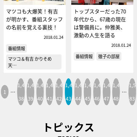
マツコも大爆笑！有吉
トップスターだった70
が明かす、番組スタッフ
年代から、67歳の現在
の名前を覚える裏技！
は警備員に。仲雅美、
激動の人生を語る
2018.01.24
2018.01.24
番組情報
番組情報
徹子の部屋
マツコ＆有吉 かりそめ
天…
1,4
1,4
1,4
1,4
1,4
1,4
1,4
1,4
1,4
1,4
1,4
1,5
1
…
…
38
39
40
41
42
43
44
45
46
47
48
83
トピックス