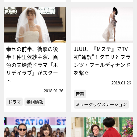
幸せの前半、衝撃の後
JUJU、『Mステ』でTV
半！仲里依紗主演、異
初“通訳”！タモリとフラ
色の夫婦愛ドラマ『ホ
ンツ・フェルディナンド
リデイラブ』がスター
を繋ぐ
ト
2018.01.26
2018.01.26
音楽
ドラマ
番組情報
ミュージックステーション