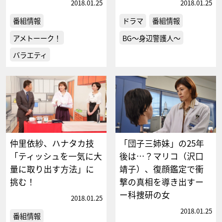
2018.01.25
2018.01.25
番組情報
ドラマ
番組情報
アメトーーク！
BG～身辺警護人～
バラエティ
仲里依紗、ハナタカ技
「団子三姉妹」の25年
「ティッシュを一気に大
後は…？マリコ（沢口
量に取り出す方法」に
靖子）、復顔鑑定で衝
挑む！
撃の真相を導き出すー
ー科捜研の女
2018.01.25
2018.01.25
番組情報