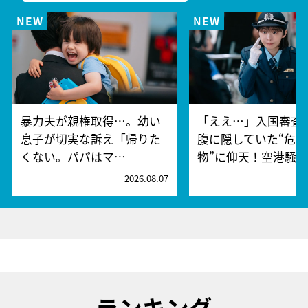
暴力夫が親権取得…。幼い
「ええ…」入国審査
息子が切実な訴え「帰りた
腹に隠していた“危険
くない。パパはマ…
物”に仰天！空港騒
2026.08.07
2
ランキング