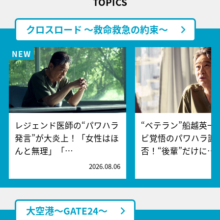
TOPICS
クロスロード ～救命救急の約束～
レジェンド医師の“パワハラ
“ベテラン”船越英一
発言”が大炎上！「女性はほ
ビ覚悟のパワハラ謝
んと無理」「…
否！“後輩”だけに…
2026.08.06
2
大空港～GATE24～