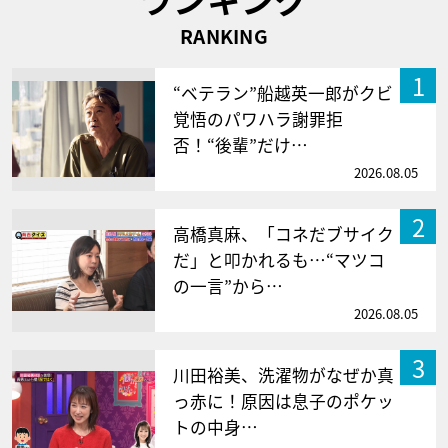
RANKING
1
“ベテラン”船越英一郎がクビ
覚悟のパワハラ謝罪拒
否！“後輩”だけ…
2026.08.05
2
高橋真麻、「コネだブサイク
だ」と叩かれるも…“マツコ
の一言”から…
2026.08.05
3
川田裕美、洗濯物がなぜか真
っ赤に！原因は息子のポケッ
トの中身…