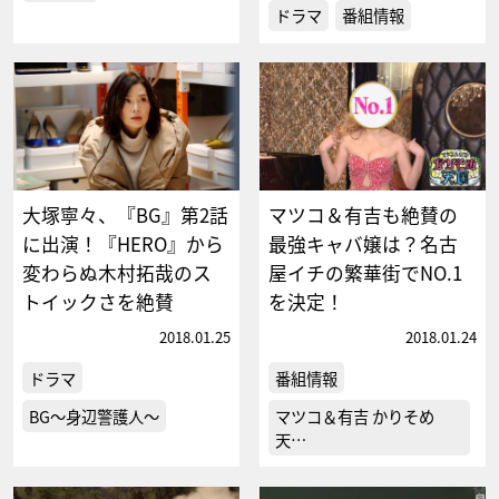
ドラマ
番組情報
大塚寧々、『BG』第2話
マツコ＆有吉も絶賛の
に出演！『HERO』から
最強キャバ嬢は？名古
変わらぬ木村拓哉のス
屋イチの繁華街でNO.1
トイックさを絶賛
を決定！
2018.01.25
2018.01.24
ドラマ
番組情報
BG～身辺警護人～
マツコ＆有吉 かりそめ
天…