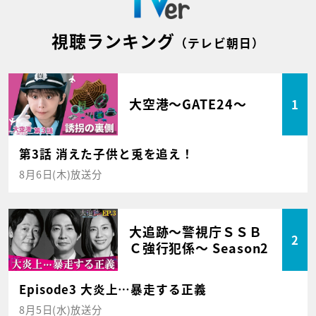
視聴ランキング
（テレビ朝日）
大空港～GATE24～
1
第3話 消えた子供と兎を追え！
8月6日(木)放送分
大追跡～警視庁ＳＳＢ
2
Ｃ強行犯係～ Season2
Episode3 大炎上…暴走する正義
8月5日(水)放送分