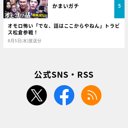
かまいガチ
5
オモロ怖い「でな、話はここからやねん」トラビ
ス松倉参戦！
8月5日(水)放送分
公式SNS・RSS
twitter
facebook
rss