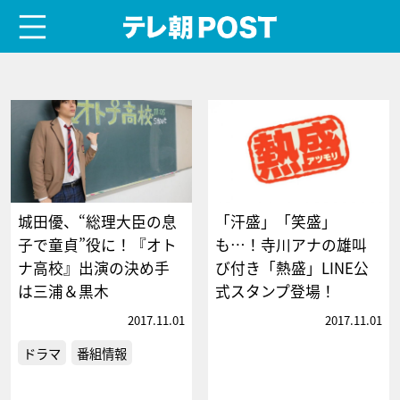
menu
テレ朝POST
城田優、“総理大臣の息
「汗盛」「笑盛」
子で童貞”役に！『オト
も…！寺川アナの雄叫
ナ高校』出演の決め手
び付き「熱盛」LINE公
は三浦＆黒木
式スタンプ登場！
2017.11.01
2017.11.01
ドラマ
番組情報