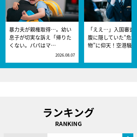
暴力夫が親権取得…。幼い
「ええ…」入国審査
息子が切実な訴え「帰りた
腹に隠していた“危険
くない。パパはマ…
物”に仰天！空港騒
2026.08.07
2
ランキング
RANKING