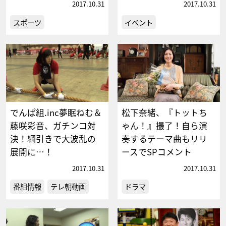
2017.10.31
2017.10.31
スポーツ
イベント
でんぱ組.inc夢眠ねむ＆
松下奈緒、『トットち
藤咲彩音、ガチンコ対
ゃん！』撮了！自ら演
決！綱引きで大波乱の
奏するテーマ曲もリリ
展開に…！
ースでSPコメント
2017.10.31
2017.10.31
番組情報
テレ朝動画
ドラマ