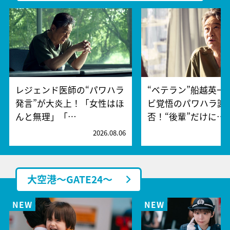
レジェンド医師の“パワハラ
“ベテラン”船越英一
発言”が大炎上！「女性はほ
ビ覚悟のパワハラ謝
んと無理」「…
否！“後輩”だけに…
2026.08.06
2
大空港～GATE24～