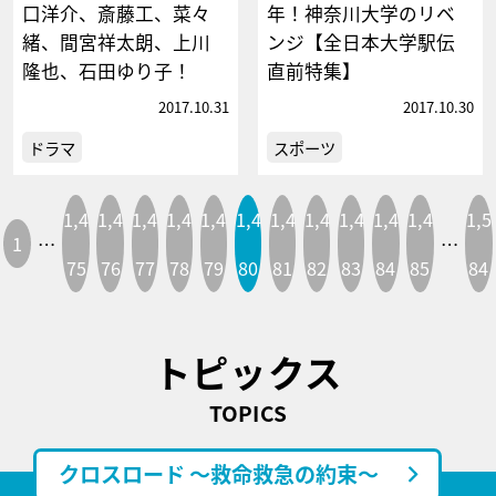
口洋介、斎藤工、菜々
年！神奈川大学のリベ
緒、間宮祥太朗、上川
ンジ【全日本大学駅伝
隆也、石田ゆり子！
直前特集】
2017.10.31
2017.10.30
ドラマ
スポーツ
1,4
1,4
1,4
1,4
1,4
1,4
1,4
1,4
1,4
1,4
1,4
1,5
1
…
…
75
76
77
78
79
80
81
82
83
84
85
84
トピックス
TOPICS
クロスロード ～救命救急の約束～