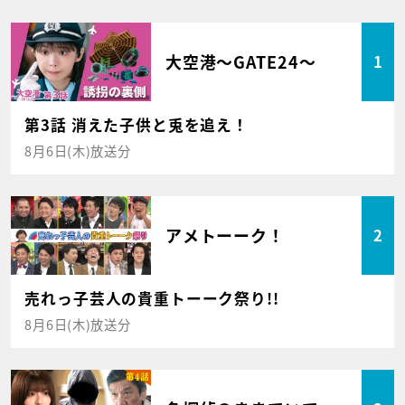
大空港～GATE24～
1
第3話 消えた子供と兎を追え！
8月6日(木)放送分
アメトーーク！
2
売れっ子芸人の貴重トーーク祭り!!
8月6日(木)放送分