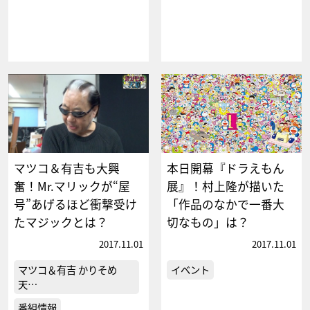
マツコ＆有吉も大興
本日開幕『ドラえもん
奮！Mr.マリックが“屋
展』！村上隆が描いた
号”あげるほど衝撃受け
「作品のなかで一番大
たマジックとは？
切なもの」は？
2017.11.01
2017.11.01
マツコ＆有吉 かりそめ
イベント
天…
番組情報