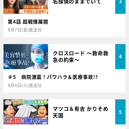
名探偵のままでいて
3
第4話 超戦慄展開
8月7日(金)放送分
クロスロード ～救命救
4
急の約束～
＃5 病院激震！パワハラ＆医療事故!?
8月4日(火)放送分
マツコ＆有吉 かりそめ
5
天国