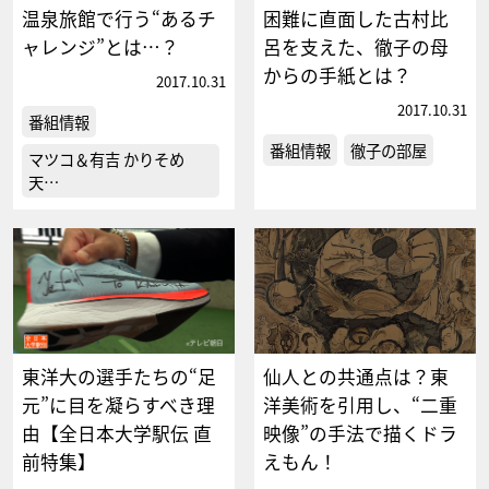
温泉旅館で行う“あるチ
困難に直面した古村比
ャレンジ”とは…？
呂を支えた、徹子の母
からの手紙とは？
2017.10.31
2017.10.31
番組情報
番組情報
徹子の部屋
マツコ＆有吉 かりそめ
天…
東洋大の選手たちの“足
仙人との共通点は？東
元”に目を凝らすべき理
洋美術を引用し、“二重
由【全日本大学駅伝 直
映像”の手法で描くドラ
前特集】
えもん！