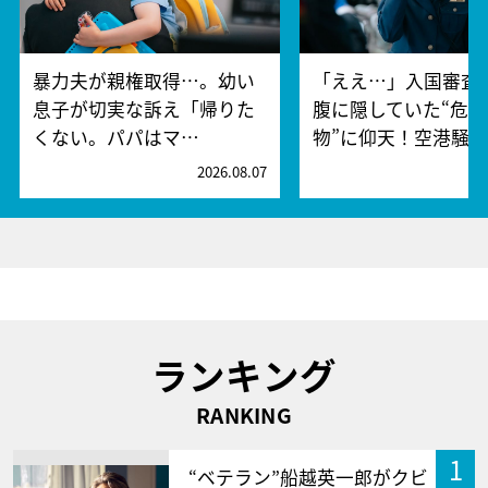
暴力夫が親権取得…。幼い
「ええ…」入国審査
息子が切実な訴え「帰りた
腹に隠していた“危険
くない。パパはマ…
物”に仰天！空港騒
2026.08.07
2
ランキング
RANKING
1
“ベテラン”船越英一郎がクビ