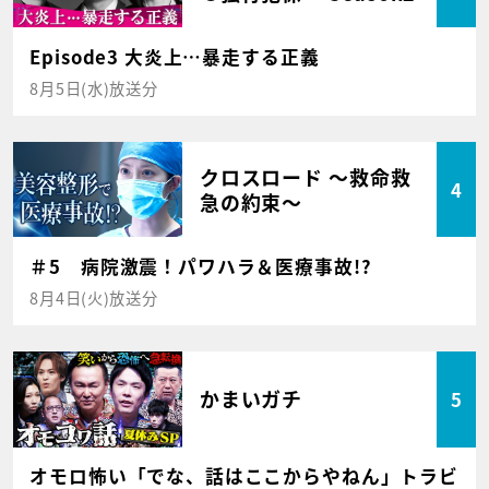
Episode3 大炎上…暴走する正義
8月5日(水)放送分
クロスロード ～救命救
4
急の約束～
＃5 病院激震！パワハラ＆医療事故!?
8月4日(火)放送分
かまいガチ
5
オモロ怖い「でな、話はここからやねん」トラビ