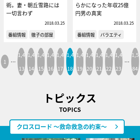
術。妻・朝丘雪路には
らかになった年収25億
一切言わず
円男の真実
2018.03.25
2018.03.25
番組情報
徹子の部屋
番組情報
バラエティ
1,4
1,4
1,4
1,4
1,4
1,4
1,4
1,4
1,4
1,4
1,4
1,5
1
…
…
13
14
15
16
17
18
19
20
21
22
23
84
トピックス
TOPICS
クロスロード ～救命救急の約束～