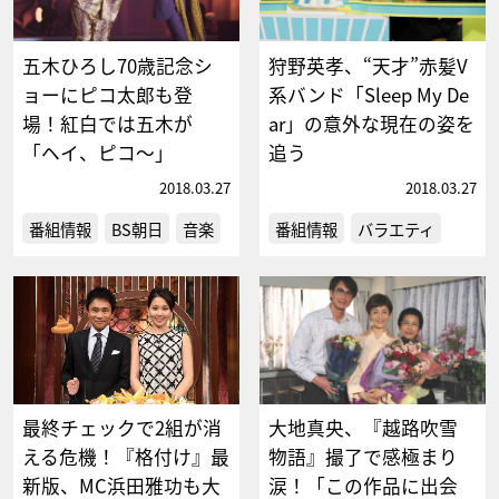
五木ひろし70歳記念シ
狩野英孝、“天才”赤髪V
ョーにピコ太郎も登
系バンド「Sleep My De
場！紅白では五木が
ar」の意外な現在の姿を
「ヘイ、ピコ～」
追う
2018.03.27
2018.03.27
番組情報
BS朝日
音楽
番組情報
バラエティ
最終チェックで2組が消
大地真央、『越路吹雪
える危機！『格付け』最
物語』撮了で感極まり
新版、MC浜田雅功も大
涙！「この作品に出会