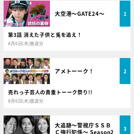
大空港～GATE24～
1
第3話 消えた子供と兎を追え！
8月6日(木)放送分
アメトーーク！
2
売れっ子芸人の貴重トーーク祭り!!
8月6日(木)放送分
大追跡～警視庁ＳＳＢ
3
Ｃ強行犯係～ Season2