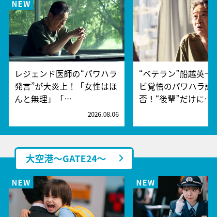
レジェンド医師の“パワハラ
“ベテラン”船越英一
発言”が大炎上！「女性はほ
ビ覚悟のパワハラ謝
んと無理」「…
否！“後輩”だけに…
2026.08.06
2
大空港～GATE24～