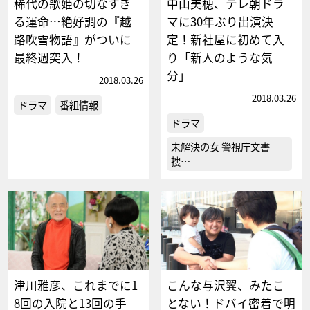
稀代の歌姫の切なすぎ
中山美穂、テレ朝ドラ
る運命…絶好調の『越
マに30年ぶり出演決
路吹雪物語』がついに
定！新社屋に初めて入
最終週突入！
り「新人のような気
分」
2018.03.26
2018.03.26
ドラマ
番組情報
ドラマ
未解決の女 警視庁文書
捜…
津川雅彦、これまでに1
こんな与沢翼、みたこ
8回の入院と13回の手
とない！ドバイ密着で明