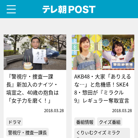
menu
テレ朝POST
『警視庁・捜査一課
AKB48・大家「ありえる
長』新加入のナイツ・
な…」と危機感！SKE4
塙宣之、40歳の抱負は
8・惣田が『ミラクル
「女子力を磨く！」
9』レギュラー奪取宣言
2018.03.28
2018.03.28
ドラマ
番組情報
クイズ番組
警視庁・捜査一課長
くりぃむクイズ ミラク