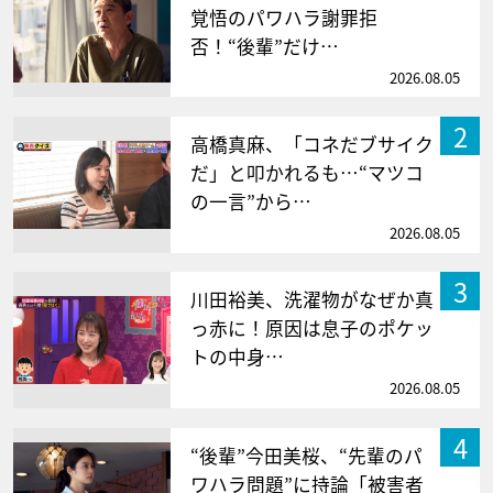
覚悟のパワハラ謝罪拒
否！“後輩”だけ…
2026.08.05
2
高橋真麻、「コネだブサイク
だ」と叩かれるも…“マツコ
の一言”から…
2026.08.05
3
川田裕美、洗濯物がなぜか真
っ赤に！原因は息子のポケッ
トの中身…
2026.08.05
4
“後輩”今田美桜、“先輩のパ
ワハラ問題”に持論「被害者