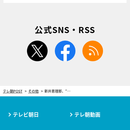
公式SNS・RSS
twitter
facebook
rss
テレ朝POST
その他
新井恵理那、“狙いを定めた姿”がイケメンすぎ！「ピッチャーの逆再生」に挑戦
テレビ朝日
テレ朝動画