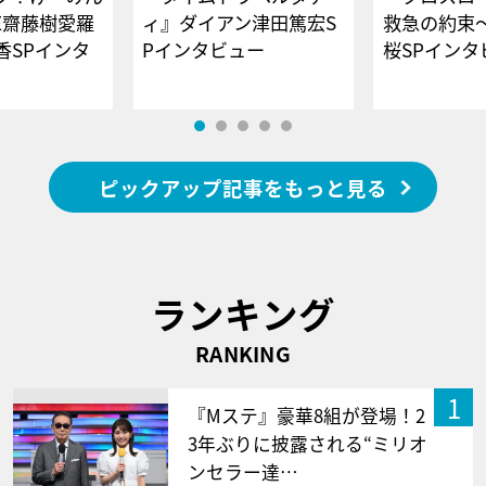
E齋藤樹愛羅
ィ』ダイアン津田篤宏S
救急の約束
香SPインタ
Pインタビュー
桜SPイ
ピックアップ記事をもっと見る
ランキング
RANKING
1
『Mステ』豪華8組が登場！2
3年ぶりに披露される“ミリオ
ンセラー達…