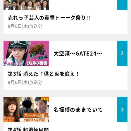
売れっ子芸人の貴重トーーク祭り!!
8月6日(木)放送分
大空港～GATE24～
2
第3話 消えた子供と兎を追え！
8月6日(木)放送分
名探偵のままでいて
3
第4話 超戦慄展開