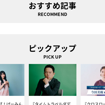
おすすめ記事
RECOMMEND
ピックアップ
PICK UP
ブ！げーみん
『タイムトラベルダデ
『クロスロー