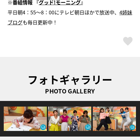
※番組情報 『
グッド!モーニング
』
平日朝4：55～8：00にテレビ朝日ほかで放送中、
4姉妹
ブログ
も毎日更新中！
ス
フォトギャラリー
PHOTO GALLERY