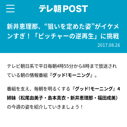
menu
テレ朝POST
新井恵理那、“狙いを定めた姿”がイケメ
ンすぎ！「ピッチャーの逆再生」に挑戦
2017.08.26
テレビ朝日系で平日毎朝4時55分から8時まで放送され
ている朝の情報番組
『グッド!モーニング』
。
番組を支え、毎朝を明るくする
『グッド!モーニング』4
姉妹（松尾由美子・島本真衣・新井恵理那・福田成美）
の今週の姿を紹介していきましょう！